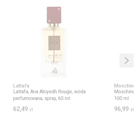
Lattafa
Moschino
Lattafa, Ana Abiyedh Rouge, woda
Moschino, 
perfumowana, spray, 60 ml
100 ml
62,49
96,99
zł
zł