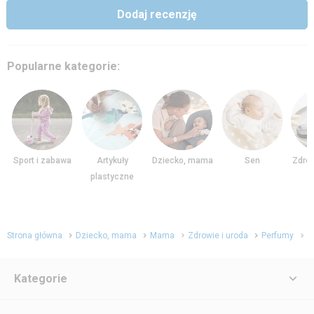
Dodaj recenzję
Popularne kategorie:
Sport i zabawa
Artykuły
Dziecko, mama
Sen
Zdrow
plastyczne
Strona główna
Dziecko, mama
Mama
Zdrowie i uroda
Perfumy
P
Kategorie