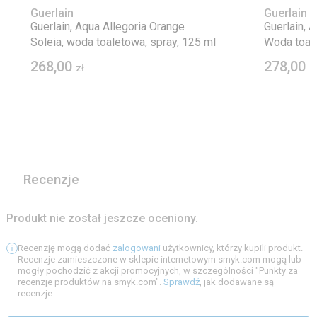
Guerlain
Guerlain
Guerlain, Aqua Allegoria Orange
Guerlain, 
Soleia, woda toaletowa, spray, 125 ml
Woda toal
268,00
278,00
zł
z
Recenzje
Produkt nie został jeszcze oceniony.
Recenzję mogą dodać
zalogowani
użytkownicy, którzy kupili produkt.
Recenzje zamieszczone w sklepie internetowym smyk.com mogą lub
mogły pochodzić z akcji promocyjnych, w szczególności "Punkty za
recenzje produktów na smyk.com".
Sprawdź
, jak dodawane są
recenzje.