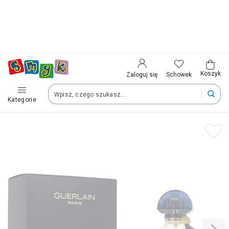
Kraj i język
Wybierz kraj, aby przejść do zakupów
Polska (Poland)
Koszyk
Schowek
Zaloguj się
Kategorie
Twoje zamówienia dostarczymy na teren wybranego kraju.
Język
Polski
Po zmianie kraju część produktów może zostać usunięta z kosz
Zapisz