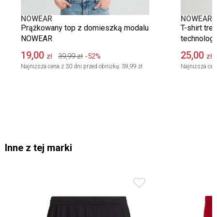
NOWEAR
NOWEAR
Prążkowany top z domieszką modalu
T-shirt tr
NOWEAR
technolog
19,00
25,00
39,99
zł
-52%
zł
zł
Najniższa cena z 30 dni przed obniżką:
39,99 zł
Najniższa cen
Inne z tej marki