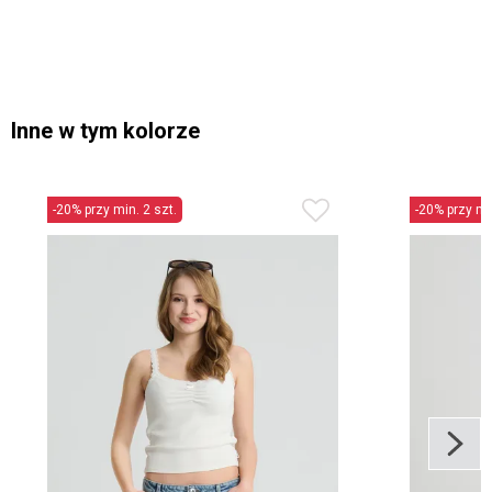
Inne w tym kolorze
-20% przy min. 2 szt.
-20% przy min