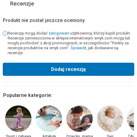
Recenzje
Produkt nie został jeszcze oceniony.
Recenzję mogą dodać
zalogowani
użytkownicy, którzy kupili produkt.
Recenzje zamieszczone w sklepie internetowym smyk.com mogą lub
mogły pochodzić z akcji promocyjnych, w szczególności "Punkty za
recenzje produktów na smyk.com".
Sprawdź
, jak dodawane są
recenzje.
Dodaj recenzję
Popularne kategorie:
Sport i zabawa
Artykuły
Dziecko, mama
Sen
Zdrow