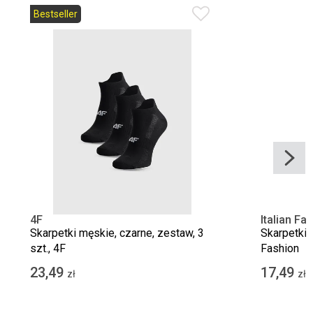
Bestseller
4F
Italian Fa
Skarpetki męskie, czarne, zestaw, 3
Skarpetki m
szt., 4F
Fashion
23,49
17,49
zł
zł