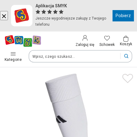
Aplikacja SMYK
Kraj i język
Pobierz
Jeszcze wygodniejsze zakupy z Twojego
telefonu
Wybierz kraj, aby przejść do zakupów
Polska (Poland)
Koszyk
Schowek
Zaloguj się
Kategorie
Twoje zamówienia dostarczymy na teren wybranego kraju.
Język
Polski
Po zmianie kraju część produktów może zostać usunięta z kosz
Zapisz