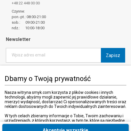
+48 22 448 00 00
Czynne:
pon.-pt.: 08:00-21:00
sob.: 09:00-21:00
ndz.: 10:00-18:00
Newsletter
Zapisz
Wpisz adres email
*
Wyrażam zgodę na otrzymywanie od SMYK sp. z o.o. informacji o
produktach i usługach oraz promocjach i zniżkach oferowanych
Dbamy o Twoją prywatność
przez SMYK sp. z o.o., za pośrednictwem środków komunikacji
elektronicznej (e-mail).
W każdej chwili możesz z łatwością cofnąć wyrażone zgody.
Nasza witryna smyk.com korzysta z plików cookies i innych
więcej
technologii, abyśmy mogli zapewnić jej prawidłowe działanie,
mierzyć wydajność, dostarczać Ci spersonalizowanych treści oraz
reklam dostosowanych do Twoich indywidualnych zainteresowań.
W tych celach zbieramy informacje o Tobie, Twoim zachowaniu i
urządzeniach, z których korzystasz, w tym te, które są niezbędne
Kraj i język
:
Polska (Poland)
do prawidłowego funkcjonowania strony internetowej smyk.com.
Te niezbędne pliki cookies możesz wyłączyć zmieniając
Akceptuję wszystkie