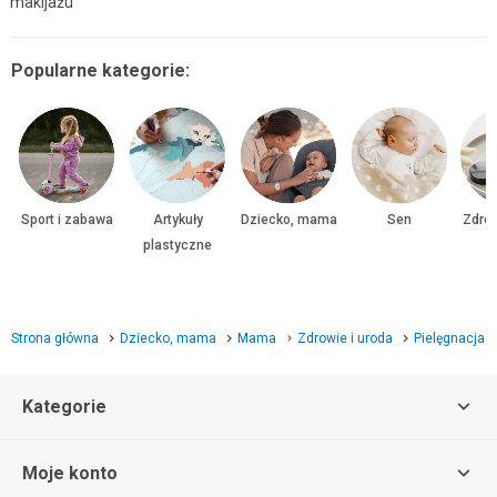
makijażu
Popularne kategorie:
Sport i zabawa
Artykuły
Dziecko, mama
Sen
Zdrow
plastyczne
Strona główna
Dziecko, mama
Mama
Zdrowie i uroda
Pielęgnacja
Kategorie
Moje konto