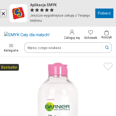
Aplikacja SMYK
Kraj i język
Pobierz
Jeszcze wygodniejsze zakupy z Twojego
telefonu
Wybierz kraj, aby przejść do zakupów
Polska (Poland)
Koszyk
Schowek
Zaloguj się
Kategorie
Twoje zamówienia dostarczymy na teren wybranego kraju.
Język
Bestseller
Polski
Po zmianie kraju część produktów może zostać usunięta z kosz
Zapisz