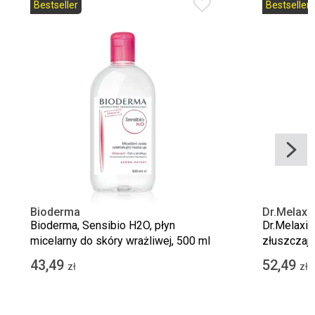
Bestseller
Bestseller
Bioderma
Dr.Melaxi
Bioderma, Sensibio H2O, płyn
Dr.Melaxin,
micelarny do skóry wrażliwej, 500 ml
złuszczają
czarnego r
43,49
52,49
zł
zł