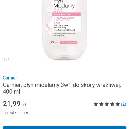
1
/
1
Garnier
Garnier, płyn micelarny 3w1 do skóry wrażliwej,
400 ml
21,99
(2)
zł
100
ml
=
5,50 zł