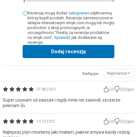
1
0
Recenzję mogą dodać
zalogowani
użytkownicy,
którzy kupili produkt. Recenzje zamieszczone w
sklepie internetowym smyk.com mogą lub mogły
pochodzić z akcji promocyjnych, w
szczególności "Punkty za recenzje produktów
na smyk.com".
Sprawdź
, jak dodawane są
recenzje.
Dodaj recenzję
Najnowsze
Sortuj po:
Zgłoś
07.08.2023
(
0
)
(
0
)
Super używam od zawsze i nigdy mnie nie zawiodł, szczerze
polecam 👍
Zgłoś
10.10.2022
(
0
)
(
0
)
Najlepszy płyn micelarny jaki miałam, pięknie zmywa każdy rodzaj