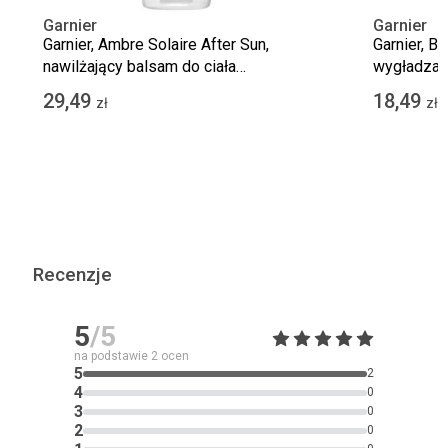
Garnier
Garnier
Garnier, Ambre Solaire After Sun,
Garnier, B
nawilżający balsam do ciała
wygładzają
wzmacniający opaleniznę, 200 ml
porowatych
29,49
18,49
zł
zł
200 ml
Recenzje
5
/5
na podstawie
2
ocen
5
2
4
0
3
0
2
0