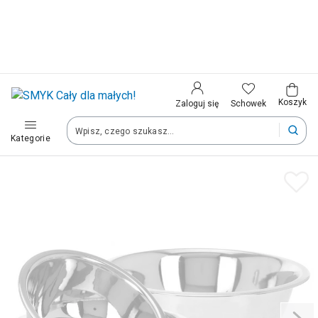
Kraj i język
Wybierz kraj, aby przejść do zakupów
Polska (Poland)
Koszyk
Schowek
Zaloguj się
Kategorie
Twoje zamówienia dostarczymy na teren wybranego kraju.
Język
Polski
Po zmianie kraju część produktów może zostać usunięta z kosz
Zapisz