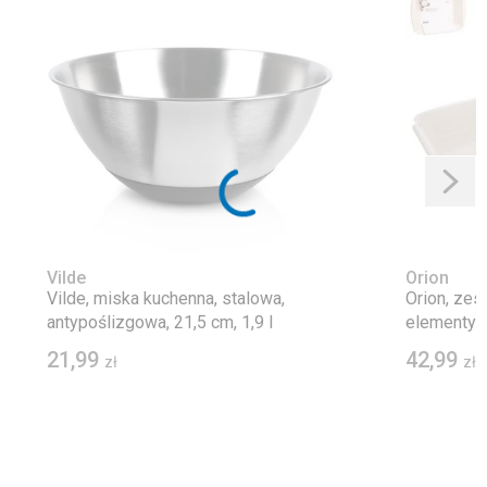
Vilde
Orion
Vilde, miska kuchenna, stalowa,
Orion, zes
antypoślizgowa, 21,5 cm, 1,9 l
elementy
21,99
42,99
zł
zł