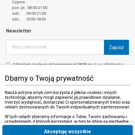
Czynne:
pon.-pt.: 08:00-21:00
sob.: 09:00-21:00
ndz.: 10:00-18:00
Newsletter
Zapisz
Wpisz adres email
*
Wyrażam zgodę na otrzymywanie od SMYK sp. z o.o. informacji o
produktach i usługach oraz promocjach i zniżkach oferowanych
przez SMYK sp. z o.o., za pośrednictwem środków komunikacji
Dbamy o Twoją prywatność
elektronicznej (e-mail).
W każdej chwili możesz z łatwością cofnąć wyrażone zgody.
więcej
Nasza witryna smyk.com korzysta z plików cookies i innych
technologii, abyśmy mogli zapewnić jej prawidłowe działanie,
mierzyć wydajność, dostarczać Ci spersonalizowanych treści oraz
reklam dostosowanych do Twoich indywidualnych zainteresowań.
Kraj i język
:
Polska (Poland)
W tych celach zbieramy informacje o Tobie, Twoim zachowaniu i
urządzeniach, z których korzystasz, w tym te, które są niezbędne
do prawidłowego funkcjonowania strony internetowej smyk.com.
Te niezbędne pliki cookies możesz wyłączyć zmieniając
Akceptuję wszystkie