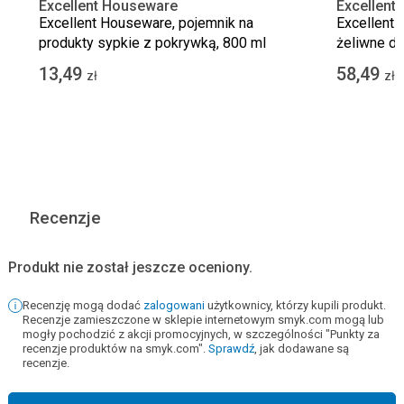
Excellent Houseware
Excellent
Excellent Houseware, pojemnik na
Excellent 
produkty sypkie z pokrywką, 800 ml
żeliwne d
taca
13,49
58,49
zł
zł
Recenzje
Produkt nie został jeszcze oceniony.
Recenzję mogą dodać
zalogowani
użytkownicy, którzy kupili produkt.
Recenzje zamieszczone w sklepie internetowym smyk.com mogą lub
mogły pochodzić z akcji promocyjnych, w szczególności "Punkty za
recenzje produktów na smyk.com".
Sprawdź
, jak dodawane są
recenzje.