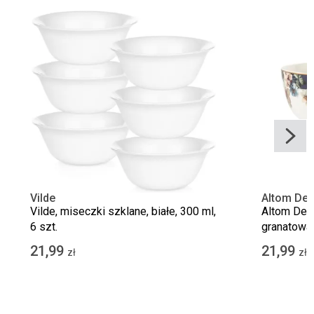
Vilde
Altom Des
Vilde, miseczki szklane, białe, 300 ml,
Altom Desi
6 szt.
granatowa,
21,99
21,99
zł
zł