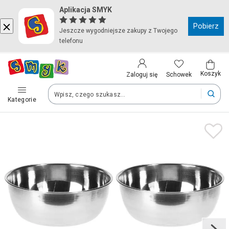
Aplikacja SMYK
Kraj i język
Pobierz
Jeszcze wygodniejsze zakupy z Twojego
telefonu
Wybierz kraj, aby przejść do zakupów
Polska (Poland)
Koszyk
Schowek
Zaloguj się
Kategorie
Twoje zamówienia dostarczymy na teren wybranego kraju.
Język
Polski
Po zmianie kraju część produktów może zostać usunięta z kosz
Zapisz