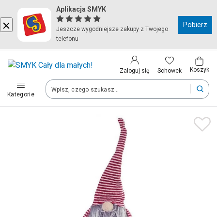
Aplikacja SMYK
Kraj i język
Pobierz
Jeszcze wygodniejsze zakupy z Twojego
telefonu
Wybierz kraj, aby przejść do zakupów
Polska (Poland)
Koszyk
Schowek
Zaloguj się
Kategorie
Twoje zamówienia dostarczymy na teren wybranego kraju.
Język
Polski
Po zmianie kraju część produktów może zostać usunięta z kosz
Zapisz