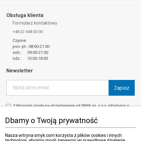
Obsługa klienta
Formularz kontaktowy
+48 22 448 00 00
Czynne:
pon.-pt.: 08:00-21:00
sob.: 09:00-21:00
ndz.: 10:00-18:00
Newsletter
Zapisz
Wpisz adres email
*
Wyrażam zgodę na otrzymywanie od SMYK sp. z o.o. informacji o
produktach i usługach oraz promocjach i zniżkach oferowanych
przez SMYK sp. z o.o., za pośrednictwem środków komunikacji
Dbamy o Twoją prywatność
elektronicznej (e-mail).
W każdej chwili możesz z łatwością cofnąć wyrażone zgody.
więcej
Nasza witryna smyk.com korzysta z plików cookies i innych
technologii, abyśmy mogli zapewnić jej prawidłowe działanie,