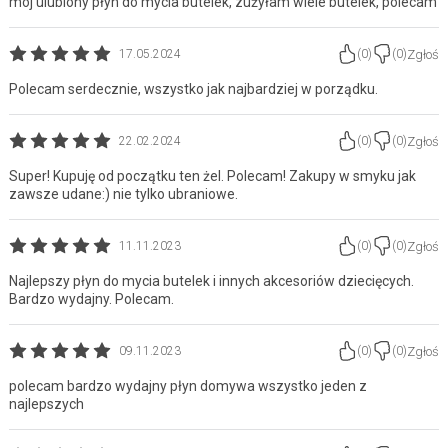
mój ulubiony płyn do mycia butelek, zużyłam wiele butelek, polecam
Zgłoś
17.05.2024
(
0
)
(
0
)
Polecam serdecznie, wszystko jak najbardziej w porządku.
Zgłoś
22.02.2024
(
0
)
(
0
)
Super! Kupuję od początku ten żel. Polecam! Zakupy w smyku jak
zawsze udane:) nie tylko ubraniowe.
Zgłoś
11.11.2023
(
0
)
(
0
)
Najlepszy płyn do mycia butelek i innych akcesoriów dziecięcych.
Bardzo wydajny. Polecam.
Zgłoś
09.11.2023
(
0
)
(
0
)
polecam bardzo wydajny płyn domywa wszystko jeden z
najlepszych