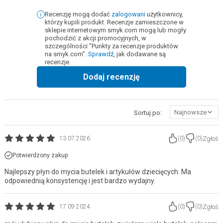
Recenzję mogą dodać
zalogowani
użytkownicy,
którzy kupili produkt. Recenzje zamieszczone w
sklepie internetowym smyk.com mogą lub mogły
pochodzić z akcji promocyjnych, w
szczególności "Punkty za recenzje produktów
na smyk.com".
Sprawdź
, jak dodawane są
recenzje.
Dodaj recenzję
Najnowsze
Sortuj po:
Zgłoś
13.07.2026
(
0
)
(
0
)
Potwierdzony zakup
Najlepszy płyn do mycia butelek i artykułów dziecięcych. Ma
odpowiednią konsystencję i jest bardzo wydajny.
Zgłoś
17.09.2024
(
0
)
(
0
)