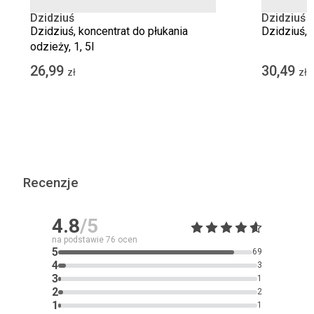
Dzidziuś
Dzidziuś
Dzidziuś, koncentrat do płukania
Dzidziuś, b
odzieży, 1, 5l
26,99
30,49
zł
zł
Recenzje
4.8
/5
na podstawie
76
ocen
5
69
4
3
3
1
2
2
1
1