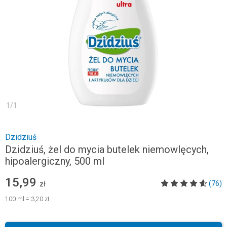
1
/
1
Dzidziuś
Dzidziuś, żel do mycia butelek niemowlęcych,
hipoalergiczny, 500 ml
15,99
(76)
zł
100
ml
=
3,20 zł