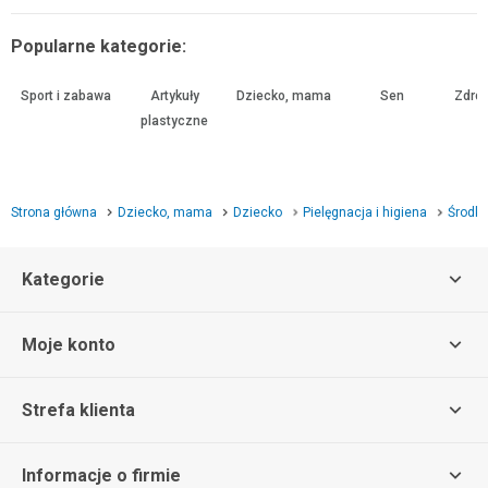
Popularne kategorie:
Sport i zabawa
Artykuły
Dziecko, mama
Sen
Zdrow
plastyczne
Strona główna
Dziecko, mama
Dziecko
Pielęgnacja i higiena
Środki
Kategorie
Moje konto
Strefa klienta
Informacje o firmie