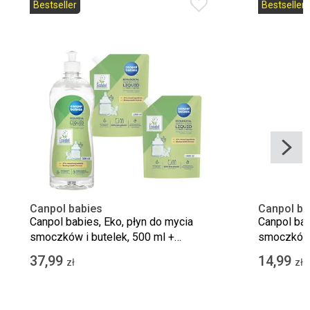
Bestseller
Bestseller
Canpol babies
Canpol ba
Canpol babies, Eko, płyn do mycia
Canpol bab
smoczków i butelek, 500 ml +
smoczków i
opakowanie płynu uzupełniającego,
37,99
14,99
zł
zł
2x1000 ml