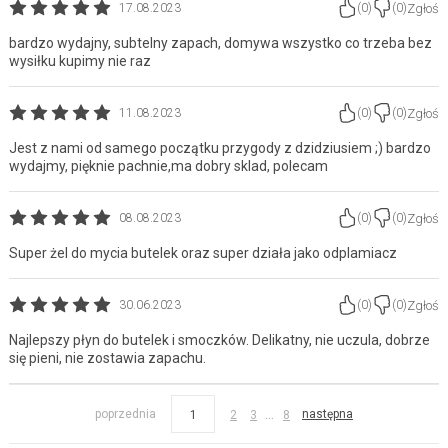
Zgłoś
17.08.2023
(
0
)
(
0
)
bardzo wydajny, subtelny zapach, domywa wszystko co trzeba bez
wysiłku kupimy nie raz
Zgłoś
11.08.2023
(
0
)
(
0
)
Jest z nami od samego początku przygody z dzidziusiem ;) bardzo
wydajmy, pięknie pachnie,ma dobry sklad, polecam
Zgłoś
08.08.2023
(
0
)
(
0
)
Super żel do mycia butelek oraz super działa jako odplamiacz
Zgłoś
30.06.2023
(
0
)
(
0
)
Najlepszy płyn do butelek i smoczków. Delikatny, nie uczula, dobrze
się pieni, nie zostawia zapachu.
...
poprzednia
następna
1
2
3
8