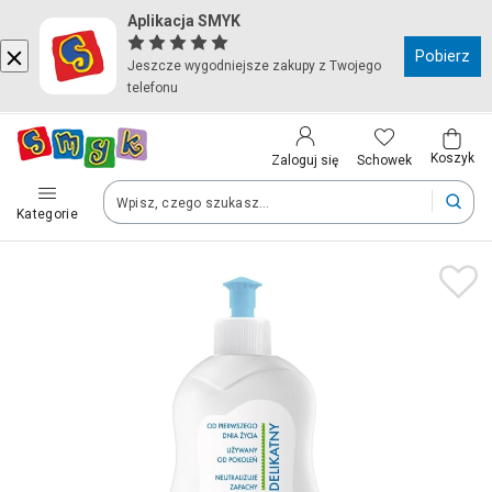
Aplikacja SMYK
Kraj i język
Pobierz
Jeszcze wygodniejsze zakupy z Twojego
telefonu
Wybierz kraj, aby przejść do zakupów
Polska (Poland)
Koszyk
Schowek
Zaloguj się
Kategorie
Twoje zamówienia dostarczymy na teren wybranego kraju.
Język
Polski
Po zmianie kraju część produktów może zostać usunięta z kosz
Zapisz