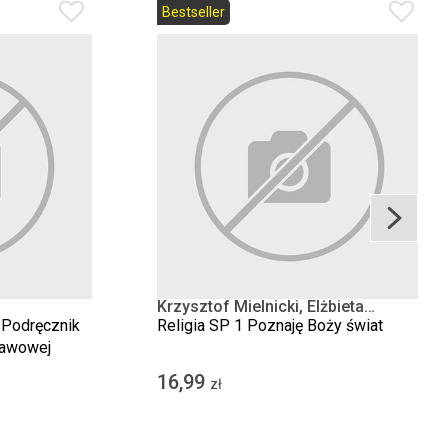
Bestseller
Krzysztof Mielnicki, Elżbieta
Kondrak
 Podręcznik
Religia SP 1 Poznaję Boży świat
tawowej
16,99
zł