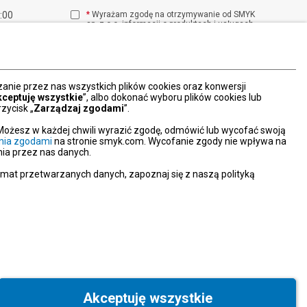
1:00
*
Wyrażam zgodę na otrzymywanie od SMYK
sp. z o.o. informacji o produktach i usługach
00
oraz promocjach i zniżkach oferowanych
00
przez SMYK sp. z o.o., za pośrednictwem
środków komunikacji elektronicznej (e-mail).
W każdej chwili możesz z łatwością cofnąć
wyrażone zgody.
nie przez nas wszystkich plików cookies oraz konwersji
więcej
kceptuję wszystkie
”, albo dokonać wyboru plików cookies lub
zycisk „
Zarządzaj zgodami
”.
Możesz w każdej chwili wyrazić zgodę, odmówić lub wycofać swoją
nia zgodami
na stronie smyk.com. Wycofanie zgody nie wpływa na
ia przez nas danych.
emat przetwarzanych danych, zapoznaj się z naszą polityką
Akceptuję wszystkie