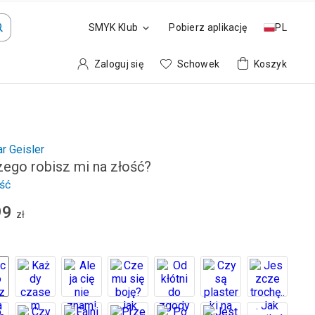
SMYK Klub
Pobierz aplikację
PL
Zaloguj się
Schowek
Koszyk
r Geisler
zego robisz mi na złość?
ść
99
zł