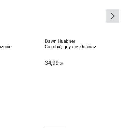
Dawn Huebner
czucie
Co robić, gdy się złościsz
34,99
zł