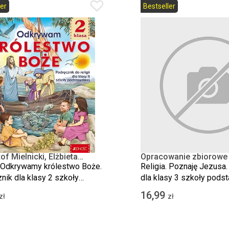
er
Bestseller
of Mielnicki, Elżbieta
Opracowanie zbiorowe
k
. Odkrywamy królestwo Boże.
Religia. Poznaję Jezusa.
nik dla klasy 2 szkoły
dla klasy 3 szkoły pods
wowej
16,99
zł
zł