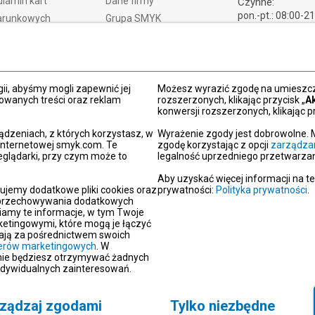
lamin kart
Dane firmy
Czynne:
pon.-pt.: 08:00-2
arunkowych
Grupa SMYK
sob.: 09:00-21:
t i czas dostawy
Smyk.ua
ndz.: 10:00-18:
ty i wymiany
Smyk.ro
lamacje
Akt o usługach cyfrowych
ii, abyśmy mogli zapewnić jej
dy płatności
Deklaracja dostępności
Możesz wyrazić zgodę na umieszcza
zowanych treści oraz reklam
rozszerzonych, klikając przycisk „
A
Po
konwersji rozszerzonych, klikając pr
kacja SMYK
ądzeniach, z których korzystasz, w
Wyrażenie zgody jest dobrowolne. 
y podarunkowe
 internetowej smyk.com. Te
zgodę korzystając z opcji
zarządza
eglądarki, przy czym może to
legalność uprzedniego przetwarzan
dź sklep SMYK
gram SMYK Klub
Aby uzyskać więcej informacji na t
ujemy dodatkowe pliki cookies oraz
prywatności:
Polityka prywatności
.
letter
i przechowywania dodatkowych
unikaty
iamy te informacje, w tym Twoje
etingowymi, które mogą je łączyć
aracje zgodności
erają za pośrednictwem swoich
tnerów marketingowych
. W
oc
 nie będziesz otrzymywać żadnych
akt
ndywidualnych zainteresowań.
ządzaj zgodami
Tylko niezbędne