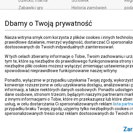
Dziecko, mama
Schowek
Regu
Zabawki i gry
Historia zamówień
pod
Książki
Edycja zgód
Kosz
Dbamy o Twoją prywatność
Zdrowie i uroda
Polityka prywatności
Zwro
Dom i ogród
Ustawienia prywatności
Rek
Nasza witryna smyk.com korzysta z plików cookies i innych technolog
Promocje
Śledzenie zamówień
Meto
prawidłowe działanie, mierzyć wydajność, dostarczać Ci spersonali
Porady
Pay
dostosowanych do Twoich indywidualnych zainteresowań.
Mapa witryny
Apli
W tych celach zbieramy informacje o Tobie, Twoim zachowaniu i urz
Kart
tym te, które są niezbędne do prawidłowego funkcjonowania strony
niezbędne pliki cookies możesz wyłączyć zmieniając ustawienia prz
Znaj
spowodować nieprawidłowe funkcjonowanie naszej witryny.
Pro
Ponadto, wyłącznie w przypadku uzyskania Twojej zgody, wykorzyst
News
konwersje rozszerzone w celu uzyskiwania dostępu, analizowania 
Kom
informacji, a także niektórych danych osobowych. Ponadto udostępn
dane osobowe, stronom trzecim, będącym naszymi partnerami mark
Dekl
z innymi informacjami o Tobie, które im przekazujesz lub które zbi
usług, w celu dostarczania Ci spersonalizowanych reklam
lista par
Pom
przypadku braku Twojej zgody, użyjemy tylko niezbędnych cookies i
Kont
spersonalizowanych treści oraz reklam dostosowanych do Twoich i
Zar