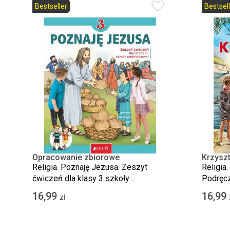
Bestseller
Bestsell
Opracowanie zbiorowe
Krzyszt
Kondra
Religia. Poznaję Jezusa. Zeszyt
Religia
ćwiczeń dla klasy 3 szkoły
Podręcz
podstawowej
podsta
16,99
16,99
zł