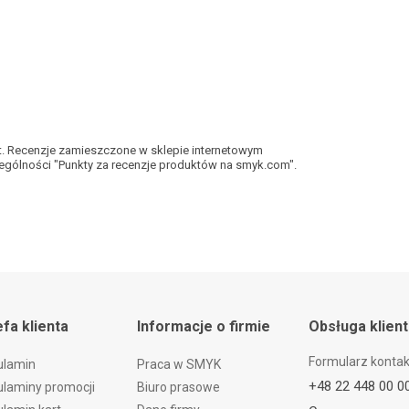
kt. Recenzje zamieszczone w sklepie internetowym
gólności "Punkty za recenzje produktów na smyk.com".
efa klienta
Informacje o firmie
Obsługa klien
Formularz konta
ulamin
Praca w SMYK
+48 22 448 00 0
laminy promocji
Biuro prasowe