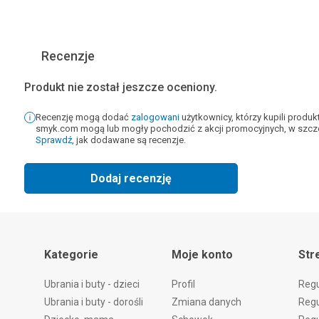
Recenzje
Produkt nie został jeszcze oceniony.
Recenzję mogą dodać
zalogowani
użytkownicy, którzy kupili produ
smyk.com mogą lub mogły pochodzić z akcji promocyjnych, w szcze
Sprawdź
, jak dodawane są recenzje.
Dodaj recenzję
Kategorie
Moje konto
Str
Ubrania i buty - dzieci
Profil
Reg
Ubrania i buty - dorośli
Zmiana danych
Regu