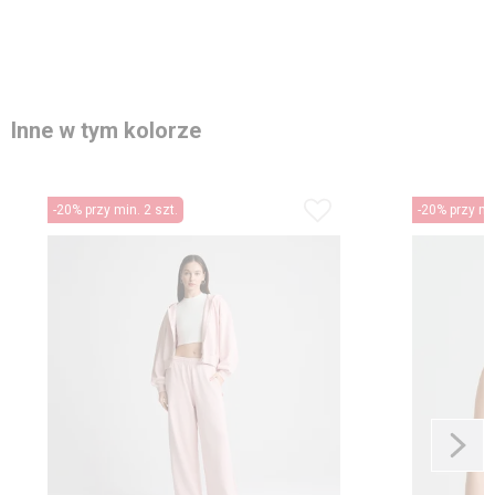
Inne w tym kolorze
-20% przy min. 2 szt.
-20% przy min