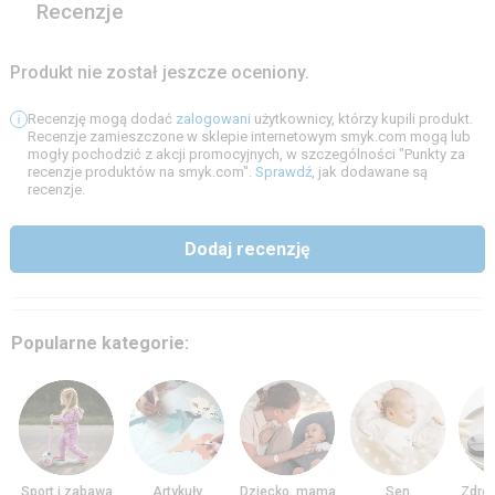
Recenzje
Produkt nie został jeszcze oceniony.
Recenzję mogą dodać
zalogowani
użytkownicy, którzy kupili produkt.
Recenzje zamieszczone w sklepie internetowym smyk.com mogą lub
mogły pochodzić z akcji promocyjnych, w szczególności "Punkty za
recenzje produktów na smyk.com".
Sprawdź
, jak dodawane są
recenzje.
Dodaj recenzję
Popularne kategorie:
Sport i zabawa
Artykuły
Dziecko, mama
Sen
Zdrow