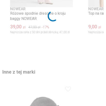
NOWEAR
NOWEAR
Różowe spodnie dresowe o kroju
Top na ra
baggy NOWEAR
39,00
9,00
47,00
zł
-17%
1
zł
zł
Najniższa cena z 30 dni przed obniżką:
47,00 zł
Najniższa cen
Inne z tej marki