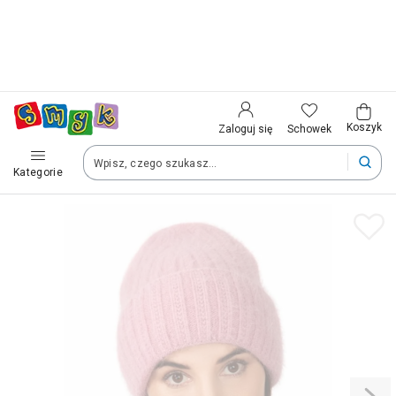
Kraj i język
Wybierz kraj, aby przejść do zakupów
Polska (Poland)
Koszyk
Schowek
Zaloguj się
Kategorie
Twoje zamówienia dostarczymy na teren wybranego kraju.
Język
Polski
Po zmianie kraju część produktów może zostać usunięta z kosz
Zapisz