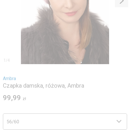
1
/
4
Ambra
Czapka damska, różowa, Ambra
99,99
zł
56/60