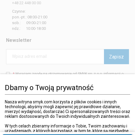
+48 22 448 00 00
Czynne:
pon.-pt.: 08:00-21:00
sob.: 09:00-21:00
ndz.: 10:00-18:00
Newsletter
Zapisz
Wpisz adres email
*
Wyrażam zgodę na otrzymywanie od SMYK sp. z o.o. informacji o
produktach i usługach oraz promocjach i zniżkach oferowanych
przez SMYK sp. z o.o., za pośrednictwem środków komunikacji
Dbamy o Twoją prywatność
elektronicznej (e-mail).
W każdej chwili możesz z łatwością cofnąć wyrażone zgody.
więcej
Nasza witryna smyk.com korzysta z plików cookies i innych
technologii, abyśmy mogli zapewnić jej prawidłowe działanie,
mierzyć wydajność, dostarczać Ci spersonalizowanych treści oraz
reklam dostosowanych do Twoich indywidualnych zainteresowań.
Kraj i język
:
Polska (Poland)
W tych celach zbieramy informacje o Tobie, Twoim zachowaniu i
urządzeniach, z których korzystasz, w tym te, które są niezbędne