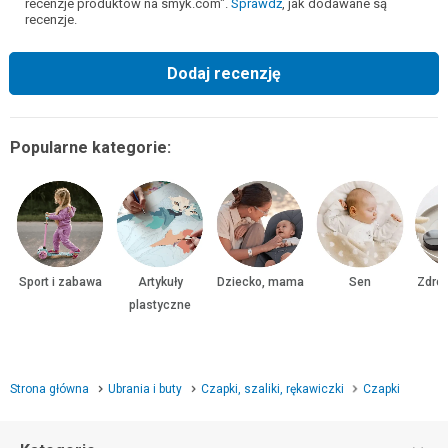
recenzje produktów na smyk.com".
Sprawdź
, jak dodawane są
recenzje.
Dodaj recenzję
Popularne kategorie:
Sport i zabawa
Artykuły
Dziecko, mama
Sen
Zdrow
plastyczne
Strona główna
Ubrania i buty
Czapki, szaliki, rękawiczki
Czapki