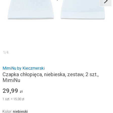
1
/
4
MimiNu by Kieczmerski
Czapka chłopięca, niebieska, zestaw, 2 szt.,
MimiNu
29,99
zł
1
szt.
=
15,00 zł
Kolor
:
niebieski