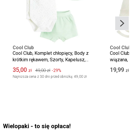
Cool Club
Cool Club
Cool Club, Komplet chłopięcy, Body z
Cool Club,
krótkim rękawem, Szorty, Kapelusz,
wiązana, 
mix
35,00
19,99
49,00
zł
-29%
zł
zł
Najniższa cena z 30 dni przed obniżką:
49,00 zł
Wielopaki - to się opłaca!