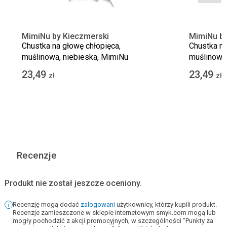
MimiNu by Kieczmerski
MimiNu by
Chustka na głowę chłopięca,
Chustka na
muślinowa, niebieska, MimiNu
muślinowa
23,49
23,49
zł
zł
Recenzje
Produkt nie został jeszcze oceniony.
Recenzję mogą dodać
zalogowani
użytkownicy, którzy kupili produkt.
Recenzje zamieszczone w sklepie internetowym smyk.com mogą lub
mogły pochodzić z akcji promocyjnych, w szczególności "Punkty za