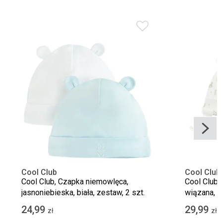
Cool Club
Cool Club
Cool Club, Czapka niemowlęca,
Cool Club,
jasnoniebieska, biała, zestaw, 2 szt.
wiązana, ec
24,99
29,99
zł
zł