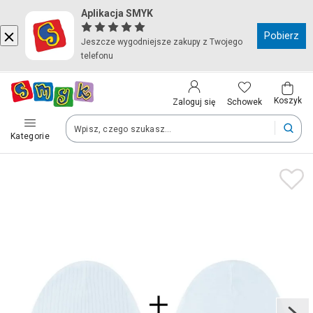
Aplikacja SMYK
Kraj i język
Pobierz
Jeszcze wygodniejsze zakupy z Twojego
telefonu
Wybierz kraj, aby przejść do zakupów
Polska (Poland)
Koszyk
Schowek
Zaloguj się
Kategorie
Twoje zamówienia dostarczymy na teren wybranego kraju.
Język
Polski
Po zmianie kraju część produktów może zostać usunięta z kosz
Zapisz