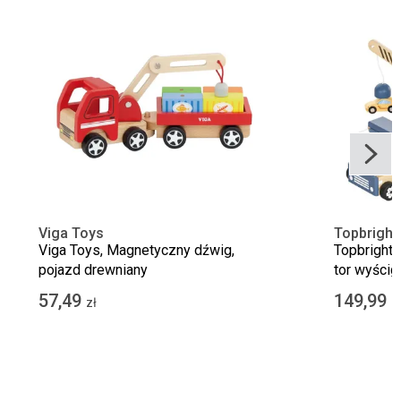
Viga Toys
Topbright
Viga Toys, Magnetyczny dźwig,
Topbright,
pojazd drewniany
tor wyścig
57,49
149,99
zł
z