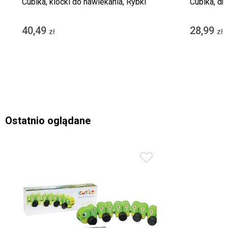
Cubika, klocki do nawlekania, Rybki
Cubika, dr
40,49
28,99
zł
zł
Ostatnio oglądane