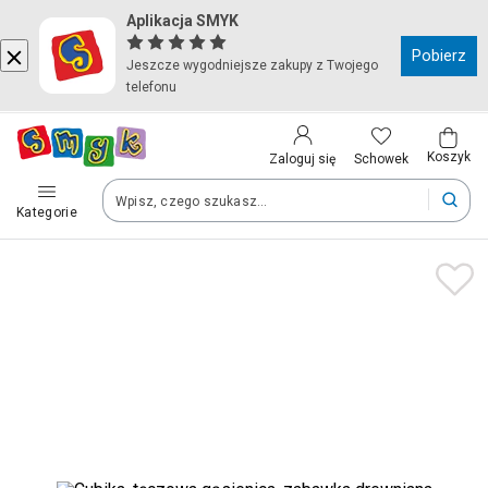
Aplikacja SMYK
Kraj i język
Pobierz
Jeszcze wygodniejsze zakupy z Twojego
telefonu
Wybierz kraj, aby przejść do zakupów
Polska (Poland)
Koszyk
Schowek
Zaloguj się
Kategorie
Twoje zamówienia dostarczymy na teren wybranego kraju.
Język
Polski
Po zmianie kraju część produktów może zostać usunięta z kosz
Zapisz