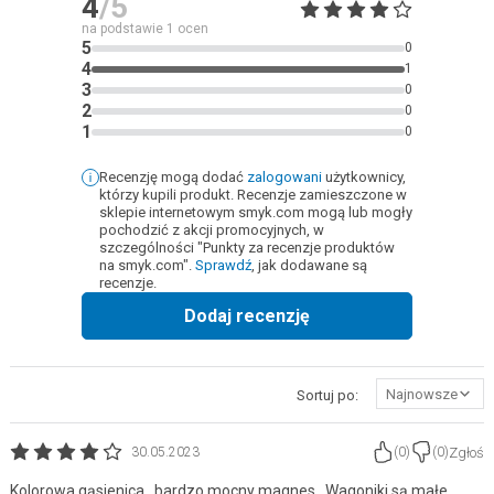
4
/5
na podstawie
1
ocen
5
0
4
1
3
0
2
0
1
0
Recenzję mogą dodać
zalogowani
użytkownicy,
którzy kupili produkt. Recenzje zamieszczone w
sklepie internetowym smyk.com mogą lub mogły
pochodzić z akcji promocyjnych, w
szczególności "Punkty za recenzje produktów
na smyk.com".
Sprawdź
, jak dodawane są
recenzje.
Dodaj recenzję
Najnowsze
Sortuj po:
Zgłoś
30.05.2023
(
0
)
(
0
)
Kolorowa gąsienica , bardzo mocny magnes . Wagoniki są małe ,