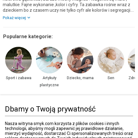
malutkie. Fajne wykonanie ,kolor i cyfry. Ta zabawka rośnie wraz z
dzieckiem bo z czasem uczy nie tylko cyfr ale kolorów i segregacji.
Syn 2+ chętnie bawi się magnesami i gąsienica kiedy jeździ. Mała ale
Pokaż więcej
solidna i fajna zabawka.
Popularne kategorie:
Sport i zabawa
Artykuły
Dziecko, mama
Sen
Zdrow
plastyczne
Dbamy o Twoją prywatność
Strona główna
Zabawki, gry
Zabawki drewniane
Pojazdy drewniane
Nasza witryna smyk.com korzysta z plików cookies i innych
technologii, abyśmy mogli zapewnić jej prawidłowe działanie,
Kategorie
mierzyć wydajność, dostarczać Ci spersonalizowanych treści oraz