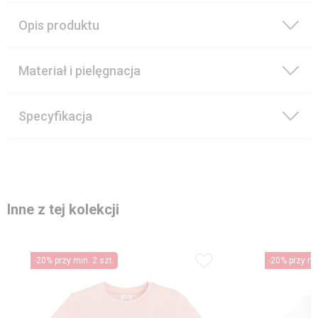
Opis produktu
Materiał i pielęgnacja
Specyfikacja
Inne z tej kolekcji
-20% przy min. 2 szt.
-20% przy min