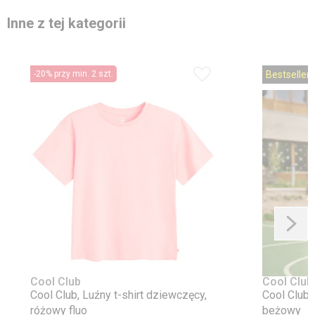
Inne z tej kategorii
-20% przy min. 2 szt.
Bestseller
Cool Club
Cool Club
Cool Club, Luźny t-shirt dziewczęcy,
Cool Club,
różowy fluo
beżowy