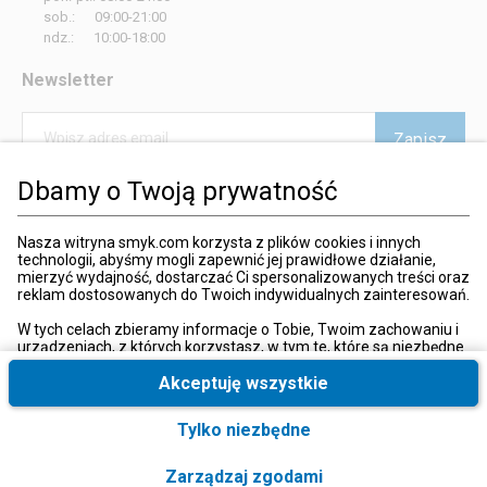
sob.: 09:00-21:00
ndz.: 10:00-18:00
Newsletter
Zapisz
Wpisz adres email
Dbamy o Twoją prywatność
*
Wyrażam zgodę na otrzymywanie od SMYK sp. z o.o. informacji o
produktach i usługach oraz promocjach i zniżkach oferowanych
przez SMYK sp. z o.o., za pośrednictwem środków komunikacji
Nasza witryna smyk.com korzysta z plików cookies i innych
elektronicznej (e-mail).
technologii, abyśmy mogli zapewnić jej prawidłowe działanie,
W każdej chwili możesz z łatwością cofnąć wyrażone zgody.
mierzyć wydajność, dostarczać Ci spersonalizowanych treści oraz
więcej
reklam dostosowanych do Twoich indywidualnych zainteresowań.
W tych celach zbieramy informacje o Tobie, Twoim zachowaniu i
urządzeniach, z których korzystasz, w tym te, które są niezbędne
do prawidłowego funkcjonowania strony internetowej smyk.com.
Te niezbędne pliki cookies możesz wyłączyć zmieniając
Akceptuję wszystkie
Kraj i język
:
Polska (Poland)
ustawienia przeglądarki, przy czym może to spowodować
nieprawidłowe funkcjonowanie naszej witryny.
Tylko niezbędne
Ponadto, wyłącznie w przypadku uzyskania Twojej zgody,
wykorzystujemy dodatkowe pliki cookies oraz konwersje
Zarządzaj zgodami
rozszerzone w celu uzyskiwania dostępu, analizowania i