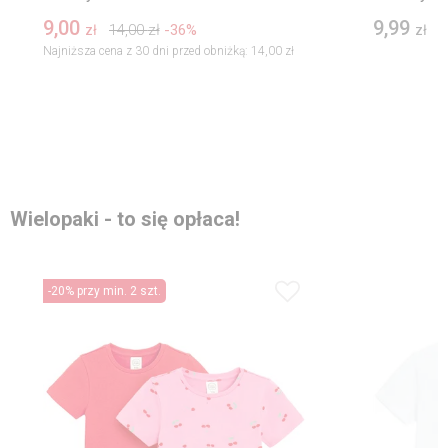
9,00
9,99
14,00
zł
-36%
zł
zł
Najniższa cena z 30 dni przed obniżką:
14,00 zł
Wielopaki - to się opłaca!
-20% przy min. 2 szt.