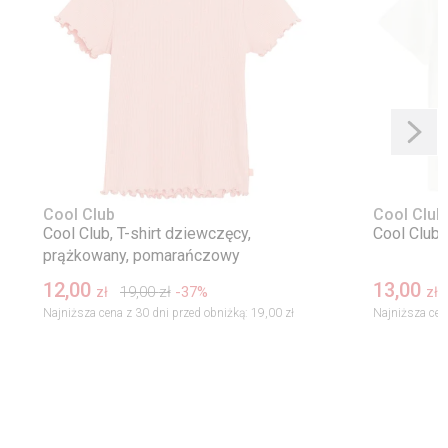
Cool Club
Cool Club
Cool Club, T-shirt dziewczęcy,
Cool Club, 
prążkowany, pomarańczowy
12,00
13,00
19,00
zł
-37%
zł
zł
Najniższa cena z 30 dni przed obniżką:
19,00 zł
Najniższa cen