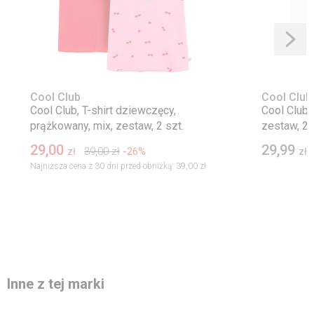
Cool Club
Cool Club
Cool Club, T-shirt dziewczęcy,
Cool Club, 
prążkowany, mix, zestaw, 2 szt.
zestaw, 2 
29,00
29,99
39,00
zł
-26%
zł
zł
Najniższa cena z 30 dni przed obniżką:
39,00 zł
Inne z tej marki