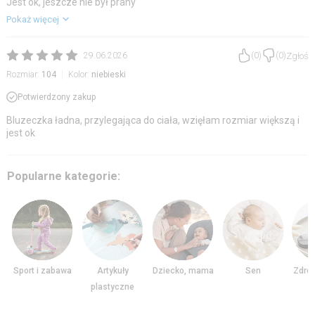
Jest ok, jeszcze nie był prany
Pokaż więcej
Zgłoś
29.06.2026
(
0
)
(
0
)
Rozmiar:
104
Kolor:
niebieski
Potwierdzony zakup
Bluzeczka ładna, przylegająca do ciała, wzięłam rozmiar większą i
jest ok
Popularne kategorie:
Sport i zabawa
Artykuły
Dziecko, mama
Sen
Zdrow
plastyczne