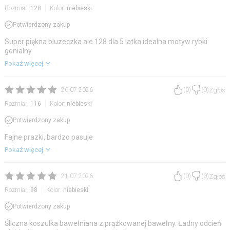
Rozmiar:
128
Kolor:
niebieski
Potwierdzony zakup
Super piękna bluzeczka ale 128 dla 5 latka idealna motyw rybki
genialny
Pokaż więcej
Zgłoś
26.07.2026
(
0
)
(
0
)
Rozmiar:
116
Kolor:
niebieski
Potwierdzony zakup
Fajne prazki, bardzo pasuje
Pokaż więcej
Zgłoś
21.07.2026
(
0
)
(
0
)
Rozmiar:
98
Kolor:
niebieski
Potwierdzony zakup
Śliczna koszulka bawełniana z prążkowanej bawełny. Ładny odcień