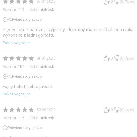
Zgłoś
09.07.2026
(
0
)
(
0
)
Rozmiar:
116
Kolor:
niebieski
Potwierdzony zakup
Piękny t-shirt, bardzo przyjemny i delikatny materiał. Ozdobna rybka
wykonana z ładnego haftu.
Pokaż więcej
Zgłoś
01.07.2026
(
0
)
(
0
)
Rozmiar:
104
Kolor:
niebieski
Potwierdzony zakup
Fajny t-shirt, dobra jakość
Pokaż więcej
Zgłoś
30.06.2026
(
0
)
(
0
)
Rozmiar:
116
Kolor:
niebieski
Potwierdzony zakup