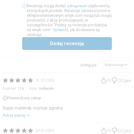
Recenzję mogą dodać
zalogowani
użytkownicy,
którzy kupili produkt. Recenzje zamieszczone w
sklepie internetowym smyk.com mogą lub mogły
pochodzić z akcji promocyjnych, w
szczególności "Punkty za recenzje produktów
na smyk.com".
Sprawdź
, jak dodawane są
recenzje.
Dodaj recenzję
Najnowsze
Sortuj po:
Zgłoś
31.07.2026
(
0
)
(
0
)
Rozmiar:
116
Kolor:
niebieski
Potwierdzony zakup
Super materiał, rozmiar zgodny.
Pokaż więcej
Zgłoś
29.07.2026
(
0
)
(
0
)