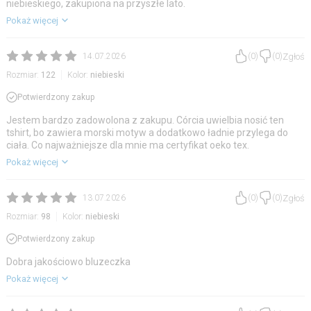
niebieskiego, zakupiona na przyszłe lato.
Pokaż więcej
Zgłoś
14.07.2026
(
0
)
(
0
)
Rozmiar:
122
Kolor:
niebieski
Potwierdzony zakup
Jestem bardzo zadowolona z zakupu. Córcia uwielbia nosić ten
tshirt, bo zawiera morski motyw a dodatkowo ładnie przylega do
ciała. Co najważniejsze dla mnie ma certyfikat oeko tex.
Pokaż więcej
Zgłoś
13.07.2026
(
0
)
(
0
)
Rozmiar:
98
Kolor:
niebieski
Potwierdzony zakup
Dobra jakościowo bluzeczka
Pokaż więcej