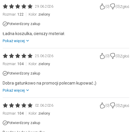
Zgłoś
29.06.2026
(
0
)
(
0
)
Rozmiar:
122
Kolor:
zielony
Potwierdzony zakup
Ładna koszulka, cienszy msteriał.
Pokaż więcej
Zgłoś
25.06.2026
(
0
)
(
0
)
Rozmiar:
104
Kolor:
zielony
Potwierdzony zakup
Dobra gatunkowo na promocji polecam kupować ;)
Pokaż więcej
Zgłoś
02.06.2026
(
0
)
(
0
)
Rozmiar:
104
Kolor:
zielony
Potwierdzony zakup