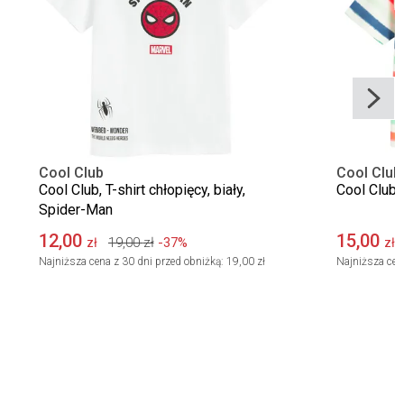
Cool Club
Cool Club
Cool Club, T-shirt chłopięcy, biały,
Cool Club, 
Spider-Man
12,00
15,00
19,00
zł
-37%
zł
zł
Najniższa cena z 30 dni przed obniżką:
19,00 zł
Najniższa cen