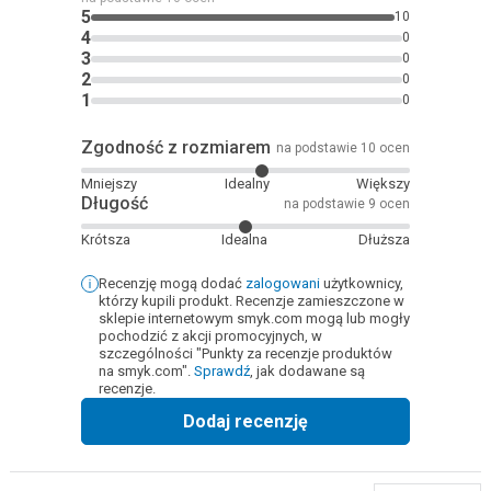
5
10
4
0
3
0
2
0
1
0
Zgodność z rozmiarem
na podstawie 10 ocen
Mniejszy
Idealny
Większy
Długość
na podstawie 9 ocen
Krótsza
Idealna
Dłuższa
Recenzję mogą dodać
zalogowani
użytkownicy,
którzy kupili produkt. Recenzje zamieszczone w
sklepie internetowym smyk.com mogą lub mogły
pochodzić z akcji promocyjnych, w
szczególności "Punkty za recenzje produktów
na smyk.com".
Sprawdź
, jak dodawane są
recenzje.
Dodaj recenzję