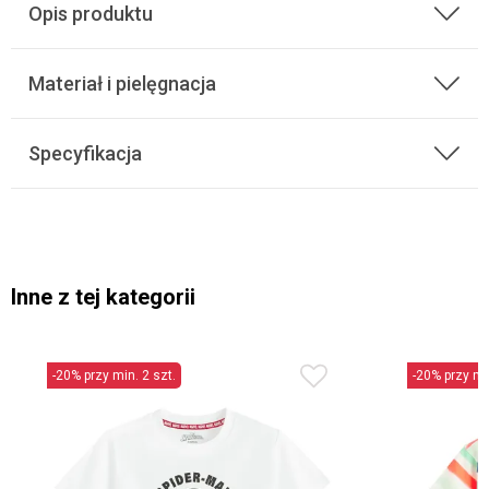
Opis produktu
Materiał i pielęgnacja
Specyfikacja
Inne z tej kategorii
-20% przy min. 2 szt.
-20% przy min