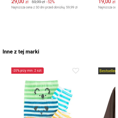
29,00
19,00
59,99
zł
-52%
zł
zł
Najniższa cena z 30 dni przed obniżką:
59,99 zł
Najniższa cen
Inne z tej marki
-20% przy min. 2 szt.
Bestseller