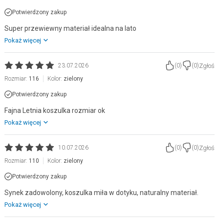
Potwierdzony zakup
Super przewiewny materiał idealna na lato
Pokaż więcej
Zgłoś
23.07.2026
(
0
)
(
0
)
Rozmiar:
116
Kolor:
zielony
Potwierdzony zakup
Fajna Letnia koszulka rozmiar ok
Pokaż więcej
Zgłoś
10.07.2026
(
0
)
(
0
)
Rozmiar:
110
Kolor:
zielony
Potwierdzony zakup
Synek zadowolony, koszulka miła w dotyku, naturalny materiał.
Pokaż więcej