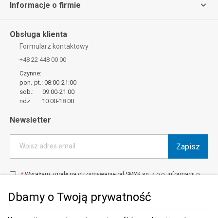
Informacje o firmie
Obsługa klienta
Formularz kontaktowy
+48 22 448 00 00
Czynne:
pon.-pt.: 08:00-21:00
sob.: 09:00-21:00
ndz.: 10:00-18:00
Newsletter
Zapisz
Wpisz adres email
*
Wyrażam zgodę na otrzymywanie od SMYK sp. z o.o. informacji o
produktach i usługach oraz promocjach i zniżkach oferowanych
przez SMYK sp. z o.o., za pośrednictwem środków komunikacji
Dbamy o Twoją prywatność
elektronicznej (e-mail).
W każdej chwili możesz z łatwością cofnąć wyrażone zgody.
więcej