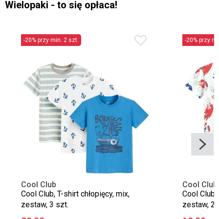
Wielopaki - to się opłaca!
-20% przy min. 2 szt.
-20% przy min
Cool Club
Cool Club
Cool Club, T-shirt chłopięcy, mix,
Cool Club, 
zestaw, 3 szt.
zestaw, 2 