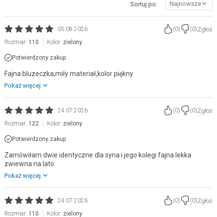
Najnowsze
Sortuj po:
Zgłoś
05.08.2026
(
0
)
(
0
)
Rozmiar:
110
Kolor:
zielony
Potwierdzony zakup
Fajna bluzeczka,miły materiał,kolor piękny
Pokaż więcej
Zgłoś
24.07.2026
(
0
)
(
0
)
Rozmiar:
122
Kolor:
zielony
Potwierdzony zakup
Zamówiłam dwie identyczne dla syna i jego kolegi fajna lekka
zwiewna na lato
Pokaż więcej
Zgłoś
24.07.2026
(
0
)
(
0
)
Rozmiar:
110
Kolor:
zielony