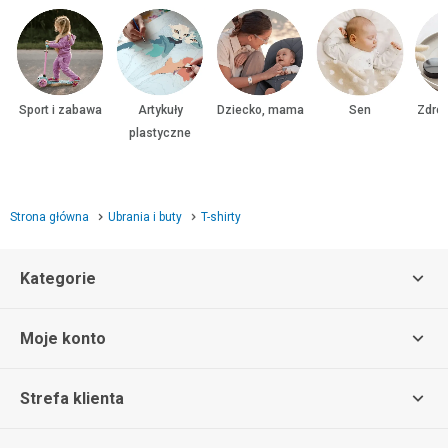
Sport i zabawa
Artykuły
Dziecko, mama
Sen
Zdrow
plastyczne
Strona główna
Ubrania i buty
T-shirty
Kategorie
Moje konto
Strefa klienta