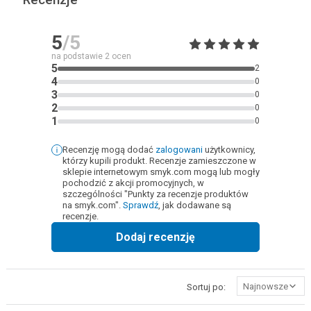
5
/5
na podstawie
2
ocen
5
2
4
0
3
0
2
0
1
0
Recenzję mogą dodać
zalogowani
użytkownicy,
którzy kupili produkt. Recenzje zamieszczone w
sklepie internetowym smyk.com mogą lub mogły
pochodzić z akcji promocyjnych, w
szczególności "Punkty za recenzje produktów
na smyk.com".
Sprawdź
, jak dodawane są
recenzje.
Dodaj recenzję
Najnowsze
Sortuj po: