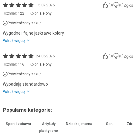
Zgłoś
15.07.2025
(
0
)
(
0
)
Rozmiar:
122
Kolor:
zielony
Potwierdzony zakup
Wygodne i fajne jaskrawe kolory.
Pokaż więcej
Zgłoś
24.06.2025
(
0
)
(
0
)
Rozmiar:
116
Kolor:
zielony
Potwierdzony zakup
Wypadają standardowo
Pokaż więcej
Popularne kategorie:
Sport i zabawa
Artykuły
Dziecko, mama
Sen
Zdrow
plastyczne