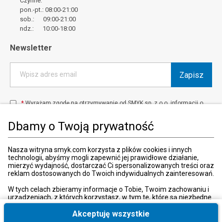
Czynne:
pon.-pt.: 08:00-21:00
sob.: 09:00-21:00
ndz.: 10:00-18:00
Newsletter
Zapisz
Wpisz adres email
*
Wyrażam zgodę na otrzymywanie od SMYK sp. z o.o. informacji o
produktach i usługach oraz promocjach i zniżkach oferowanych
przez SMYK sp. z o.o., za pośrednictwem środków komunikacji
Dbamy o Twoją prywatność
elektronicznej (e-mail).
W każdej chwili możesz z łatwością cofnąć wyrażone zgody.
więcej
Nasza witryna smyk.com korzysta z plików cookies i innych
technologii, abyśmy mogli zapewnić jej prawidłowe działanie,
mierzyć wydajność, dostarczać Ci spersonalizowanych treści oraz
reklam dostosowanych do Twoich indywidualnych zainteresowań.
Kraj i język
:
Polska (Poland)
W tych celach zbieramy informacje o Tobie, Twoim zachowaniu i
urządzeniach, z których korzystasz, w tym te, które są niezbędne
do prawidłowego funkcjonowania strony internetowej smyk.com.
Te niezbędne pliki cookies możesz wyłączyć zmieniając
Akceptuję wszystkie
ustawienia przeglądarki, przy czym może to spowodować