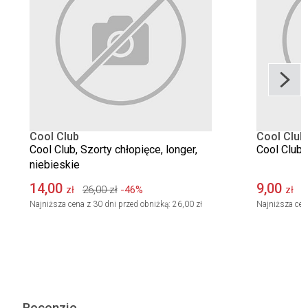
Cool Club
Cool Club
Cool Club, Szorty chłopięce, longer,
Cool Club, 
niebieskie
14,00
9,00
26,00
zł
-46%
1
zł
zł
Najniższa cena z 30 dni przed obniżką:
26,00 zł
Najniższa cen
Recenzje