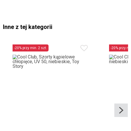
Inne z tej kategorii
-20% przy min. 2 szt.
-20% przy min