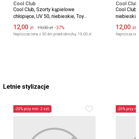
Cool Club
Cool Club
Cool Club, Szorty kąpielowe
Cool Club,
chłopięce, UV 50, niebieskie, Toy
niebieskie
Story
12,00
12,00
19,00
zł
-37%
zł
zł
Najniższa cena z 30 dni przed obniżką:
19,00 zł
Najniższa cen
Letnie stylizacje
-20% przy min. 2 szt.
-20% przy min