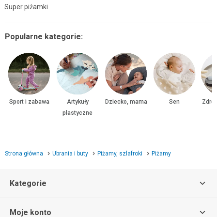
Super piżamki
Popularne kategorie:
Sport i zabawa
Artykuły
Dziecko, mama
Sen
Zdrow
plastyczne
Strona główna
Ubrania i buty
Piżamy, szlafroki
Piżamy
Kategorie
Moje konto