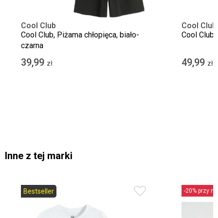
Cool Club
Cool Club
Cool Club, Piżama chłopięca, biało-
Cool Club,
czarna
39,99
49,99
zł
zł
Inne z tej marki
Bestseller
-20% przy min