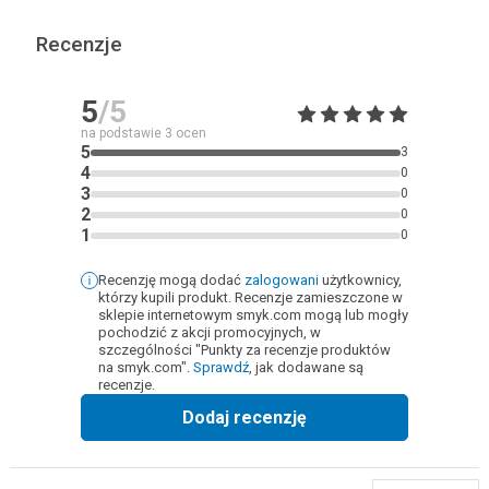
Recenzje
5
/5
na podstawie
3
ocen
5
3
4
0
3
0
2
0
1
0
Recenzję mogą dodać
zalogowani
użytkownicy,
którzy kupili produkt. Recenzje zamieszczone w
sklepie internetowym smyk.com mogą lub mogły
pochodzić z akcji promocyjnych, w
szczególności "Punkty za recenzje produktów
na smyk.com".
Sprawdź
, jak dodawane są
recenzje.
Dodaj recenzję