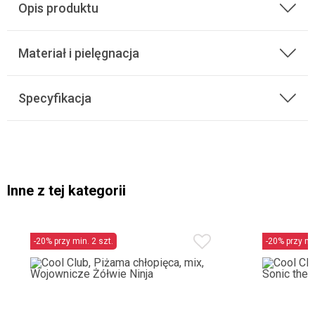
Opis produktu
Materiał i pielęgnacja
Specyfikacja
Inne z tej kategorii
-20% przy min. 2 szt.
-20% przy min