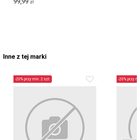
99,99
zł
Inne z tej marki
-20% przy min. 2 szt.
-20% przy min