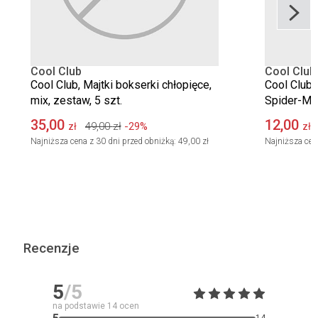
Cool Club
Cool Club
Cool Club, Majtki bokserki chłopięce,
Cool Club, 
mix, zestaw, 5 szt.
Spider-Ma
35,00
12,00
49,00
zł
-29%
zł
zł
Najniższa cena z 30 dni przed obniżką:
49,00 zł
Najniższa cen
Recenzje
5
/5
na podstawie
14
ocen