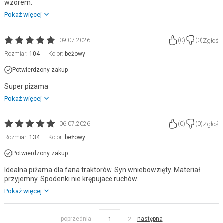
wzorem.
Pokaż więcej
Zgłoś
09.07.2026
(
0
)
(
0
)
Rozmiar:
104
Kolor:
beżowy
Potwierdzony zakup
Super piżama
Pokaż więcej
Zgłoś
06.07.2026
(
0
)
(
0
)
Rozmiar:
134
Kolor:
beżowy
Potwierdzony zakup
Idealna piżama dla fana traktorów. Syn wniebowzięty. Materiał
przyjemny. Spodenki nie krępujace ruchów.
Pokaż więcej
poprzednia
następna
1
2