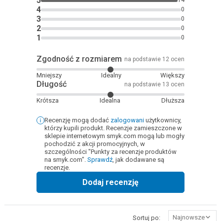
5
14
4
0
3
0
2
0
1
0
Zgodność z rozmiarem
na podstawie 12 ocen
Mniejszy
Idealny
Większy
Długość
na podstawie 13 ocen
Krótsza
Idealna
Dłuższa
Recenzję mogą dodać
zalogowani
użytkownicy,
którzy kupili produkt. Recenzje zamieszczone w
sklepie internetowym smyk.com mogą lub mogły
pochodzić z akcji promocyjnych, w
szczególności "Punkty za recenzje produktów
na smyk.com".
Sprawdź
, jak dodawane są
recenzje.
Dodaj recenzję
Najnowsze
Sortuj po: