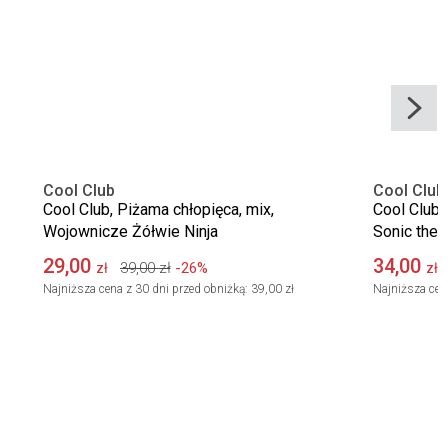
Cool Club
Cool Club
Cool Club, Piżama chłopięca, mix,
Cool Club,
Wojownicze Żółwie Ninja
Sonic the
29,00
34,00
39,00
zł
-26%
zł
zł
Najniższa cena z 30 dni przed obniżką:
39,00 zł
Najniższa cen