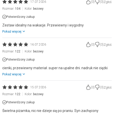
Zgłoś
17.07.2026
(
0
)
(
0
)
Rozmiar:
104
Kolor:
beżowy
Potwierdzony zakup
Zestaw idealny na wakacje. Przewiewny i wygodny
Pokaż więcej
Zgłoś
16.07.2026
(
0
)
(
0
)
Rozmiar:
122
Kolor:
beżowy
Potwierdzony zakup
cienki, przewiewny materiał. super na upalne dni. nadruk nie ciężki
Pokaż więcej
Zgłoś
15.07.2026
(
0
)
(
0
)
Rozmiar:
122
Kolor:
beżowy
Potwierdzony zakup
Świetna piżamka, nic nie dzieje się po praniu. Syn zachęcony