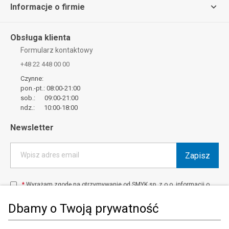
Informacje o firmie
Obsługa klienta
Formularz kontaktowy
+48 22 448 00 00
Czynne:
pon.-pt.: 08:00-21:00
sob.: 09:00-21:00
ndz.: 10:00-18:00
Newsletter
Zapisz
Wpisz adres email
*
Wyrażam zgodę na otrzymywanie od SMYK sp. z o.o. informacji o
produktach i usługach oraz promocjach i zniżkach oferowanych
przez SMYK sp. z o.o., za pośrednictwem środków komunikacji
Dbamy o Twoją prywatność
elektronicznej (e-mail).
W każdej chwili możesz z łatwością cofnąć wyrażone zgody.
więcej