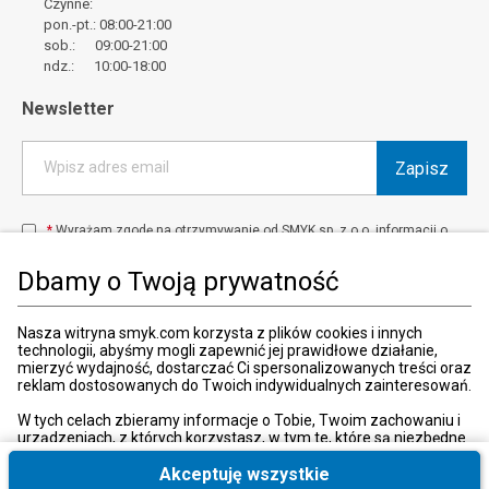
Czynne:
pon.-pt.: 08:00-21:00
sob.: 09:00-21:00
ndz.: 10:00-18:00
Newsletter
Zapisz
Wpisz adres email
*
Wyrażam zgodę na otrzymywanie od SMYK sp. z o.o. informacji o
produktach i usługach oraz promocjach i zniżkach oferowanych
przez SMYK sp. z o.o., za pośrednictwem środków komunikacji
Dbamy o Twoją prywatność
elektronicznej (e-mail).
W każdej chwili możesz z łatwością cofnąć wyrażone zgody.
więcej
Nasza witryna smyk.com korzysta z plików cookies i innych
technologii, abyśmy mogli zapewnić jej prawidłowe działanie,
mierzyć wydajność, dostarczać Ci spersonalizowanych treści oraz
reklam dostosowanych do Twoich indywidualnych zainteresowań.
Kraj i język
:
Polska (Poland)
W tych celach zbieramy informacje o Tobie, Twoim zachowaniu i
urządzeniach, z których korzystasz, w tym te, które są niezbędne
do prawidłowego funkcjonowania strony internetowej smyk.com.
Te niezbędne pliki cookies możesz wyłączyć zmieniając
Akceptuję wszystkie