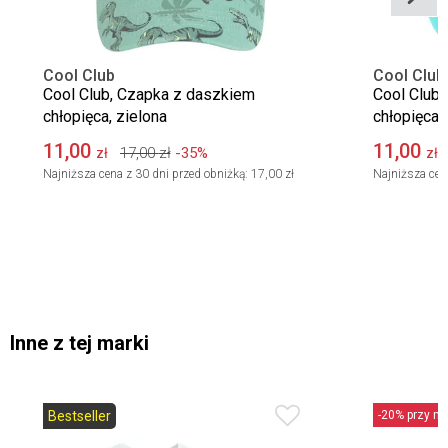
Cool Club
Cool Club
Cool Club, Czapka z daszkiem
Cool Club
chłopięca, zielona
chłopięca,
11,00
11,00
17,00
zł
-35%
zł
zł
Najniższa cena z 30 dni przed obniżką:
17,00 zł
Najniższa cen
Inne z tej marki
Bestseller
-20% przy min