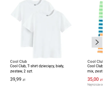
Cool Club
Cool Club
Cool Club, T-shirt dziecięcy, biały,
Cool Club,
zestaw, 2 szt.
mix, zestaw
39,99
35,00
zł
zł
Najniższa cen