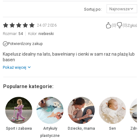
Najnowsze
Sortuj po:
Zgłoś
24.07.2026
(
0
)
(
0
)
Rozmiar:
54
Kolor:
niebieski
Potwierdzony zakup
Kapelusz idealny na lato, bawełniany i cienki w sam raz na plażę lub
basen
Pokaż więcej
Popularne kategorie:
Sport i zabawa
Artykuły
Dziecko, mama
Sen
Zdrow
plastyczne