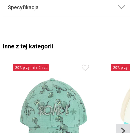
Specyfikacja
Inne z tej kategorii
-20% przy min. 2 szt.
-20% przy min