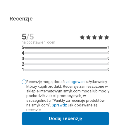
Recenzje
5
/5
na podstawie
1
ocen
5
1
4
0
3
0
2
0
1
0
Recenzję mogą dodać
zalogowani
użytkownicy,
którzy kupili produkt. Recenzje zamieszczone w
sklepie internetowym smyk.com mogą lub mogły
pochodzić z akcji promocyjnych, w
szczególności "Punkty za recenzje produktów
na smyk.com".
Sprawdź
, jak dodawane są
recenzje.
Dodaj recenzję