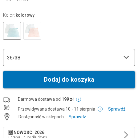
1
szt.
=
12,50 zł
Kolor
:
kolorowy
36/38
Dodaj do koszyka
Darmowa dostawa od
199 zł
Przewidywana dostawa
10 - 11 sierpnia
Sprawdź
Dostępność w sklepach
Sprawdź
🆕 NOWOŚCI 2026
ubrania i buty dla dzieci