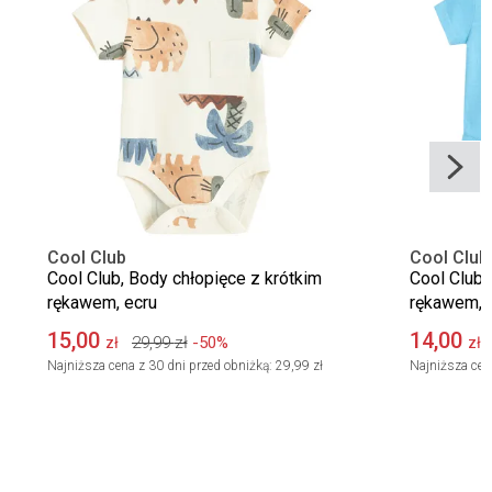
Cool Club
Cool Club
Cool Club, Body chłopięce z krótkim
Cool Club,
rękawem, ecru
rękawem, m
15,00
14,00
29,99
zł
-50%
zł
zł
Najniższa cena z 30 dni przed obniżką:
29,99 zł
Najniższa cen