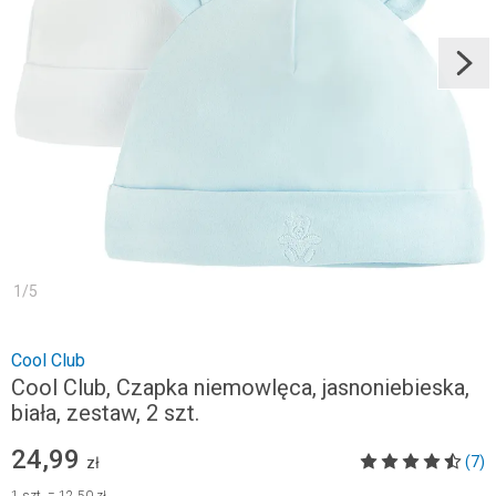
1
/
5
Cool Club
Cool Club, Czapka niemowlęca, jasnoniebieska,
biała, zestaw, 2 szt.
24,99
(7)
zł