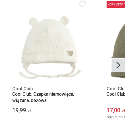
-20% przy min
Cool Club
Cool Club
Cool Club, Czapka niemowlęca,
Cool Club,
wiązana, beżowa
19,99
17,00
zł
zł
Najniższa cen