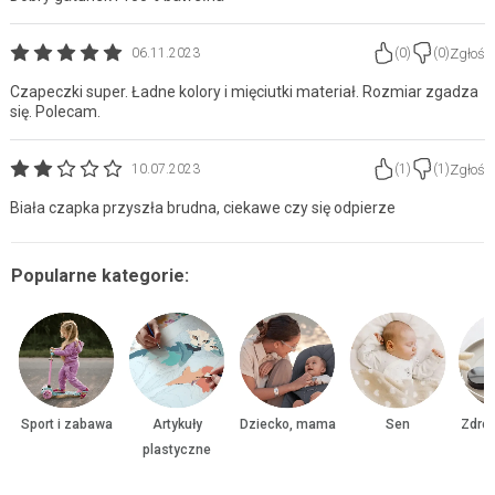
Zgłoś
06.11.2023
(
0
)
(
0
)
Czapeczki super. Ładne kolory i mięciutki materiał. Rozmiar zgadza
się. Polecam.
Zgłoś
10.07.2023
(
1
)
(
1
)
Biała czapka przyszła brudna, ciekawe czy się odpierze
Popularne kategorie:
Sport i zabawa
Artykuły
Dziecko, mama
Sen
Zdrow
plastyczne