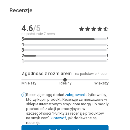
Recenzje
4.6
/5
na podstawie
7
ocen
5
6
4
0
3
0
2
1
1
0
Zgodność z rozmiarem
na podstawie 4 ocen
Mniejszy
Idealny
Większy
Recenzję mogą dodać
zalogowani
użytkownicy,
którzy kupili produkt. Recenzje zamieszczone w
sklepie internetowym smyk.com mogą lub mogły
pochodzić z akcji promocyjnych, w
szczególności "Punkty za recenzje produktów
na smyk.com".
Sprawdź
, jak dodawane są
recenzje.