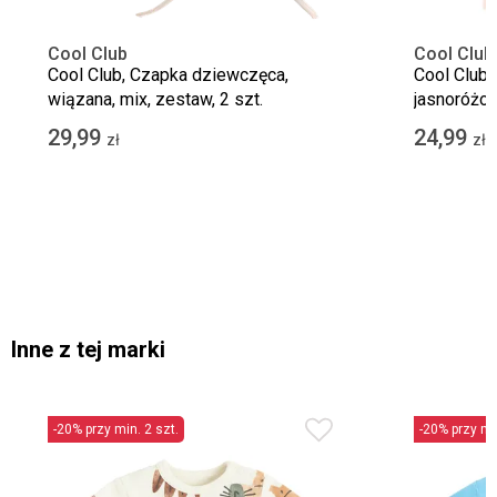
Cool Club
Cool Club
Cool Club, Czapka dziewczęca,
Cool Club,
wiązana, mix, zestaw, 2 szt.
jasnoróżowa
29,99
24,99
zł
zł
Inne z tej marki
-20% przy min. 2 szt.
-20% przy min