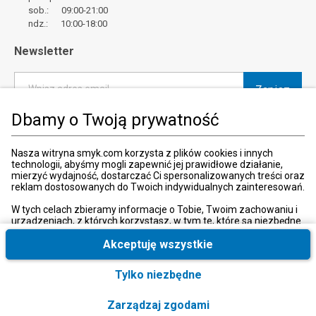
sob.: 09:00-21:00
ndz.: 10:00-18:00
Newsletter
Zapisz
Wpisz adres email
Dbamy o Twoją prywatność
*
Wyrażam zgodę na otrzymywanie od SMYK sp. z o.o. informacji o
produktach i usługach oraz promocjach i zniżkach oferowanych
przez SMYK sp. z o.o., za pośrednictwem środków komunikacji
Nasza witryna smyk.com korzysta z plików cookies i innych
elektronicznej (e-mail).
technologii, abyśmy mogli zapewnić jej prawidłowe działanie,
mierzyć wydajność, dostarczać Ci spersonalizowanych treści oraz
W każdej chwili możesz z łatwością cofnąć wyrażone zgody.
reklam dostosowanych do Twoich indywidualnych zainteresowań.
więcej
W tych celach zbieramy informacje o Tobie, Twoim zachowaniu i
urządzeniach, z których korzystasz, w tym te, które są niezbędne
do prawidłowego funkcjonowania strony internetowej smyk.com.
Te niezbędne pliki cookies możesz wyłączyć zmieniając
Akceptuję wszystkie
Kraj i język
:
Polska (Poland)
ustawienia przeglądarki, przy czym może to spowodować
nieprawidłowe funkcjonowanie naszej witryny.
Tylko niezbędne
Ponadto, wyłącznie w przypadku uzyskania Twojej zgody,
wykorzystujemy dodatkowe pliki cookies oraz konwersje
Zarządzaj zgodami
rozszerzone w celu uzyskiwania dostępu, analizowania i