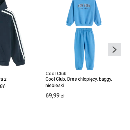
Cool Club
ca z
Cool Club, Dres chłopięcy, baggy,
gy,
niebieski
69,99
zł