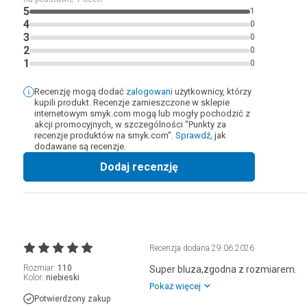
5
1
4
0
3
0
2
0
1
0
Recenzję mogą dodać
zalogowani
użytkownicy, którzy
kupili produkt. Recenzje zamieszczone w sklepie
internetowym smyk.com mogą lub mogły pochodzić z
akcji promocyjnych, w szczególności "Punkty za
recenzje produktów na smyk.com".
Sprawdź
, jak
dodawane są recenzje.
Dodaj recenzję
Recenzja dodana
29.06.2026
Rozmiar:
110
Super bluza,zgodna z rozmiarem.
Kolor:
niebieski
Pokaż więcej
Potwierdzony zakup