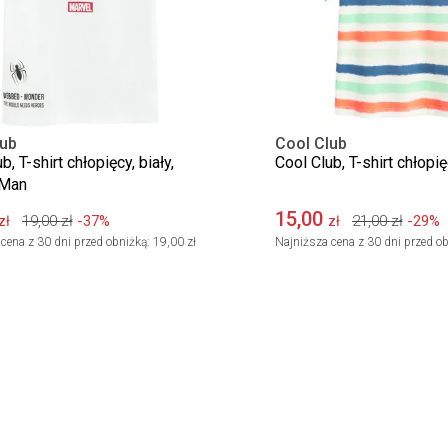
lub
Cool Club
b, T-shirt chłopięcy, biały,
Cool Club, T-shirt chłopię
-Man
15,00
19,00
zł
-37%
21,00
zł
-29%
zł
zł
cena z 30 dni przed obniżką:
19,00 zł
Najniższa cena z 30 dni przed ob