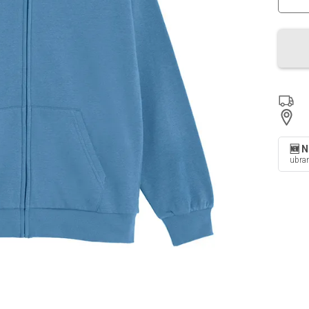
🆕 
ubran