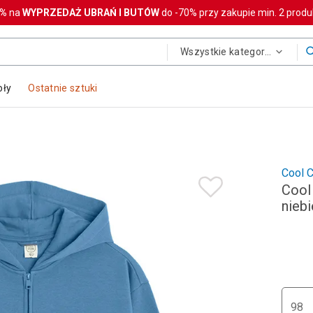
0%
na
WYPRZEDAŻ UBRAŃ I BUTÓW
do -70% przy zakupie min. 2 prod
Wszystkie kategorie
oły
Ostatnie sztuki
Cool C
Cool 
nieb
98