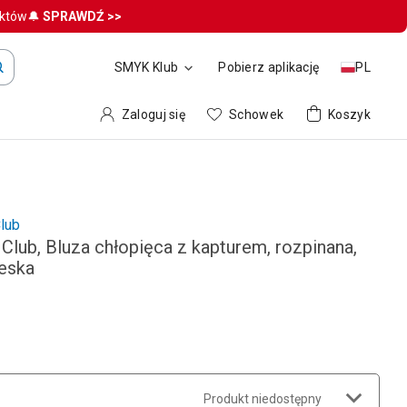
uktów🔔
SPRAWDŹ >>
SMYK Klub
Pobierz aplikację
PL
Zaloguj się
Schowek
Koszyk
lub
Club, Bluza chłopięca z kapturem, rozpinana,
ieska
Produkt niedostępny