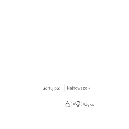
Najnowsze
Sortuj po:
Zgłoś
(
0
)
(
0
)