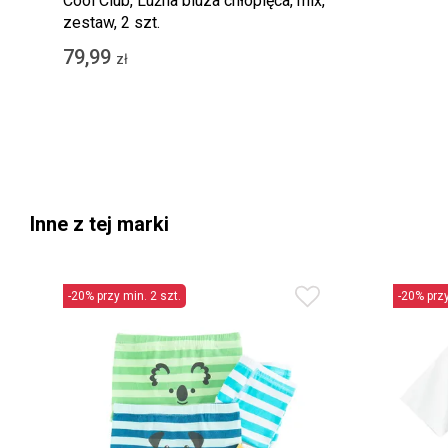
Cool Club, Luźna bluza chłopięca, mix,
zestaw, 2 szt.
79,99
zł
Inne z tej marki
-20% przy min. 2 szt.
-20% przy