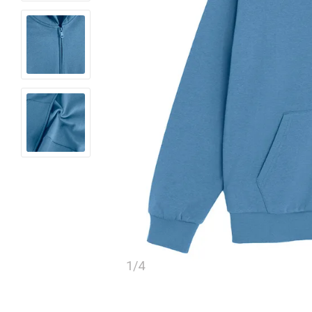
1
/
4