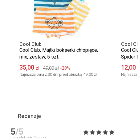
Cool Club
Cool C
Cool Club, Majtki bokserki chłopięce,
Cool Clu
mix, zestaw, 5 szt.
Spider
35,00
12,00
49,00
zł
-29%
zł
Najniższa cena z 30 dni przed obniżką:
49,00 zł
Najniższa 
Recenzje
5
/5
na podstawie
1
ocen