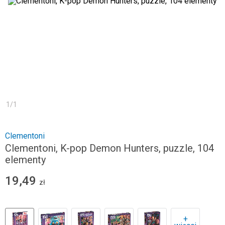
1
/
1
Clementoni
Clementoni, K-pop Demon Hunters, puzzle, 104
elementy
19,49
zł
+