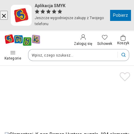
Aplikacja SMYK
Kraj i język
Pobierz
Jeszcze wygodniejsze zakupy z Twojego
telefonu
Wybierz kraj, aby przejść do zakupów
Polska (Poland)
Koszyk
Schowek
Zaloguj się
Kategorie
Twoje zamówienia dostarczymy na teren wybranego kraju.
Język
Polski
Po zmianie kraju część produktów może zostać usunięta z kosz
Zapisz