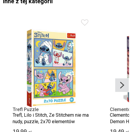
Inne z tej kategorii
Trefl Puzzle
Clemento
Trefl, Lilo i Stitch, Ze Stitchem nie ma
Clementoni
nudy, puzzle, 2x70 elementów
Demon Hun
elementy
19,99
19,49