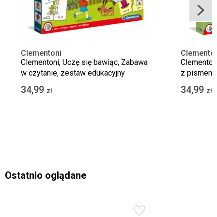
Clementoni
Clemento
Clementoni, Uczę się bawiąc, Zabawa
Clementoni
w czytanie, zestaw edukacyjny
z pismem, 
34,99
34,99
zł
zł
Ostatnio oglądane