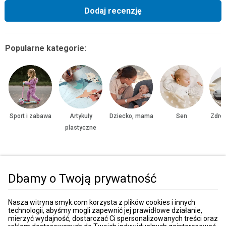
Dodaj recenzję
Popularne kategorie:
Sport i zabawa
Artykuły
Dziecko, mama
Sen
Zdrow
plastyczne
Strona główna
Zabawki, gry
Puzzle
Tradycyjne
Puzzle 101-500 ele
Dbamy o Twoją prywatność
Kategorie
Nasza witryna smyk.com korzysta z plików cookies i innych
technologii, abyśmy mogli zapewnić jej prawidłowe działanie,
mierzyć wydajność, dostarczać Ci spersonalizowanych treści oraz