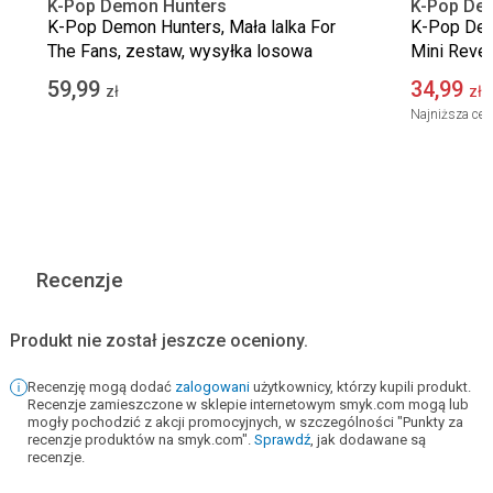
K-Pop Demon Hunters
K-Pop De
K-Pop Demon Hunters, Mała lalka For
K-Pop Dem
The Fans, zestaw, wysyłka losowa
Mini Revea
szt.
59,99
34,99
zł
zł
Najniższa cen
Recenzje
Produkt nie został jeszcze oceniony.
Recenzję mogą dodać
zalogowani
użytkownicy, którzy kupili produkt.
Recenzje zamieszczone w sklepie internetowym smyk.com mogą lub
mogły pochodzić z akcji promocyjnych, w szczególności "Punkty za
recenzje produktów na smyk.com".
Sprawdź
, jak dodawane są
recenzje.