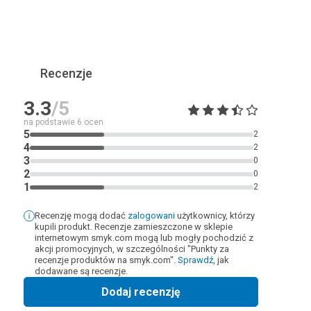
Recenzje
3.3
/5
na podstawie
6
ocen
5
2
4
2
3
0
2
0
1
2
Recenzję mogą dodać
zalogowani
użytkownicy, którzy
kupili produkt. Recenzje zamieszczone w sklepie
internetowym smyk.com mogą lub mogły pochodzić z
akcji promocyjnych, w szczególności "Punkty za
recenzje produktów na smyk.com".
Sprawdź
, jak
dodawane są recenzje.
Dodaj recenzję