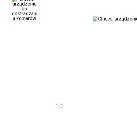
1
/
3