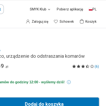
SMYK Klub
Pobierz aplikację
PL
Zaloguj się
Schowek
Koszyk
o
co, urządzenie do odstraszania komarów
49
(6)
zł
amów do godziny 12:00 -
wyślemy dziś!
Dodaj do koszyka