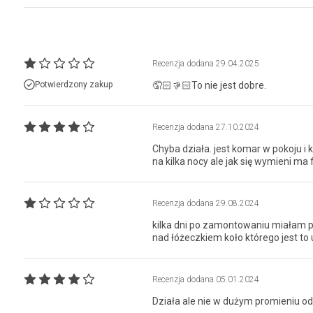
Recenzja dodana
29.04.2025
Potwierdzony zakup
🤦🏻👎🏻To nie jest dobre.
Recenzja dodana
27.10.2024
Chyba działa. jest komar w pokoju i k
na kilka nocy ale jak się wymieni ma
Recenzja dodana
29.08.2024
kilka dni po zamontowaniu miałam 
nad łóżeczkiem koło którego jest t
Recenzja dodana
05.01.2024
Działa ale nie w dużym promieniu od d