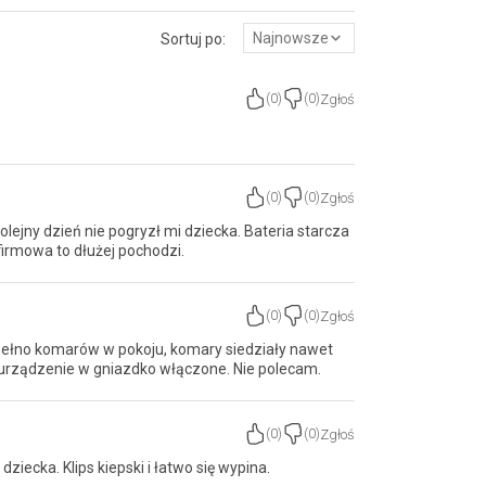
Najnowsze
Sortuj po:
Zgłoś
(
0
)
(
0
)
Zgłoś
(
0
)
(
0
)
olejny dzień nie pogryzł mi dziecka. Bateria starcza
 firmowa to dłużej pochodzi.
Zgłoś
(
0
)
(
0
)
pełno komarów w pokoju, komary siedziały nawet
o urządzenie w gniazdko włączone. Nie polecam.
Zgłoś
(
0
)
(
0
)
ziecka. Klips kiepski i łatwo się wypina.