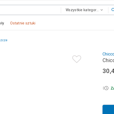
Wszystkie kategorie
oły
Ostatnie sztuki
szcze
Chicc
Chic
30,
Z