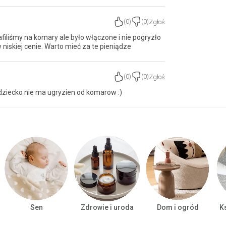
Zgłoś
(
0
)
(
0
)
rafiliśmy na komary ale było włączone i nie pogryzło
w niskiej cenie. Warto mieć za te pieniądze
Zgłoś
(
0
)
(
0
)
dziecko nie ma ugryzien od komarow :)
Sen
Zdrowie i uroda
Dom i ogród
Ks