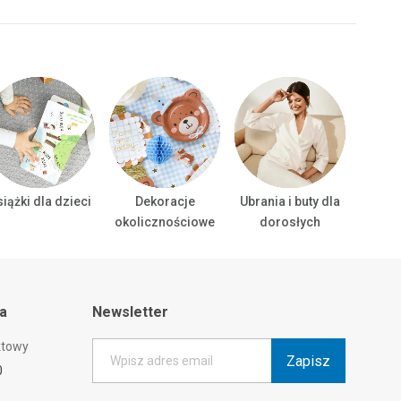
iążki dla dzieci
Dekoracje
Ubrania i buty dla
Ubrani
okolicznościowe
dorosłych
ta
Newsletter
ktowy
Zapisz
Wpisz adres email
0