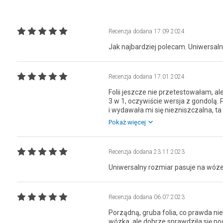
Recenzja dodana
17.09.2024
Jak najbardziej polecam. Uniwersal
Recenzja dodana
17.01.2024
Folii jeszcze nie przetestowałam, 
3 w 1, oczywiście wersja z gondolą.
i wydawała mi się niezniszczalna, ta
delikatniejsza, ale czas pokaże.
Pokaż więcej
Recenzja dodana
23.11.2023
Uniwersalny rozmiar pasuje na wó
Recenzja dodana
06.07.2023
Porządną, gruba folia, co prawda 
wózka, ale dobrze sprawdziła się p