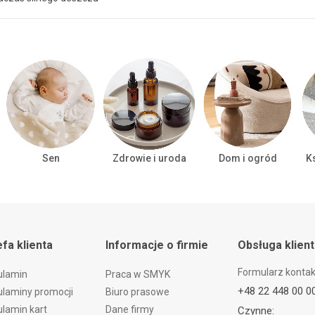
Sen
Zdrowie i uroda
Dom i ogród
Ks
efa klienta
Informacje o firmie
Obsługa klien
Formularz konta
ulamin
Praca w SMYK
+48 22 448 00 0
laminy promocji
Biuro prasowe
lamin kart
Dane firmy
Czynne: