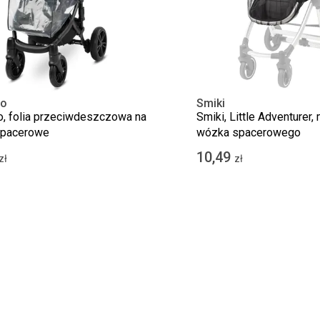
ro
Smiki
o, folia przeciwdeszczowa na
Smiki, Little Adventurer,
spacerowe
wózka spacerowego
10,49
zł
zł