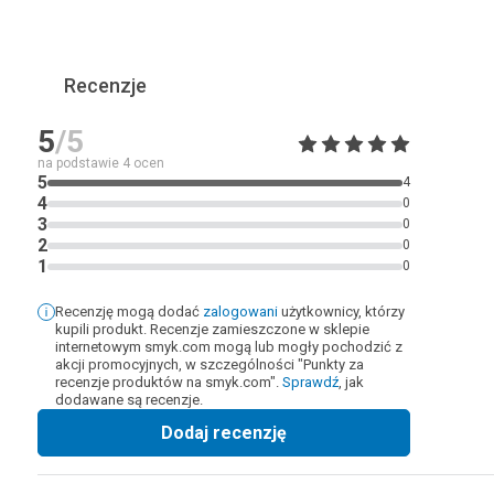
Recenzje
5
/5
na podstawie
4
ocen
5
4
4
0
3
0
2
0
1
0
Recenzję mogą dodać
zalogowani
użytkownicy, którzy
kupili produkt. Recenzje zamieszczone w sklepie
internetowym smyk.com mogą lub mogły pochodzić z
akcji promocyjnych, w szczególności "Punkty za
recenzje produktów na smyk.com".
Sprawdź
, jak
dodawane są recenzje.
Dodaj recenzję