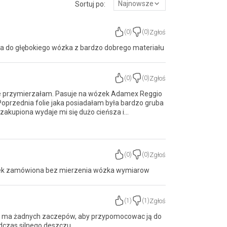
Najnowsze
Sortuj po:
Zgłoś
(
0
)
(
0
)
na do głębokiego wózka z bardzo dobrego materiału
Zgłoś
(
0
)
(
0
)
ale przymierzałam. Pasuje na wózek Adamex Reggio
 Poprzednia folie jaka posiadałam była bardzo gruba
 zakupiona wydaje mi się dużo cieńsza i
Zgłoś
(
0
)
(
0
)
zek zamówiona bez mierzenia wózka wymiarow
Zgłoś
(
1
)
(
1
)
nie ma żadnych zaczepów, aby przypomocowac ją do
odczas silnego deszczu