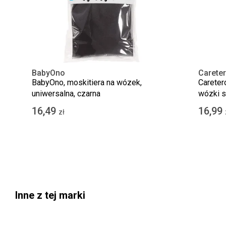
BabyOno
Carete
BabyOno, moskitiera na wózek,
Careter
uniwersalna, czarna
wózki 
16,49
16,99
zł
Inne z tej marki