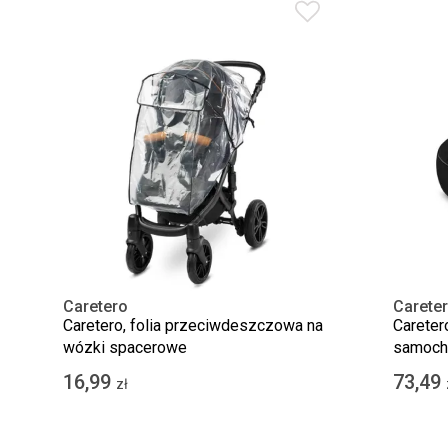
Caretero
Carete
Caretero, folia przeciwdeszczowa na
Careter
wózki spacerowe
samoch
16,99
73,49
zł