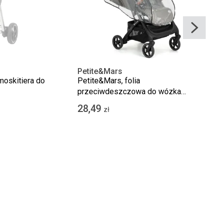
Petite&Mars
 moskitiera do
Petite&Mars, folia
przeciwdeszczowa do wózka
spacerowego
28,49
zł