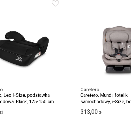
ro
Caretero
o, Leo I-Size, podstawka
Caretero, Mundi, fotelik
odowa, Black, 125-150 cm
samochodowy, i-Size, be
cm
313,00
zł
zł