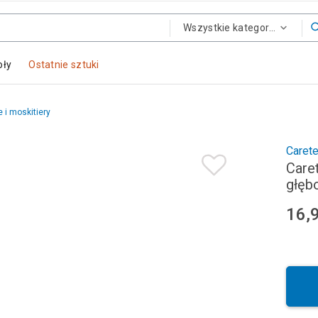
Wszystkie kategorie
oły
Ostatnie sztuki
e i moskitiery
Carete
Care
głęb
16,