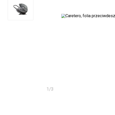
1
/
3