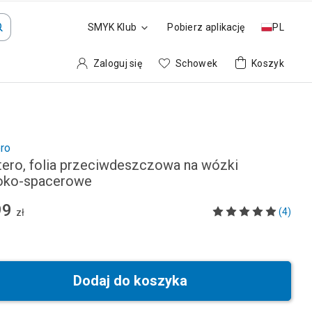
SMYK Klub
Pobierz aplikację
PL
Zaloguj się
Schowek
Koszyk
ro
tero, folia przeciwdeszczowa na wózki
oko-spacerowe
99
(4)
zł
Dodaj do koszyka