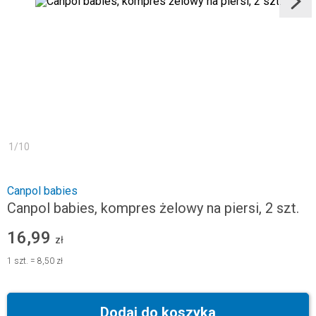
1
/
10
Canpol babies
Canpol babies, kompres żelowy na piersi, 2 szt.
16,99
zł
1
szt.
=
8,50 zł
Dodaj do koszyka