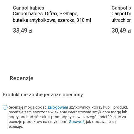
Canpol babies
Canpol ba
Canpol babies, Difrax, S-Shape,
Canpol bab
butelka antykolkowa, szeroka, 310 ml
ultrachłonn
140 szt.
33,49
30,49
zł
zł
Recenzje
Produkt nie został jeszcze oceniony.
Recenzję mogą dodać
zalogowani
użytkownicy, którzy kupili produkt.
Recenzje zamieszczone w sklepie internetowym smyk.com mogą lub
mogły pochodzić z akcji promocyjnych, w szczególności "Punkty za
recenzje produktów na smyk.com".
Sprawdź
, jak dodawane są
recenzje.