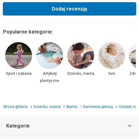
Dodaj recenzję
Popularne kategorie:
Sport i zabawa
Artykuły
Dziecko, mama
Sen
Zdrow
plastyczne
Strona główna
Dziecko, mama
Mama
Karmienie piersią
Osłonki na 
Kategorie