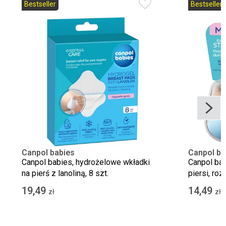
Bestseller
Bestseller
Canpol babies
Canpol ba
Canpol babies, hydrożelowe wkładki
Canpol bab
na pierś z lanoliną, 8 szt.
piersi, roz
19,49
14,49
zł
zł