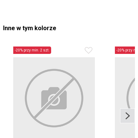
Inne w tym kolorze
-20% przy min. 2 szt.
-20% przy min