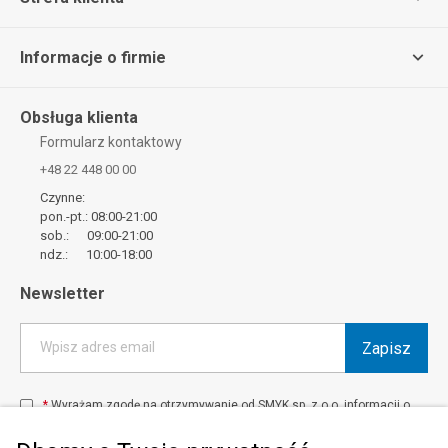
Informacje o firmie
Obsługa klienta
Formularz kontaktowy
+48 22 448 00 00
Czynne:
pon.-pt.: 08:00-21:00
sob.: 09:00-21:00
ndz.: 10:00-18:00
Newsletter
Zapisz
Wpisz adres email
*
Wyrażam zgodę na otrzymywanie od SMYK sp. z o.o. informacji o
produktach i usługach oraz promocjach i zniżkach oferowanych
przez SMYK sp. z o.o., za pośrednictwem środków komunikacji
elektronicznej (e-mail).