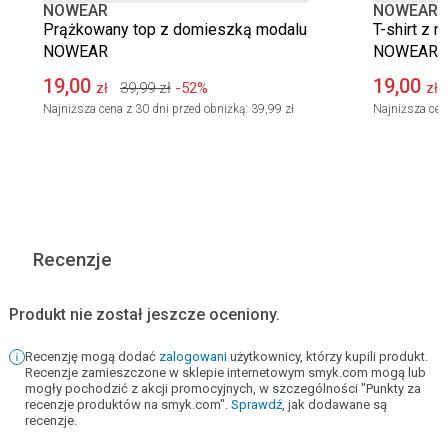
NOWEAR
NOWEAR
Prążkowany top z domieszką modalu
T-shirt z n
NOWEAR
NOWEAR
19,00
19,00
39,99
zł
-52%
zł
zł
Najniższa cena z 30 dni przed obniżką:
39,99 zł
Najniższa cen
Recenzje
Produkt nie został jeszcze oceniony.
Recenzję mogą dodać
zalogowani
użytkownicy, którzy kupili produkt.
Recenzje zamieszczone w sklepie internetowym smyk.com mogą lub
mogły pochodzić z akcji promocyjnych, w szczególności "Punkty za
recenzje produktów na smyk.com".
Sprawdź
, jak dodawane są
recenzje.