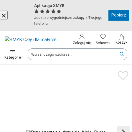
Aplikacja SMYK
Kraj i język
Pobierz
Jeszcze wygodniejsze zakupy z Twojego
telefonu
Wybierz kraj, aby przejść do zakupów
Polska (Poland)
Koszyk
Schowek
Zaloguj się
Kategorie
Twoje zamówienia dostarczymy na teren wybranego kraju.
Język
Polski
Po zmianie kraju część produktów może zostać usunięta z kosz
Zapisz