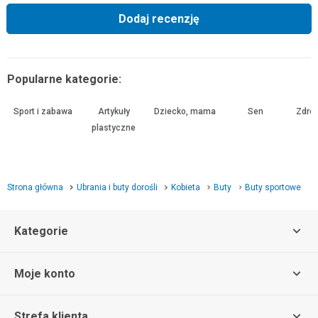
Dodaj recenzję
Popularne kategorie:
Sport i zabawa
Artykuły
Dziecko, mama
Sen
Zdrow
plastyczne
Strona główna
Ubrania i buty dorośli
Kobieta
Buty
Buty sportowe
Kategorie
Moje konto
Strefa klienta