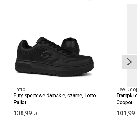
Lotto
Lee Coop
Buty sportowe damskie, czarne, Lotto
Trampki d
Paliot
Cooper
138,99
101,99
zł
z