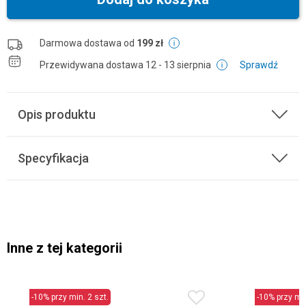
Darmowa dostawa od
199 zł
Przewidywana dostawa
12 - 13 sierpnia
Sprawdź
Opis produktu
Specyfikacja
Inne z tej kategorii
-10% przy min. 2 szt.
-10% przy min