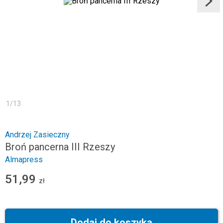
1
/
13
Andrzej Zasieczny
Broń pancerna III Rzeszy
Almapress
51,99
zł
Dodaj do koszyka