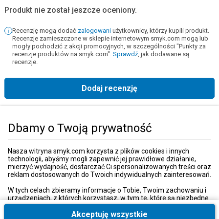
Produkt nie został jeszcze oceniony.
Recenzję mogą dodać
zalogowani
użytkownicy, którzy kupili produkt.
Recenzje zamieszczone w sklepie internetowym smyk.com mogą lub
mogły pochodzić z akcji promocyjnych, w szczególności "Punkty za
recenzje produktów na smyk.com".
Sprawdź
, jak dodawane są
recenzje.
Dodaj recenzję
Strona główna
Książki, muzyka, film
Książki
Książki dla dorosłych
N
Dbamy o Twoją prywatność
Kategorie
Nasza witryna smyk.com korzysta z plików cookies i innych
technologii, abyśmy mogli zapewnić jej prawidłowe działanie,
mierzyć wydajność, dostarczać Ci spersonalizowanych treści oraz
reklam dostosowanych do Twoich indywidualnych zainteresowań.
Moje konto
W tych celach zbieramy informacje o Tobie, Twoim zachowaniu i
urządzeniach, z których korzystasz, w tym te, które są niezbędne
do prawidłowego funkcjonowania strony internetowej smyk.com.
Strefa klienta
Te niezbędne pliki cookies możesz wyłączyć zmieniając
Akceptuję wszystkie