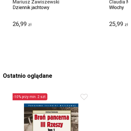
Mariusz Zawiszewski
Claudia M
Dziennik jachtowy
Włochy
26,99
25,99
zł
zł
Ostatnio oglądane
-10% przy min. 2 szt.