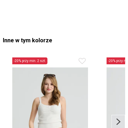
Inne w tym kolorze
-20% przy min. 2 szt.
-20% przy min