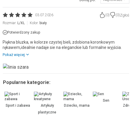
Zgłoś
03.07.2026
(
0
)
(
0
)
Rozmiar:
L/XL
Kolor:
biały
Potwierdzony zakup
Piękna bluzka, w kolorze czystej bieli, zdobiona koronkowym
rękawem,idealnie nadaje sie na eleganckie lub formalne wyjścia.
Pokaż więcej
Popularne kategorie:
Sen
Sport i zabawa
Artykuły
Dziecko, mama
Zdrow
plastyczne