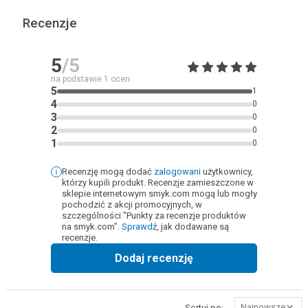
Recenzje
5
/5
na podstawie
1
ocen
5
1
4
0
3
0
2
0
1
0
Recenzję mogą dodać
zalogowani
użytkownicy,
którzy kupili produkt. Recenzje zamieszczone w
sklepie internetowym smyk.com mogą lub mogły
pochodzić z akcji promocyjnych, w
szczególności "Punkty za recenzje produktów
na smyk.com".
Sprawdź
, jak dodawane są
recenzje.
Dodaj recenzję
Najnowsze
Sortuj po: