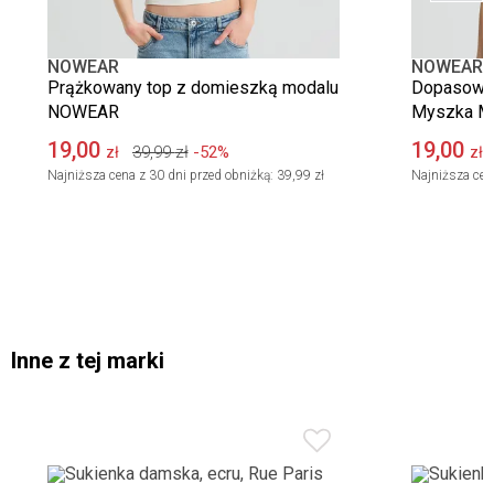
NOWEAR
NOWEAR
Prążkowany top z domieszką modalu
Dopasowany
NOWEAR
Myszka M
19,00
19,00
39,99
zł
-52%
zł
zł
Najniższa cena z 30 dni przed obniżką:
39,99 zł
Najniższa cen
Inne z tej marki