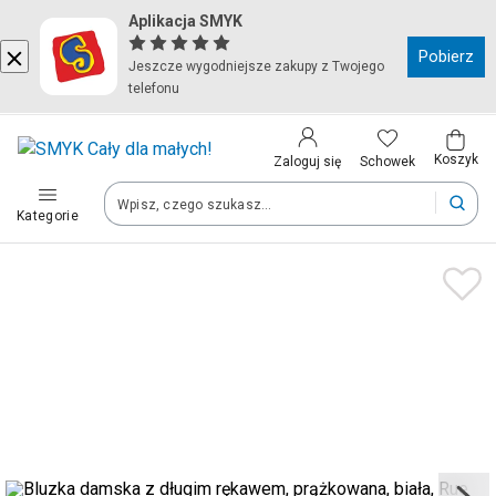
Aplikacja SMYK
Kraj i język
Pobierz
Jeszcze wygodniejsze zakupy z Twojego
telefonu
Wybierz kraj, aby przejść do zakupów
Polska (Poland)
Koszyk
Schowek
Zaloguj się
Kategorie
Twoje zamówienia dostarczymy na teren wybranego kraju.
Język
Polski
Po zmianie kraju część produktów może zostać usunięta z kosz
Zapisz