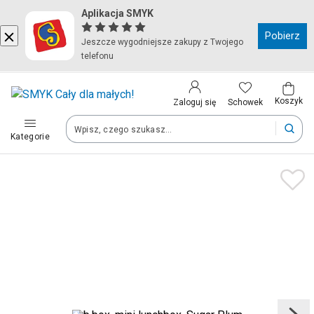
Aplikacja SMYK
Kraj i język
Pobierz
Jeszcze wygodniejsze zakupy z Twojego
telefonu
Wybierz kraj, aby przejść do zakupów
Polska (Poland)
Koszyk
Schowek
Zaloguj się
Kategorie
Twoje zamówienia dostarczymy na teren wybranego kraju.
Język
Polski
Po zmianie kraju część produktów może zostać usunięta z kosz
Zapisz