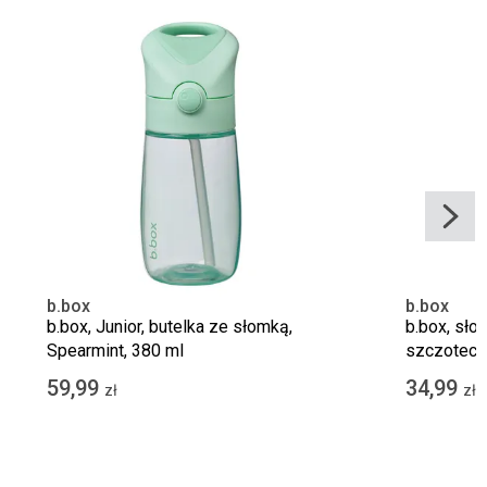
b.box
b.box
b.box, Junior, butelka ze słomką,
b.box, sło
Spearmint, 380 ml
szczoteczk
59,99
34,99
zł
zł