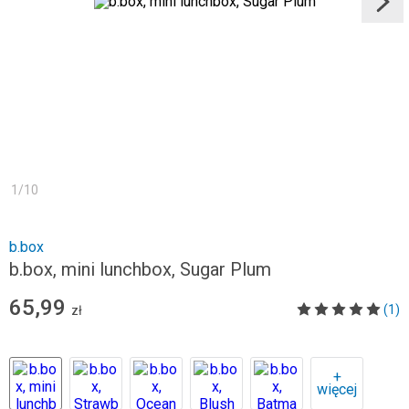
1
/
10
b.box
b.box, mini lunchbox, Sugar Plum
65,99
(1)
zł
+
więcej