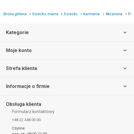
Strona główna
Dziecko, mama
Dziecko
Karmienie
Akcesoria
Poj
Kategorie
Moje konto
Strefa klienta
Informacje o firmie
Obsługa klienta
Formularz kontaktowy
+48 22 448 00 00
Czynne:
pon.-pt.: 08:00-21:00