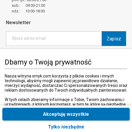
sob.: 09:00-21:00
ndz.: 10:00-18:00
Newsletter
Zapisz
Wpisz adres email
*
Wyrażam zgodę na otrzymywanie od SMYK sp. z o.o. informacji o
produktach i usługach oraz promocjach i zniżkach oferowanych
Dbamy o Twoją prywatność
przez SMYK sp. z o.o., za pośrednictwem środków komunikacji
elektronicznej (e-mail).
W każdej chwili możesz z łatwością cofnąć wyrażone zgody.
Nasza witryna smyk.com korzysta z plików cookies i innych
więcej
technologii, abyśmy mogli zapewnić jej prawidłowe działanie,
mierzyć wydajność, dostarczać Ci spersonalizowanych treści oraz
reklam dostosowanych do Twoich indywidualnych zainteresowań.
W tych celach zbieramy informacje o Tobie, Twoim zachowaniu i
urządzeniach, z których korzystasz, w tym te, które są niezbędne
Kraj i język
:
Polska (Poland)
do prawidłowego funkcjonowania strony internetowej smyk.com.
Te niezbędne pliki cookies możesz wyłączyć zmieniając
Akceptuję wszystkie
ustawienia przeglądarki, przy czym może to spowodować
nieprawidłowe funkcjonowanie naszej witryny.
Tylko niezbędne