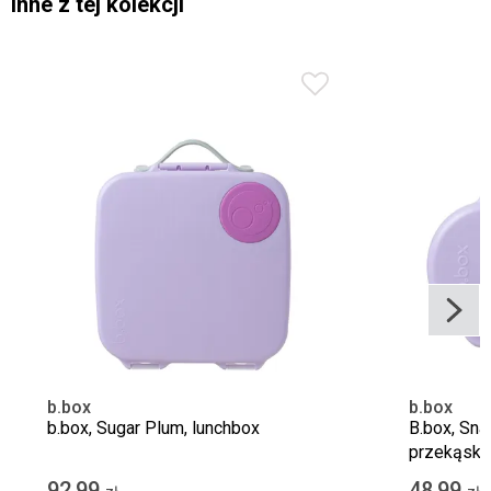
Inne z tej kolekcji
b.box
b.box
b.box, Sugar Plum, lunchbox
B.box, Sna
przekąski,
92,99
48,99