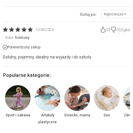
Najnowsze
Sortuj po:
Zgłoś
10.06.2026
(
0
)
(
0
)
Kolor:
fioletowy
Potwierdzony zakup
Solidny, pojemny, idealny na wyjazdy i do szkoły.
Popularne kategorie:
Sport i zabawa
Artykuły
Dziecko, mama
Sen
Zdrow
plastyczne