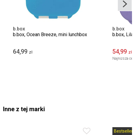
b.box
b.box
b.box, Ocean Breeze, mini lunchbox
b.box, Lil
64,99
54,99
zł
zł
Najniższa cen
Inne z tej marki
Bestseller