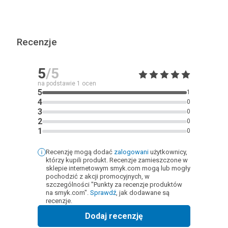
Recenzje
5
/5
na podstawie
1
ocen
5
1
4
0
3
0
2
0
1
0
Recenzję mogą dodać
zalogowani
użytkownicy,
którzy kupili produkt. Recenzje zamieszczone w
sklepie internetowym smyk.com mogą lub mogły
pochodzić z akcji promocyjnych, w
szczególności "Punkty za recenzje produktów
na smyk.com".
Sprawdź
, jak dodawane są
recenzje.
Dodaj recenzję