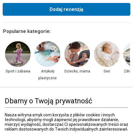
Dodaj recenzję
Popularne kategorie:
Sport i zabawa
Artykuły
Dziecko, mama
Sen
Zdrow
plastyczne
Dbamy o Twoją prywatność
Strona główna
Zabawki, gry
Lalki i akcesoria
Lalki celebrytki
Nasza witryna smyk.com korzysta z plików cookies i innych
technologii, abyśmy mogli zapewnić jej prawidłowe działanie,
Kategorie
mierzyć wydajność, dostarczać Ci spersonalizowanych treści oraz
reklam dostosowanych do Twoich indywidualnych zainteresowań.