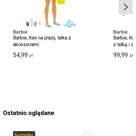
Barbie
Barbie
Barbie, Ken na plaży, lalka z
Barbie, Ka
akcesoriami
z lalką i
54,99
99,99
zł
zł
Ostatnio oglądane
Bestseller