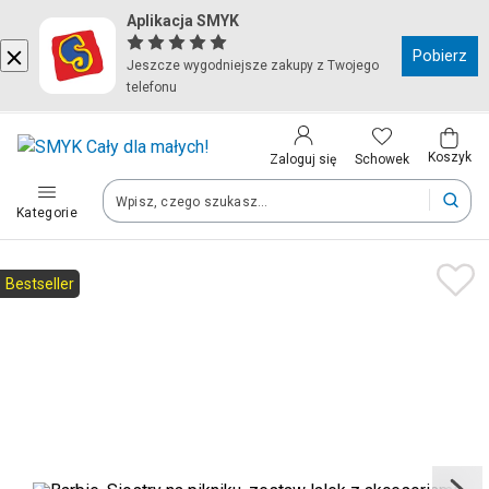
Aplikacja SMYK
Kraj i język
Pobierz
Jeszcze wygodniejsze zakupy z Twojego
telefonu
Wybierz kraj, aby przejść do zakupów
Polska (Poland)
Koszyk
Schowek
Zaloguj się
Kategorie
Twoje zamówienia dostarczymy na teren wybranego kraju.
Język
Bestseller
Polski
Po zmianie kraju część produktów może zostać usunięta z kosz
Zapisz