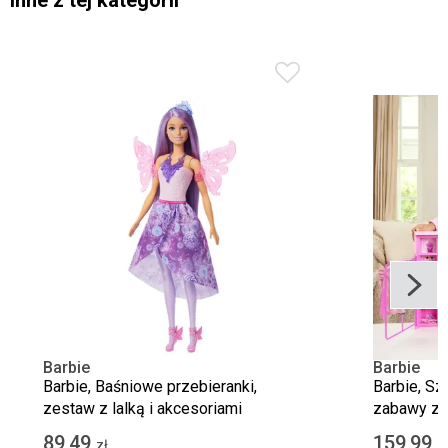
Inne z tej kategorii
Barbie
Barbie
Barbie, Baśniowe przebieranki,
Barbie, Sz
zestaw z lalką i akcesoriami
zabawy z l
89,49
159,99
zł
z