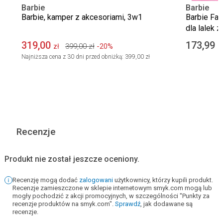
Barbie
Barbie
Barbie, kamper z akcesoriami, 3w1
Barbie Fas
dla lalek 
lalek
319,00
173,99
399,00
zł
-20%
zł
z
Najniższa cena z 30 dni przed obniżką:
399,00 zł
Recenzje
Produkt nie został jeszcze oceniony.
Recenzję mogą dodać
zalogowani
użytkownicy, którzy kupili produkt.
Recenzje zamieszczone w sklepie internetowym smyk.com mogą lub
mogły pochodzić z akcji promocyjnych, w szczególności "Punkty za
recenzje produktów na smyk.com".
Sprawdź
, jak dodawane są
recenzje.