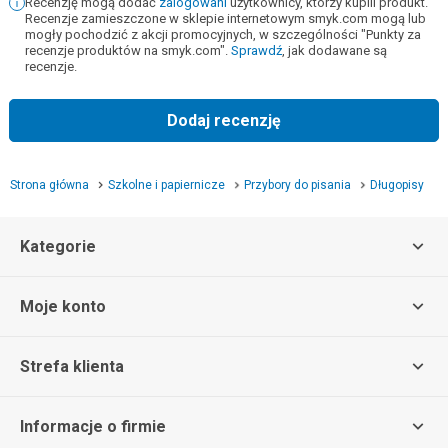
Recenzję mogą dodać
zalogowani
użytkownicy, którzy kupili produkt.
Recenzje zamieszczone w sklepie internetowym smyk.com mogą lub
mogły pochodzić z akcji promocyjnych, w szczególności "Punkty za
recenzje produktów na smyk.com".
Sprawdź
, jak dodawane są
recenzje.
Dodaj recenzję
Strona główna
Szkolne i papiernicze
Przybory do pisania
Długopisy
Kategorie
Moje konto
Strefa klienta
Informacje o firmie