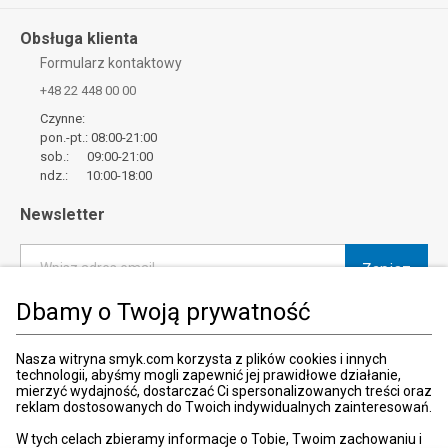
Obsługa klienta
Formularz kontaktowy
+48 22 448 00 00
Czynne:
pon.-pt.: 08:00-21:00
sob.: 09:00-21:00
ndz.: 10:00-18:00
Newsletter
Zapisz
Wpisz adres email
Dbamy o Twoją prywatność
*
Wyrażam zgodę na otrzymywanie od SMYK sp. z o.o. informacji o
produktach i usługach oraz promocjach i zniżkach oferowanych
przez SMYK sp. z o.o., za pośrednictwem środków komunikacji
Nasza witryna smyk.com korzysta z plików cookies i innych
elektronicznej (e-mail).
technologii, abyśmy mogli zapewnić jej prawidłowe działanie,
mierzyć wydajność, dostarczać Ci spersonalizowanych treści oraz
W każdej chwili możesz z łatwością cofnąć wyrażone zgody.
reklam dostosowanych do Twoich indywidualnych zainteresowań.
więcej
W tych celach zbieramy informacje o Tobie, Twoim zachowaniu i