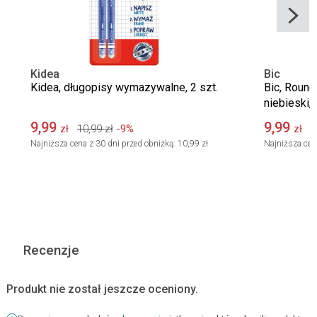
Kidea
Bic
Kidea, długopisy wymazywalne, 2 szt.
Bic, Round 
niebieski, 
9,99
9,99
10,99
zł
-9%
1
zł
zł
Najniższa cena z 30 dni przed obniżką:
10,99 zł
Najniższa cen
Recenzje
Produkt nie został jeszcze oceniony.