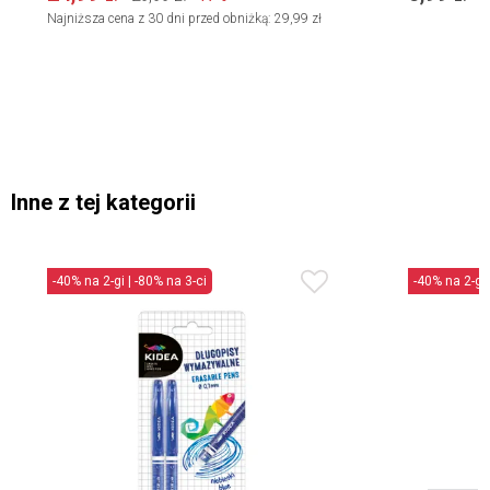
Najniższa cena z 30 dni przed obniżką:
29,99 zł
Inne z tej kategorii
-40% na 2-gi | -80% na 3-ci
-40% na 2-gi 