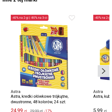
-40% na 2-gi | -80% na 3-ci
-40% na 2-gi 
Astra
Astra
Astra, kredki ołówkowe trójkątne,
Astra, kub
dwustronne, 48 kolorów, 24 szt.
24,99
5,99
29,99
zł
-17%
zł
zł