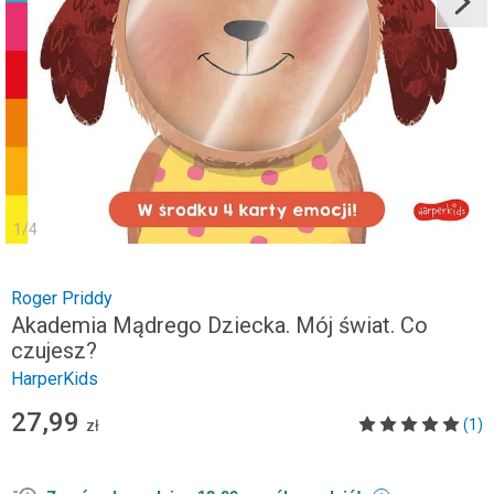
1
/
4
Roger Priddy
Akademia Mądrego Dziecka. Mój świat. Co
czujesz?
HarperKids
27,99
(1)
zł