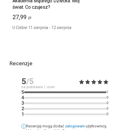
Akademia Mądrego Dziecka. Mój
świat. Co czujesz?
27,99
zł
U Ciebie 11 sierpnia - 12 sierpnia
Recenzje
5
/5
na podstawie
1
ocen
5
1
4
0
3
0
2
0
1
0
Recenzję mogą dodać
zalogowani
użytkownicy,