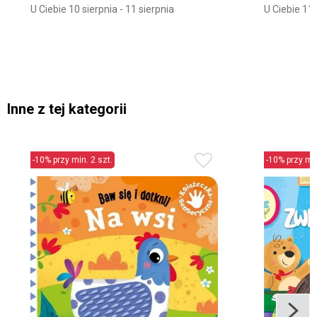
U Ciebie 10 sierpnia - 11 sierpnia
U Ciebie 11 
Inne z tej kategorii
-10% przy min. 2 szt.
-10% przy min