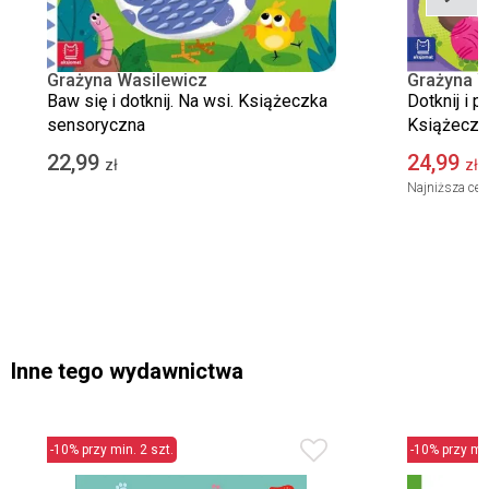
Grażyna Wasilewicz
Grażyna W
Baw się i dotknij. Na wsi. Książeczka
Dotknij i 
sensoryczna
Książeczk
22,99
24,99
zł
zł
Najniższa cen
Inne tego wydawnictwa
-10% przy min. 2 szt.
-10% przy min