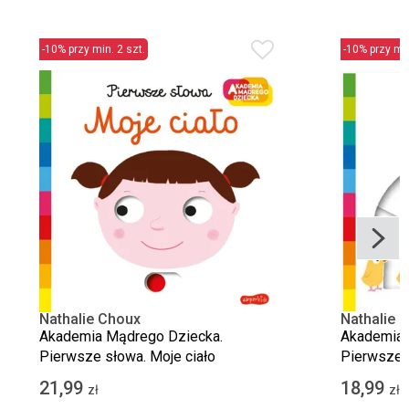
-10% przy min. 2 szt.
-10% przy min
Nathalie Choux
Nathalie 
Akademia Mądrego Dziecka.
Akademia 
Pierwsze słowa. Moje ciało
Pierwsze 
21,99
18,99
zł
zł