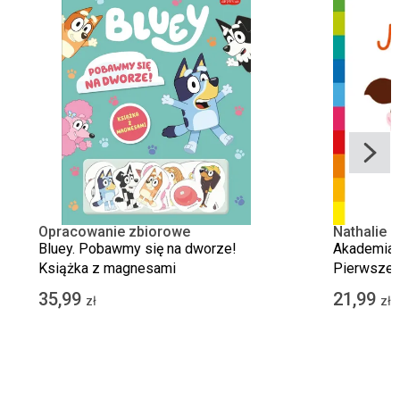
Opracowanie zbiorowe
Nathalie 
Bluey. Pobawmy się na dworze!
Akademia 
Książka z magnesami
Pierwsze s
35,99
21,99
zł
zł