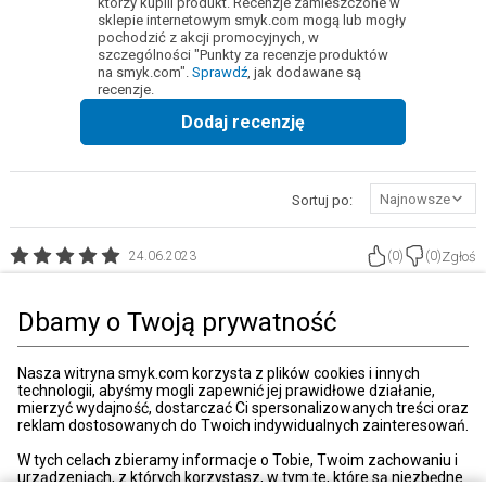
którzy kupili produkt. Recenzje zamieszczone w
sklepie internetowym smyk.com mogą lub mogły
pochodzić z akcji promocyjnych, w
szczególności "Punkty za recenzje produktów
na smyk.com".
Sprawdź
, jak dodawane są
recenzje.
Dodaj recenzję
Najnowsze
Sortuj po:
Zgłoś
24.06.2023
(
0
)
(
0
)
U nas 5latek bardziej zainteresowany niż młodsze dzieci. Fajna
propozycja by uczyć dzieci nazywać emocje
Dbamy o Twoją prywatność
Strona główna
Książki, muzyka, film
Książki
Pierwsza książeczka
Nasza witryna smyk.com korzysta z plików cookies i innych
technologii, abyśmy mogli zapewnić jej prawidłowe działanie,
mierzyć wydajność, dostarczać Ci spersonalizowanych treści oraz
reklam dostosowanych do Twoich indywidualnych zainteresowań.
Kategorie
W tych celach zbieramy informacje o Tobie, Twoim zachowaniu i
urządzeniach, z których korzystasz, w tym te, które są niezbędne