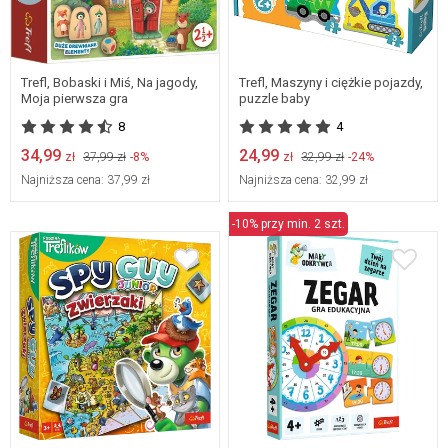
Trefl, Bobaski i Miś, Na jagody,
Trefl, Maszyny i ciężkie pojazdy,
Moja pierwsza gra
puzzle baby
8
4
34,99
24,99
zł
37,99 zł
-8%
zł
32,99 zł
-24%
Najniższa cena:
37,99 zł
Najniższa cena:
32,99 zł
-10% przy min. 2 szt.