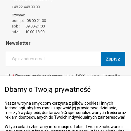
+48 22 448 00 00
Czynne:
pon.-pt.: 08:00-21:00
sob.: 09:00-21:00
ndz.: 10:00-18:00
Newsletter
Zapisz
Wpisz adres email
*
Wyrażam zgodę na otrzymywanie od SMYK sp. z o.o. informacji o
produktach i usługach oraz promocjach i zniżkach oferowanych
przez SMYK sp. z o.o., za pośrednictwem środków komunikacji
Dbamy o Twoją prywatność
elektronicznej (e-mail).
W każdej chwili możesz z łatwością cofnąć wyrażone zgody.
więcej
Nasza witryna smyk.com korzysta z plików cookies i innych
technologii, abyśmy mogli zapewnić jej prawidłowe działanie,
mierzyć wydajność, dostarczać Ci spersonalizowanych treści oraz
reklam dostosowanych do Twoich indywidualnych zainteresowań.
Kraj i język
:
Polska (Poland)
W tych celach zbieramy informacje o Tobie, Twoim zachowaniu i