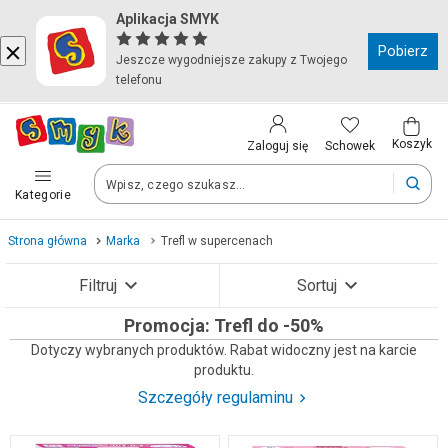
Aplikacja SMYK
Kraj i język
Pobierz
Jeszcze wygodniejsze zakupy z Twojego
telefonu
Wybierz kraj, aby przejść do zakupów
Polska (Poland)
Koszyk
Schowek
Zaloguj się
Kategorie
Twoje zamówienia dostarczymy na teren wybranego kraju.
Strona główna
Marka
Trefl w supercenach
Język
Filtruj
Sortuj
Polski
Promocja: Trefl do -50%
Zobacz wyniki (100)
Dotyczy wybranych produktów. Rabat widoczny jest na karcie
produktu.
Po zmianie kraju część produktów może zostać usunięta z kosz
Szczegóły regulaminu
Zapisz