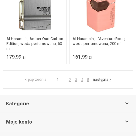
Al Haramain, Amber Oud Carbon
Al Haramain, L`Aventure Rose,
Edition, woda perfumowana, 60
woda perfumowana, 200 ml
ml
179,99
161,99
zł
zł
< poprzednia
następna >
1
2
3
4
5
Kategorie
Moje konto