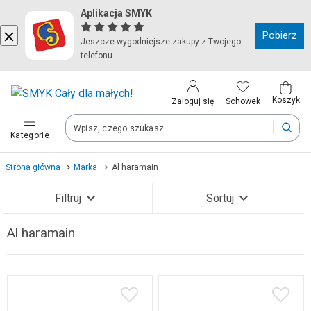
Aplikacja SMYK
Kraj i język
Pobierz
Jeszcze wygodniejsze zakupy z Twojego
telefonu
Wybierz kraj, aby przejść do zakupów
Polska (Poland)
Koszyk
Schowek
Zaloguj się
Kategorie
Twoje zamówienia dostarczymy na teren wybranego kraju.
Strona główna
Marka
Al haramain
Język
Filtruj
Sortuj
Polski
Al haramain
Zobacz wyniki (157)
Po zmianie kraju część produktów może zostać usunięta z kosz
Zapisz