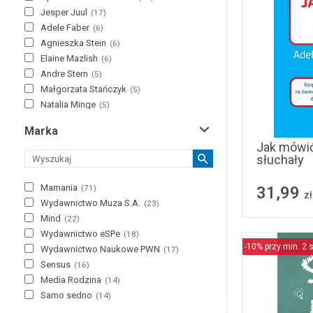
Jesper Juul
(
17
)
Adele Faber
(
6
)
Agnieszka Stein
(
6
)
Elaine Mazlish
(
6
)
Andre Stern
(
5
)
Małgorzata Stańczyk
(
5
)
Natalia Minge
(
5
)
Gary Chapman
(
4
)
Marka
Heidi Murkoff
(
4
)
Jak mówić
Kevin Leman
(
4
)
słuchały
Maria Montessori
(
4
)
Tina Payne Bryson
(
4
)
Mamania
31,99
(
71
)
zł
Agata Komorowska
(
3
)
Wydawnictwo Muza S.A.
(
23
)
Agnieszka Kozak
(
3
)
Mind
(
22
)
Carla Naumburg
(
3
)
Wydawnictwo eSPe
(
18
)
Daniel J. Siegel
(
3
)
-10% przy min. 2 s
Wydawnictwo Naukowe PWN
(
17
)
Danielle Graf
(
3
)
Sensus
(
16
)
Izabela Jastrzębska
(
3
)
Media Rodzina
(
14
)
Joanna Berendt
(
3
)
Samo sedno
(
14
)
Joanna Szulc
(
3
)
GWP Gdańskie Wydawnictwo