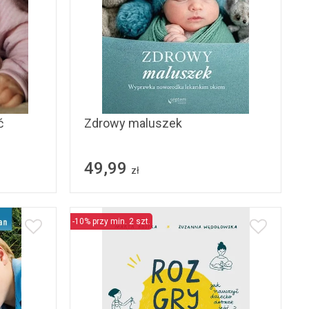
ć
Zdrowy maluszek
49,99
zł
-10% przy min. 2 szt.