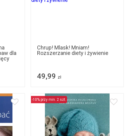
na
Chrup! Mlask! Mniam!
baw dla
Rozszerzanie diety i żywienie
ięcy
49,99
zł
-10% przy min. 2 szt.