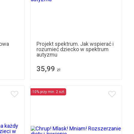
rowa
Projekt spektrum. Jak wspierać i
rozumieć dziecko w spektrum
autyzmu
35,99
zł
-10% przy min. 2 szt.