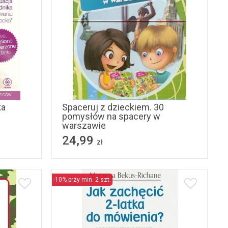
ka
Spaceruj z dzieckiem. 30
pomysłów na spacery w
warszawie
24,99
zł
-10% przy min. 2 szt.