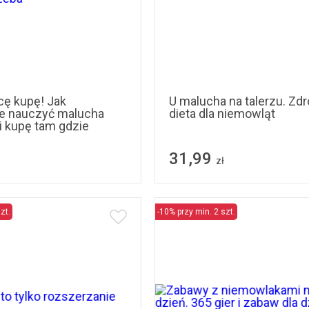
ę kupę! Jak
U malucha na talerzu. Zd
e nauczyć malucha
dieta dla niemowląt
 i kupę tam gdzie
31,99
zł
zt.
-10% przy min. 2 szt.