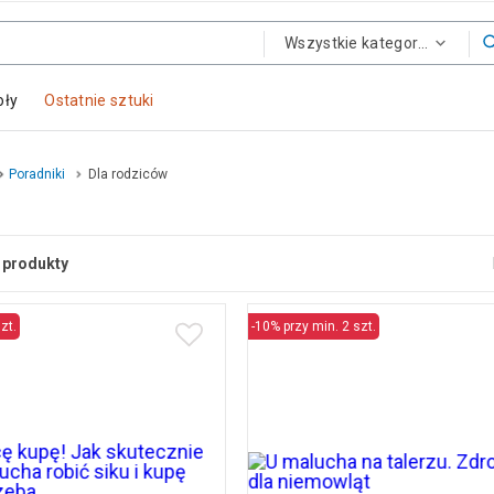
Wszystkie kategorie
oły
Ostatnie sztuki
Poradniki
Dla rodziców
produkty
zt.
-10% przy min. 2 szt.