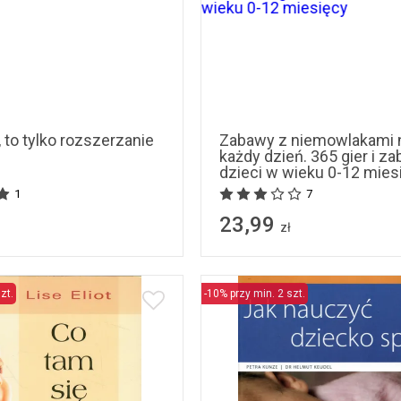
 to tylko rozszerzanie
Zabawy z niemowlakami 
każdy dzień. 365 gier i za
dzieci w wieku 0-12 mies
1
7
23,99
zł
zt.
-10% przy min. 2 szt.