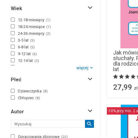
Wiek
12-18 miesięcy
(
1
)
18-24 miesiące
(
1
)
24-36 miesięcy
(
2
)
3-5 lat
(
5
)
6-8 lat
(
5
)
Jak mówić
9-12 lat
(
6
)
słuchały. 
12-14 lat
(
2
)
dla rodzi
+15 lat
więcej
(
32
)
lat
+18 lat
(
593
)
Płeć
27,99
zł
Dziewczynka
(
8
)
Chłopiec
(
8
)
-10% przy min. 2 s
Autor
Opracowanie zbiorowe
(
25
)