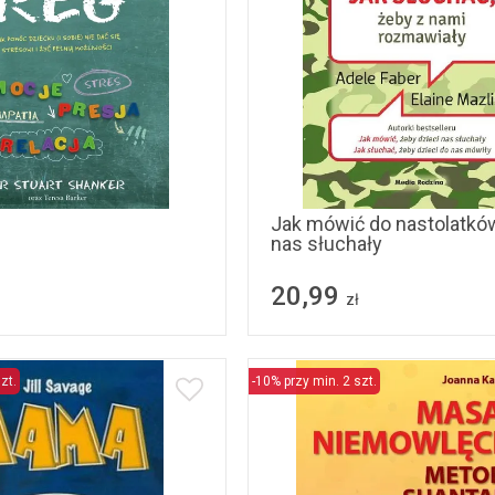
Jak mówić do nastolatków
nas słuchały
20,99
zł
zt.
-10% przy min. 2 szt.