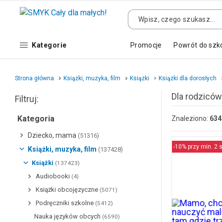
Kategorie
Promocje
Powrót do szk
Strona główna
Książki, muzyka, film
Książki
Książki dla dorosłych
Dla rodziców
Filtruj:
Kategoria
Znaleziono:
634
Dziecko, mama
(51316)
-10% przy min. 2 s
Książki, muzyka, film
(137428)
Książki
(137423)
Audiobooki
(4)
Książki obcojęzyczne
(5071)
Podręczniki szkolne
(5412)
Nauka języków obcych
(6590)