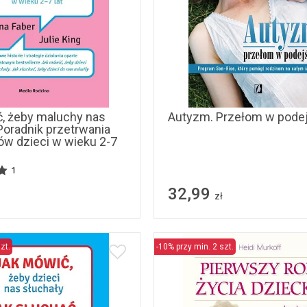
, żeby maluchy nas
Autyzm. Przełom w podej
Poradnik przetrwania
ców dzieci w wieku 2-7
1
32,99
zł
zt.
-10% przy min. 2 szt.