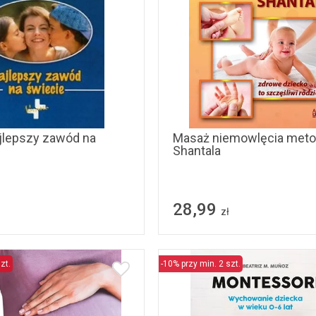
jlepszy zawód na
Masaż niemowlęcia met
Shantala
28,99
zł
zt.
-10% przy min. 2 szt.