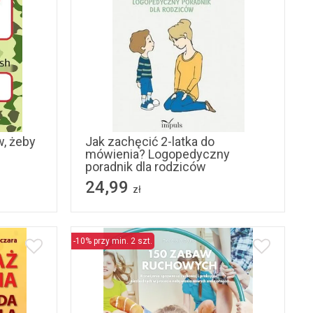
, żeby
Jak zachęcić 2-latka do
mówienia? Logopedyczny
poradnik dla rodziców
24,99
zł
-10% przy min. 2 szt.