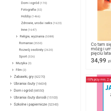
Dom i ogród
(170)
Fotografia
(32)
Hobby
(1466)
Zdrowie, uroda i seks
(1623)
Inne
(1647)
Religie, wyznania
(5088)
Romanse
(3550)
Co tam się
mózg i um
Rozwój osobisty
(2620)
pięciu lat
Sport
(326)
34,99
zł
Muzyka
(3)
Film
(2)
Zabawki, gry
(62270)
-10% przy min. 2 s
Ubrania i buty
(16634)
Dom i ogród
(68550)
Ubrania i buty dorośli
(15103)
Szkolne i papiernicze
(52343)