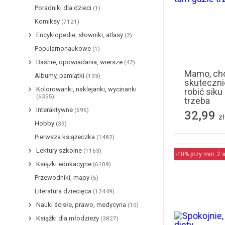
Poradniki dla dzieci
(1)
Komiksy
(7121)
Encyklopedie, słowniki, atlasy
(2)
Popularnonaukowe
(1)
Baśnie, opowiadania, wiersze
(42)
Mamo, chc
Albumy, pamiątki
(193)
skuteczni
Kolorowanki, naklejanki, wycinanki
robić siku
(6355)
trzeba
Interaktywne
(696)
32,99
zł
Hobby
(39)
Pierwsza książeczka
(1482)
Lektury szkolne
(1163)
-10% przy min. 2 s
Książki edukacyjne
(6109)
Przewodniki, mapy
(5)
Literatura dziecięca
(12449)
Nauki ścisłe, prawo, medycyna
(10)
Książki dla młodzieży
(3827)