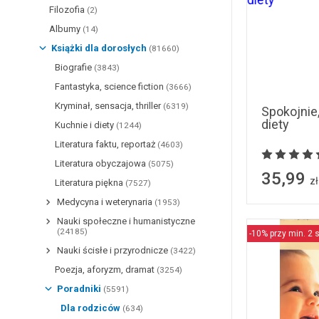
Filozofia
(2)
Albumy
(14)
Książki dla dorosłych
(81660)
Biografie
(3843)
Fantastyka, science fiction
(3666)
Kryminał, sensacja, thriller
(6319)
Spokojnie,
diety
Kuchnie i diety
(1244)
Literatura faktu, reportaż
(4603)
Literatura obyczajowa
(5075)
35,99
zł
Literatura piękna
(7527)
Medycyna i weterynaria
(1953)
Nauki społeczne i humanistyczne
(24185)
-10% przy min. 2 s
Nauki ścisłe i przyrodnicze
(3422)
Poezja, aforyzm, dramat
(3254)
Poradniki
(5591)
Dla rodziców
(634)