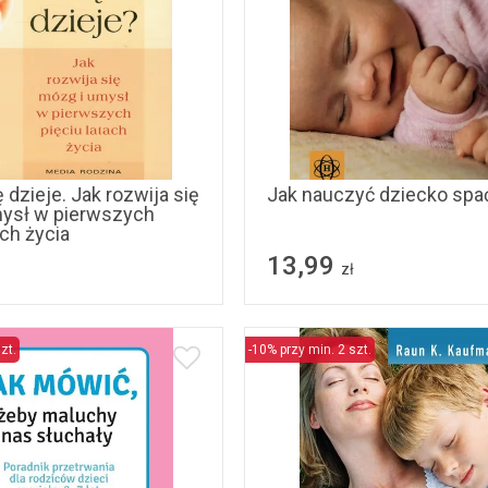
 dzieje. Jak rozwija się
Jak nauczyć dziecko spa
ysł w pierwszych
ach życia
13,99
zł
zt.
-10% przy min. 2 szt.