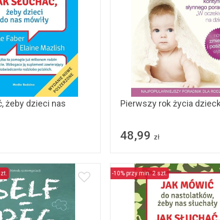
, żeby dzieci nas
Pierwszy rok życia dziec
48,99
zł
zt.
-10% przy min. 2 szt.