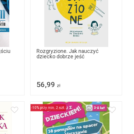
ściu
Rozgryzione. Jak nauczyć
dziecko dobrze jeść
56,99
zł
-10% przy min. 2 szt.