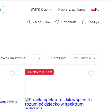
SMYK Klub
Pobierz aplikację
PL
Zaloguj się
Schowek
Koszyk
Pokaż na stronie:
36
Sortuj po:
Popularność
-10% przy min. 2 szt.