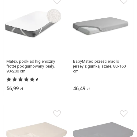
Matex, podkład higieniczny
BabyMatex, prześcieradło
frotte podgumowany, biały,
jersey z gumką, szare, 80x160
90x200 cm
cm
6
56,99
46,49
zł
zł