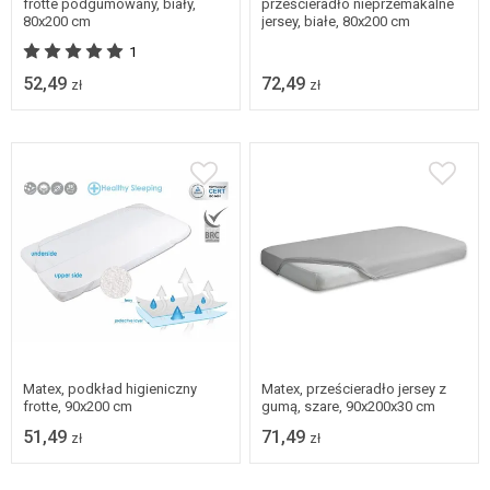
frotte podgumowany, biały,
prześcieradło nieprzemakalne
80x200 cm
jersey, białe, 80x200 cm
1
52,49
72,49
zł
zł
Matex, podkład higieniczny
Matex, prześcieradło jersey z
frotte, 90x200 cm
gumą, szare, 90x200x30 cm
51,49
71,49
zł
zł