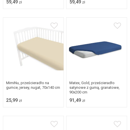
59,49
59,49
zł
zł
MimiNu, prześcieradło na
Matex, Gold, prześcieradło
gumce, jersey, nugat, 70x140 cm
satynowe z gumą, granatowe,
90x200 cm
25,99
91,49
zł
zł