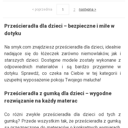
< poprzednia
następna >
1
2
Prześ
cieradła dla dzieci – bezpieczne i miłe w
dotyku
Na smyk.com znajdziesz prześcieradła dla dzieci, idealnie
nadające się do łóżeczek zarówno niemowlaków, jak i
starszych dzieci. Dostępne modele zostały wykonane z
odpowiednich materiałów i są bardzo przyjemne w
dotyku. Sprawdź, co czeka na Ciebie w tej kategorii i
uzupełnij wyposażenie pokoju Twojego malucha!
Prześ
cierad
ła z gumką dla dzieci – wygodne
rozwiązanie na każdy materac
Co różni zwykłe prześcieradła dla dzieci od tych z
gumką? Przede wszystkim tak, że prześcieradła z gumką
są przeznaczone do materaców o konkretnych wymiarach.