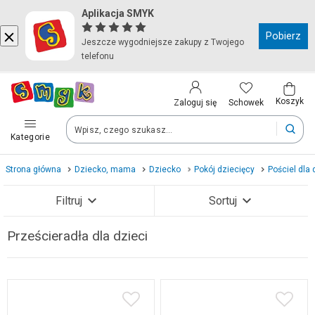
Aplikacja SMYK
Kraj i język
Pobierz
Jeszcze wygodniejsze zakupy z Twojego
telefonu
Wybierz kraj, aby przejść do zakupów
Polska (Poland)
Koszyk
Schowek
Zaloguj się
Kategorie
Twoje zamówienia dostarczymy na teren wybranego kraju.
Strona główna
Dziecko, mama
Dziecko
Pokój dziecięcy
Pościel dla 
Język
Filtruj
Sortuj
Polski
Prześcieradła dla dzieci
Zobacz wyniki (51)
Po zmianie kraju część produktów może zostać usunięta z kosz
Zapisz