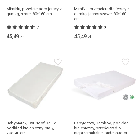
MimiNu, prześcieradło jersey z
MimiNu, prześcieradło jersey z
gumką, szare, 80x160 cm
gumką, jasnoróżowe, 80x160
cm
7
2
45,49
45,49
zł
zł
BabyMatex, Oxi Proof Delux,
BabyMatex, Bamboo, podkład
podkład higieniczny, biały,
higieniczny, prześcieradło
70x140 cm
nieprzemakalne, białe, 80x160
cm