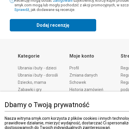
Recenzję mogą dodać
zalogowani
użytkownicy, którzy kupili produ
smyk.com mogą lub mogły pochodzić z akcji promocyjnych, w szcze
Sprawdź
, jak dodawane są recenzje.
Dodaj recenzję
Kategorie
Moje konto
Str
Ubrania i buty - dzieci
Profil
Reg
Ubrania i buty - dorośli
Zmiana danych
Regu
Dziecko, mama
Schowek
Regu
Zabawki i gry
Historia zamówień
pod
Książki
Edycja zgód
Kosz
Dbamy o Twoją prywatność
Zdrowie i uroda
Polityka prywatności
Zwro
Dom i ogród
Ustawienia prywatności
Rek
Nasza witryna smyk.com korzysta z plików cookies i innych technolog
Promocje
Śledzenie zamówień
Meto
prawidłowe działanie, mierzyć wydajność, dostarczać Ci spersonali
Porady
Pay
dostosowanych do Twoich indywidualnych zainteresowań.