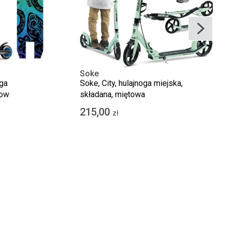
Soke
oga
Soke, City, hulajnoga miejska,
bow
składana, miętowa
215,00
zł