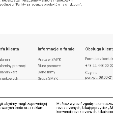
kt. Recenzje zamieszczone w sklepie internetowym
gólności "Punkty za recenzje produktów na smyk.com".
efa klienta
Informacje o firmie
Obsługa klien
Formularz konta
ulamin
Praca w SMYK
+48 22 448 00 0
laminy promocji
Biuro prasowe
lamin kart
Dane firmy
Czynne:
pon.-pt.: 08:00-2
arunkowych
Grupa SMYK
sob.: 09:00-21:
t i czas dostawy
Smyk.ua
ndz.: 10:00-18:
ty i wymiany
Smyk.ro
lamacje
Akt o usługach cyfrowych
ii, abyśmy mogli zapewnić jej
dy płatności
Deklaracja dostępności
Możesz wyrazić zgodę na umieszcza
zowanych treści oraz reklam
rozszerzonych, klikając przycisk „
A
Po
konwersji rozszerzonych, klikając pr