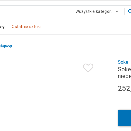
Wszystkie kategorie
oły
Ostatnie sztuki
ulajnogi
Soke
Soke
nieb
252