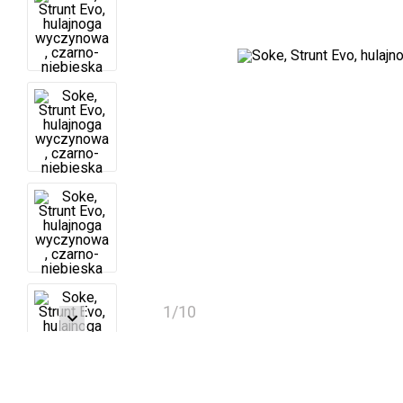
1
/
10