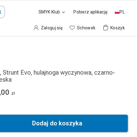
SMYK Klub
Pobierz aplikację
PL
Zaloguj się
Schowek
Koszyk
, Strunt Evo, hulajnoga wyczynowa, czarno-
ieska
,00
zł
Dodaj do koszyka