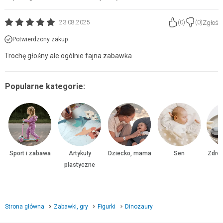
Zgłoś
23.08.2025
(
0
)
(
0
)
Potwierdzony zakup
Trochę głośny ale ogólnie fajna zabawka
Popularne kategorie:
Sport i zabawa
Artykuły
Dziecko, mama
Sen
Zdrow
plastyczne
Strona główna
Zabawki, gry
Figurki
Dinozaury