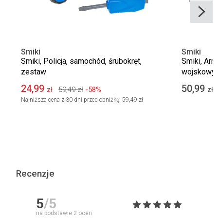
Smiki
Smiki
Smiki, Policja, samochód, śrubokręt,
Smiki, Arm
zestaw
wojskowy 
pojazd z f
24,99
50,99
59,49
zł
-58%
zł
zł
Najniższa cena z 30 dni przed obniżką:
59,49 zł
Recenzje
5
/5
na podstawie
2
ocen