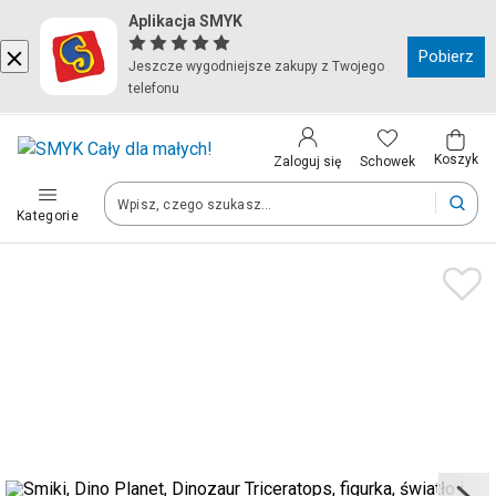
Aplikacja SMYK
Kraj i język
Pobierz
Jeszcze wygodniejsze zakupy z Twojego
telefonu
Wybierz kraj, aby przejść do zakupów
Polska (Poland)
Koszyk
Schowek
Zaloguj się
Kategorie
Twoje zamówienia dostarczymy na teren wybranego kraju.
Język
Polski
Po zmianie kraju część produktów może zostać usunięta z kosz
Zapisz