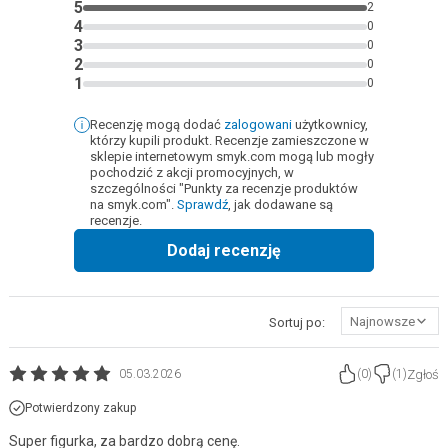
5
2
4
0
3
0
2
0
1
0
Recenzję mogą dodać
zalogowani
użytkownicy,
którzy kupili produkt. Recenzje zamieszczone w
sklepie internetowym smyk.com mogą lub mogły
pochodzić z akcji promocyjnych, w
szczególności "Punkty za recenzje produktów
na smyk.com".
Sprawdź
, jak dodawane są
recenzje.
Dodaj recenzję
Najnowsze
Sortuj po:
Zgłoś
05.03.2026
(
0
)
(
1
)
Potwierdzony zakup
Super figurka, za bardzo dobrą cenę.