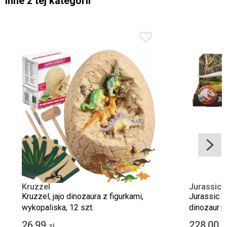
Inne z tej kategorii
Kruzzel
Jurassic 
Kruzzel, jajo dinozaura z figurkami,
Jurassic W
wykopaliska, 12 szt.
dinozaur p
26,99
228,00
zł
z