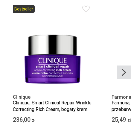
Bestseller
Clinique
Farmona
Clinique, Smart Clinical Repair Wrinkle
Farmona, k
Correcting Rich Cream, bogaty krem
przebarwie
korygujący zmarszczki, 50 ml
236,00
25,49
zł
zł