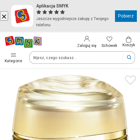
Aplikacja SMYK
Kraj i język
Pobierz
Jeszcze wygodniejsze zakupy z Twojego
telefonu
Wybierz kraj, aby przejść do zakupów
Polska (Poland)
Koszyk
Schowek
Zaloguj się
Kategorie
Twoje zamówienia dostarczymy na teren wybranego kraju.
Język
Polski
Po zmianie kraju część produktów może zostać usunięta z kosz
Zapisz