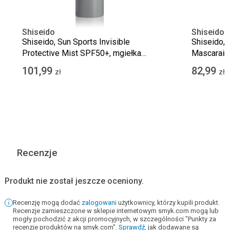
Shiseido
Shiseido
Shiseido, Sun Sports Invisible
Shiseido, 
Protective Mist SPF50+, mgiełka
Mascaraink
ochronna do twarzy i ciała, 150 ml
Pulse, 11.
101,99
82,99
zł
zł
Recenzje
Produkt nie został jeszcze oceniony.
Recenzję mogą dodać
zalogowani
użytkownicy, którzy kupili produkt.
Recenzje zamieszczone w sklepie internetowym smyk.com mogą lub
mogły pochodzić z akcji promocyjnych, w szczególności "Punkty za
recenzje produktów na smyk.com".
Sprawdź
, jak dodawane są