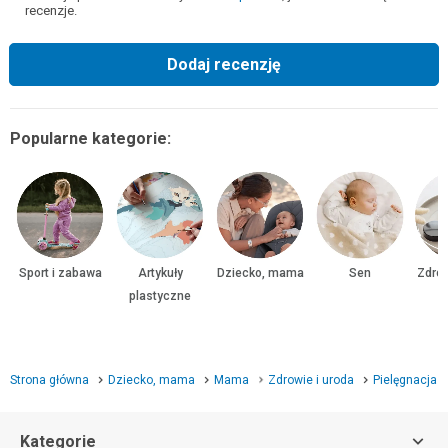
recenzje.
Dodaj recenzję
Popularne kategorie:
Sport i zabawa
Artykuły
Dziecko, mama
Sen
Zdrow
plastyczne
Strona główna
Dziecko, mama
Mama
Zdrowie i uroda
Pielęgnacja
Kategorie