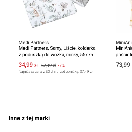
Medi Partners
MiniAni
Medi Partners, Sarny, Liście, kołderka
MiniAni
z poduszką do wózka, minky, 55x75
pościel
cm
brzoskw
34,99
73,99
37,49
zł
-7%
zł
Najniższa cena z 30 dni przed obniżką:
37,49 zł
Inne z tej marki