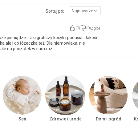
Najnowsze
Sortuj po:
Zgłoś
(
0
)
(
0
)
że pieniądze. Taki grubszy kocyk i podusia. Jakość
 ale i do łóżeczka też. Dla niemowlaka, nie
, ale na początek w sam raz.
Sen
Zdrowie i uroda
Dom i ogród
Ks