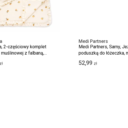
a
Medi Partners
a, 2-częściowy komplet
Medi Partners, Sarny, Je
i muślinowej z falbaną,
poduszką do łóżeczka, m
inia, 60x70 cm
75x100 cm
52,99
zł
zł