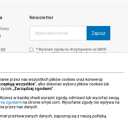
ta
Newsletter
ktowy
Zapisz
Wpisz adres email
0
1:00
*
Wyrażam zgodę na otrzymywanie od SMYK
sp. z o.o. informacji o produktach i usługach
00
oraz promocjach i zniżkach oferowanych
00
przez SMYK sp. z o.o., za pośrednictwem
środków komunikacji elektronicznej (e-mail).
W każdej chwili możesz z łatwością cofnąć
wyrażone zgody.
nie przez nas wszystkich plików cookies oraz konwersji
więcej
kceptuję wszystkie
”, albo dokonać wyboru plików cookies lub
zycisk „
Zarządzaj zgodami
”.
Możesz w każdej chwili wyrazić zgodę, odmówić lub wycofać swoją
nia zgodami
na stronie smyk.com. Wycofanie zgody nie wpływa na
ia przez nas danych.
emat przetwarzanych danych, zapoznaj się z naszą polityką