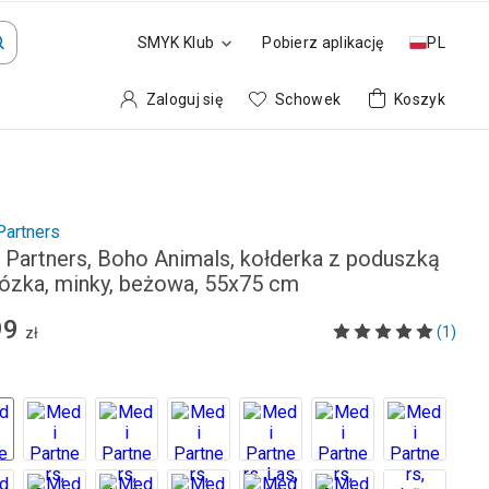
SMYK Klub
Pobierz aplikację
PL
Zaloguj się
Schowek
Koszyk
Partners
 Partners, Boho Animals, kołderka z poduszką
ózka, minky, beżowa, 55x75 cm
99
(1)
zł