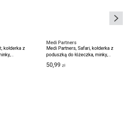
Medi Partners
ż, kołderka z
Medi Partners, Safari, kołderka z
inky,
poduszką do łóżeczka, minky,
75x100 cm
50,99
zł