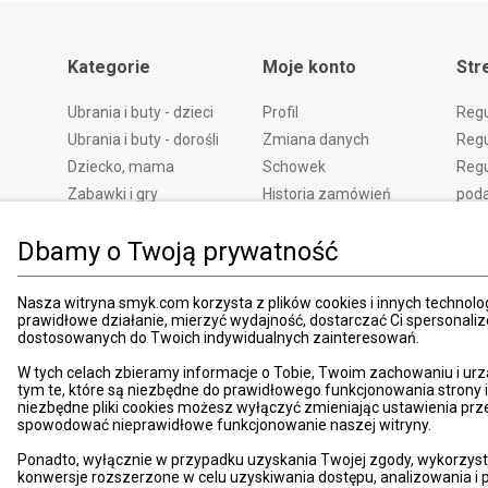
Kategorie
Moje konto
Str
Ubrania i buty - dzieci
Profil
Reg
Ubrania i buty - dorośli
Zmiana danych
Regu
Dziecko, mama
Schowek
Regu
Zabawki i gry
Historia zamówień
pod
Książki
Edycja zgód
Kosz
Dbamy o Twoją prywatność
Zdrowie i uroda
Polityka prywatności
Zwro
Dom i ogród
Ustawienia prywatności
Rek
Nasza witryna smyk.com korzysta z plików cookies i innych technolog
Promocje
Śledzenie zamówień
Meto
prawidłowe działanie, mierzyć wydajność, dostarczać Ci spersonali
Porady
Pay
dostosowanych do Twoich indywidualnych zainteresowań.
Mapa witryny
Apli
W tych celach zbieramy informacje o Tobie, Twoim zachowaniu i urz
Kart
tym te, które są niezbędne do prawidłowego funkcjonowania strony
niezbędne pliki cookies możesz wyłączyć zmieniając ustawienia prz
Znaj
spowodować nieprawidłowe funkcjonowanie naszej witryny.
Pro
Ponadto, wyłącznie w przypadku uzyskania Twojej zgody, wykorzyst
News
konwersje rozszerzone w celu uzyskiwania dostępu, analizowania 