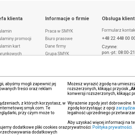
efa klienta
Informacje o firmie
Obsługa klien
Formularz konta
ulamin
Praca w SMYK
+48 22 448 00 0
laminy promocji
Biuro prasowe
lamin kart
Dane firmy
Czynne:
pon.-pt.: 08:00-2
arunkowych
Grupa SMYK
sob.: 09:00-21:
t i czas dostawy
Smyk.ua
ndz.: 10:00-18:
ty i wymiany
Smyk.ro
lamacje
Akt o usługach cyfrowych
ii, abyśmy mogli zapewnić jej
dy płatności
Deklaracja dostępności
Możesz wyrazić zgodę na umieszcza
zowanych treści oraz reklam
rozszerzonych, klikając przycisk „
A
Po
konwersji rozszerzonych, klikając pr
kacja SMYK
ądzeniach, z których korzystasz, w
Wyrażenie zgody jest dobrowolne. 
y podarunkowe
 internetowej smyk.com. Te
zgodę korzystając z opcji
zarządza
eglądarki, przy czym może to
legalność uprzedniego przetwarzan
dź sklep SMYK
gram SMYK Klub
Aby uzyskać więcej informacji na t
ujemy dodatkowe pliki cookies oraz
prywatności:
Polityka prywatności
.
letter
i przechowywania dodatkowych