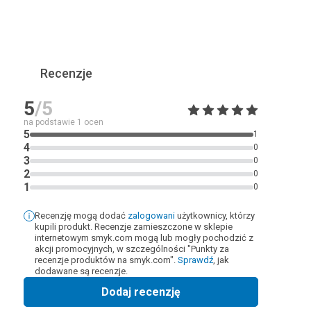
Recenzje
5
/5
na podstawie
1
ocen
5
1
4
0
3
0
2
0
1
0
Recenzję mogą dodać
zalogowani
użytkownicy, którzy
kupili produkt. Recenzje zamieszczone w sklepie
internetowym smyk.com mogą lub mogły pochodzić z
akcji promocyjnych, w szczególności "Punkty za
recenzje produktów na smyk.com".
Sprawdź
, jak
dodawane są recenzje.
Dodaj recenzję