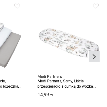
Medi Partners
cie,
Medi Partners, Sarny, Liście,
o łóżeczka,
prześcieradło z gumką do wózka,
3 szt.
bawełniane
14,99
zł