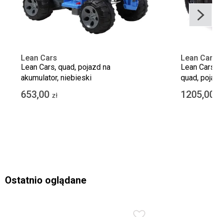
Lean Cars
Lean Cars
Lean Cars, quad, pojazd na
Lean Cars,
akumulator, niebieski
quad, poja
DK-CA005
653,00
1205,00
zł
Ostatnio oglądane