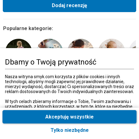
Dodaj recenzję
Popularne kategorie:
Dbamy o Twoją prywatność
Sport i zabawa
Artykuły
Dziecko, mama
Sen
Zdrow
Nasza witryna smyk.com korzysta z plików cookies i innych
plastyczne
technologii, abyśmy mogli zapewnić jej prawidłowe działanie,
mierzyć wydajność, dostarczać Ci spersonalizowanych treści oraz
reklam dostosowanych do Twoich indywidualnych zainteresowań.
W tych celach zbieramy informacje o Tobie, Twoim zachowaniu i
Strona główna
Zabawki, gry
Sport i rekreacja
Pojazdy
Pojazdy na ak
urządzeniach, z których korzystasz, w tym te, które są niezbędne
do prawidłowego funkcjonowania strony internetowej smyk.com.
Te niezbędne pliki cookies możesz wyłączyć zmieniając
Akceptuję wszystkie
ustawienia przeglądarki, przy czym może to spowodować
Kategorie
nieprawidłowe funkcjonowanie naszej witryny.
Tylko niezbędne
Ponadto, wyłącznie w przypadku uzyskania Twojej zgody,