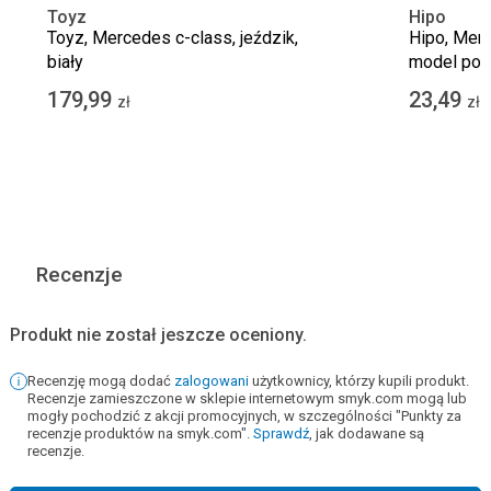
Toyz
Hipo
Toyz, Mercedes c-class, jeździk,
Hipo, Mer
biały
model poja
179,99
23,49
zł
zł
Recenzje
Produkt nie został jeszcze oceniony.
Recenzję mogą dodać
zalogowani
użytkownicy, którzy kupili produkt.
Recenzje zamieszczone w sklepie internetowym smyk.com mogą lub
mogły pochodzić z akcji promocyjnych, w szczególności "Punkty za
recenzje produktów na smyk.com".
Sprawdź
, jak dodawane są
recenzje.