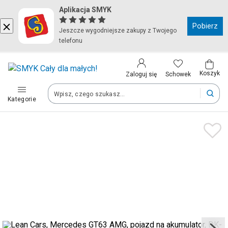
Aplikacja SMYK
Kraj i język
Pobierz
Jeszcze wygodniejsze zakupy z Twojego
telefonu
Wybierz kraj, aby przejść do zakupów
Polska (Poland)
Koszyk
Schowek
Zaloguj się
Kategorie
Twoje zamówienia dostarczymy na teren wybranego kraju.
Język
Polski
Po zmianie kraju część produktów może zostać usunięta z kosz
Zapisz