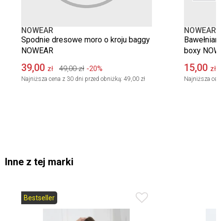
NOWEAR
NOWEAR
Spodnie dresowe moro o kroju baggy
Bawełniany
NOWEAR
boxy NOW
39,00
15,00
49,00
zł
-20%
zł
zł
Najniższa cena z 30 dni przed obniżką:
49,00 zł
Najniższa cen
Inne z tej marki
Bestseller