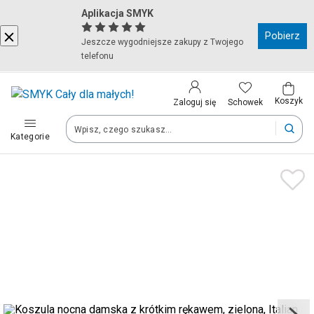
Aplikacja SMYK
Kraj i język
Pobierz
Jeszcze wygodniejsze zakupy z Twojego
telefonu
Wybierz kraj, aby przejść do zakupów
Polska (Poland)
Koszyk
Schowek
Zaloguj się
Kategorie
Twoje zamówienia dostarczymy na teren wybranego kraju.
Język
Polski
Po zmianie kraju część produktów może zostać usunięta z kosz
Zapisz