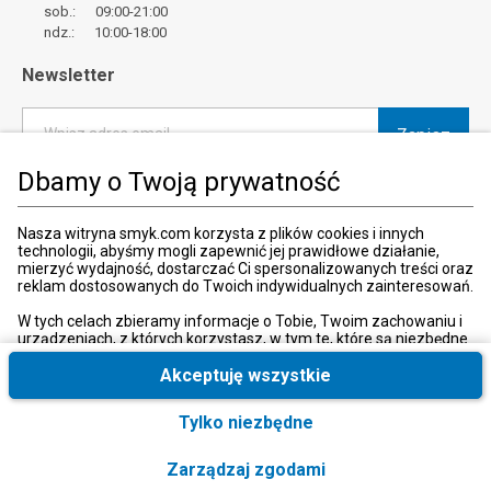
sob.: 09:00-21:00
ndz.: 10:00-18:00
Newsletter
Zapisz
Wpisz adres email
Dbamy o Twoją prywatność
*
Wyrażam zgodę na otrzymywanie od SMYK sp. z o.o. informacji o
produktach i usługach oraz promocjach i zniżkach oferowanych
przez SMYK sp. z o.o., za pośrednictwem środków komunikacji
Nasza witryna smyk.com korzysta z plików cookies i innych
elektronicznej (e-mail).
technologii, abyśmy mogli zapewnić jej prawidłowe działanie,
mierzyć wydajność, dostarczać Ci spersonalizowanych treści oraz
W każdej chwili możesz z łatwością cofnąć wyrażone zgody.
reklam dostosowanych do Twoich indywidualnych zainteresowań.
więcej
W tych celach zbieramy informacje o Tobie, Twoim zachowaniu i
urządzeniach, z których korzystasz, w tym te, które są niezbędne
do prawidłowego funkcjonowania strony internetowej smyk.com.
Te niezbędne pliki cookies możesz wyłączyć zmieniając
Akceptuję wszystkie
Kraj i język
:
Polska (Poland)
ustawienia przeglądarki, przy czym może to spowodować
nieprawidłowe funkcjonowanie naszej witryny.
Tylko niezbędne
Ponadto, wyłącznie w przypadku uzyskania Twojej zgody,
wykorzystujemy dodatkowe pliki cookies oraz konwersje
Zarządzaj zgodami
rozszerzone w celu uzyskiwania dostępu, analizowania i