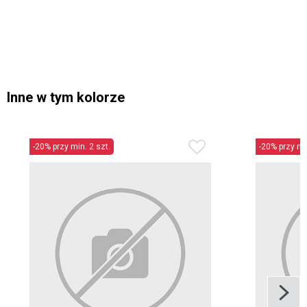
Inne w tym kolorze
-20% przy min. 2 szt.
-20% przy min