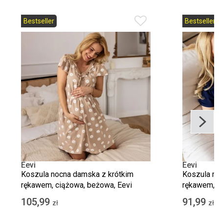
Bestseller
Bestseller
Eevi
Eevi
Koszula nocna damska z krótkim
Koszula n
rękawem, ciążowa, beżowa, Eevi
rękawem, c
105,99
91,99
zł
zł