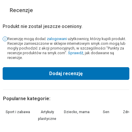
Recenzje
Produkt nie został jeszcze oceniony.
Recenzję mogą dodać
zalogowani
użytkownicy, którzy kupili produkt.
Recenzje zamieszczone w sklepie internetowym smyk.com mogą lub
mogły pochodzić z akcji promocyjnych, w szczególności "Punkty za
recenzje produktów na smyk.com".
Sprawdź
, jak dodawane są
recenzje.
Dodaj recenzję
Popularne kategorie:
Sport i zabawa
Artykuły
Dziecko, mama
Sen
Zdrow
plastyczne