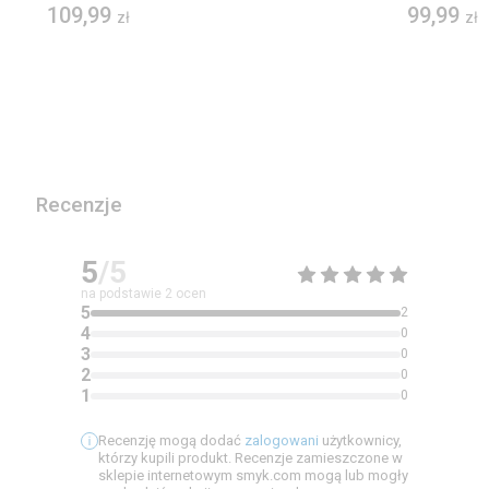
HRV74
27,99
29,99
zł
-7%
zł
Najniższa cena z 30 dni przed obniżką:
29,99 zł
U Ciebie 12 sierpnia - 13 sierpnia
Inne z tym bohaterem