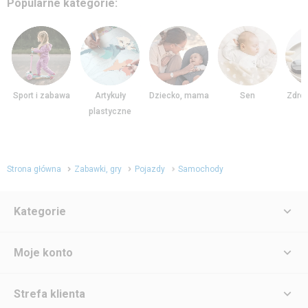
na podstawie
2
ocen
5
2
4
0
3
0
2
0
1
0
Recenzję mogą dodać
zalogowani
użytkownicy,
którzy kupili produkt. Recenzje zamieszczone w
sklepie internetowym smyk.com mogą lub mogły
pochodzić z akcji promocyjnych, w
szczególności "Punkty za recenzje produktów
na smyk.com".
Sprawdź
, jak dodawane są
recenzje.
Dodaj recenzję
Najnowsze
Sortuj po:
Zgłoś
05.03.2026
(
0
)
(
0
)
Potwierdzony zakup