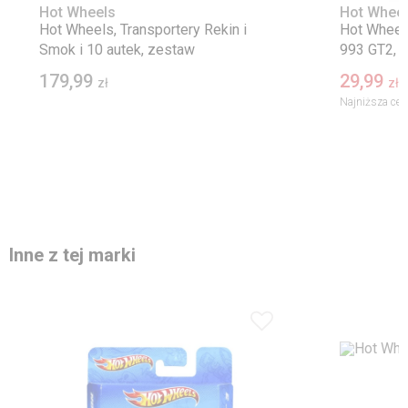
Hot Wheels
Hot Whee
Hot Wheels, Transportery Rekin i
Hot Wheels
Smok i 10 autek, zestaw
993 GT2, p
179,99
29,99
zł
zł
Najniższa cen
Inne z tej marki