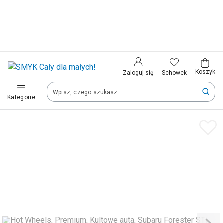
Aplikacja SMYK
Kraj i język
Pobierz
Jeszcze wygodniejsze zakupy z Twojego
telefonu
Wybierz kraj, aby przejść do zakupów
Polska (Poland)
Koszyk
Schowek
Zaloguj się
Kategorie
Twoje zamówienia dostarczymy na teren wybranego kraju.
Język
Polski
Po zmianie kraju część produktów może zostać usunięta z kosz
Zapisz