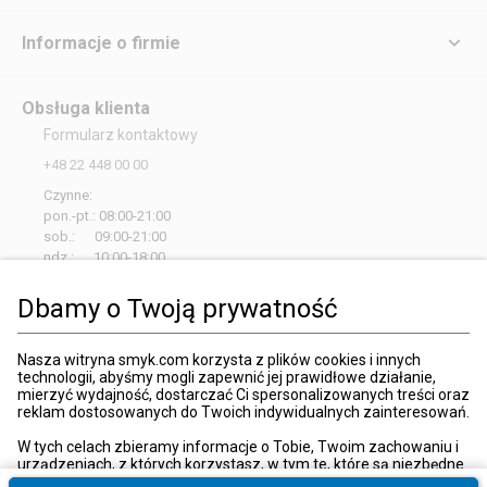
Super autko, polecam
Zgłoś
29.10.2025
(
1
)
(
0
)
Potwierdzony zakup
Piękny model. Szybka wysyłka. POLECAM
Popularne kategorie:
Dbamy o Twoją prywatność
Sport i zabawa
Artykuły
Dziecko, mama
Sen
Zdrow
Nasza witryna smyk.com korzysta z plików cookies i innych
technologii, abyśmy mogli zapewnić jej prawidłowe działanie,
plastyczne
mierzyć wydajność, dostarczać Ci spersonalizowanych treści oraz
reklam dostosowanych do Twoich indywidualnych zainteresowań.
W tych celach zbieramy informacje o Tobie, Twoim zachowaniu i
urządzeniach, z których korzystasz, w tym te, które są niezbędne
Strona główna
Zabawki, gry
Pojazdy
Samochody
do prawidłowego funkcjonowania strony internetowej smyk.com.