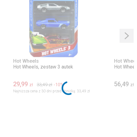
Hot Wheels
Hot Whee
Hot Wheels, zestaw 3 autek
Hot Wheel
29,99
56,49
33,49
zł
-10%
zł
zł
Najniższa cena z 30 dni przed obniżką:
33,49 zł