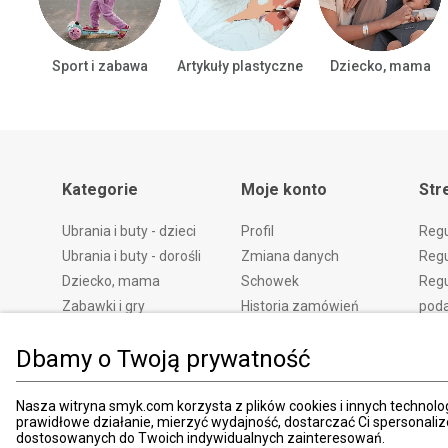
Sport i zabawa
Artykuły plastyczne
Dziecko, mama
Kategorie
Moje konto
Str
Ubrania i buty - dzieci
Profil
Reg
Ubrania i buty - dorośli
Zmiana danych
Regu
Dziecko, mama
Schowek
Regu
Zabawki i gry
Historia zamówień
pod
Książki
Edycja zgód
Kosz
Dbamy o Twoją prywatność
Zdrowie i uroda
Polityka prywatności
Zwro
Dom i ogród
Ustawienia prywatności
Rek
Promocje
Śledzenie zamówień
Meto
Nasza witryna smyk.com korzysta z plików cookies i innych technolog
prawidłowe działanie, mierzyć wydajność, dostarczać Ci spersonali
Porady
Pay
dostosowanych do Twoich indywidualnych zainteresowań.