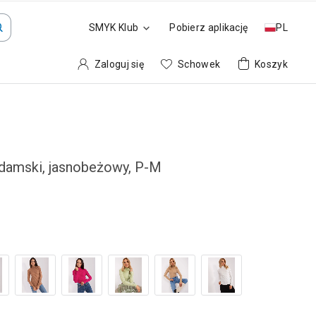
SMYK Klub
Pobierz aplikację
PL
Zaloguj się
Schowek
Koszyk
 damski, jasnobeżowy, P-M