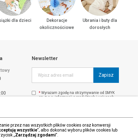
iążki dla dzieci
Dekoracje
Ubrania i buty dla
Ubrani
okolicznościowe
dorosłych
ta
Newsletter
ktowy
Zapisz
Wpisz adres email
0
1:00
*
Wyrażam zgodę na otrzymywanie od SMYK
sp. z o.o. informacji o produktach i usługach
00
oraz promocjach i zniżkach oferowanych
00
przez SMYK sp. z o.o., za pośrednictwem
środków komunikacji elektronicznej (e-mail).
W każdej chwili możesz z łatwością cofnąć
wyrażone zgody.
nie przez nas wszystkich plików cookies oraz konwersji
więcej
kceptuję wszystkie
”, albo dokonać wyboru plików cookies lub
zycisk „
Zarządzaj zgodami
”.