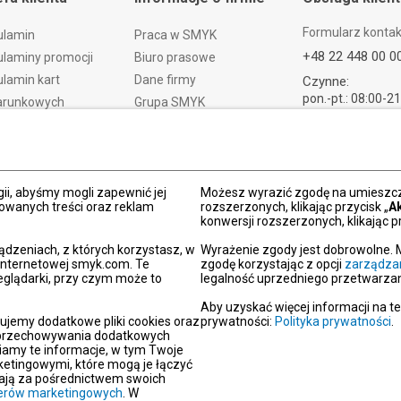
Formularz konta
ulamin
Praca w SMYK
+48 22 448 00 0
laminy promocji
Biuro prasowe
lamin kart
Dane firmy
Czynne:
pon.-pt.: 08:00-2
arunkowych
Grupa SMYK
sob.: 09:00-21:
t i czas dostawy
Smyk.ua
ndz.: 10:00-18:
ty i wymiany
Smyk.ro
lamacje
Akt o usługach cyfrowych
dy płatności
Deklaracja dostępności
ii, abyśmy mogli zapewnić jej
Możesz wyrazić zgodę na umieszcza
zowanych treści oraz reklam
rozszerzonych, klikając przycisk „
A
Po
konwersji rozszerzonych, klikając pr
kacja SMYK
ądzeniach, z których korzystasz, w
Wyrażenie zgody jest dobrowolne. 
y podarunkowe
 internetowej smyk.com. Te
zgodę korzystając z opcji
zarządza
eglądarki, przy czym może to
legalność uprzedniego przetwarzan
dź sklep SMYK
gram SMYK Klub
Aby uzyskać więcej informacji na t
ujemy dodatkowe pliki cookies oraz
prywatności:
Polityka prywatności
.
letter
i przechowywania dodatkowych
unikaty
iamy te informacje, w tym Twoje
etingowymi, które mogą je łączyć
aracje zgodności
erają za pośrednictwem swoich
tnerów marketingowych
oc
. W