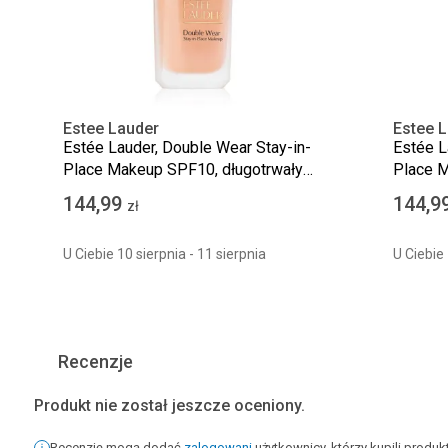
Estee Lauder
Estee 
Estée Lauder, Double Wear Stay-in-
Estée L
Place Makeup SPF10, długotrwały
Place M
podkład matujący, 2N1 Desert Beige,
podkład
144,99
144,9
zł
30 ml
U Ciebie 10 sierpnia - 11 sierpnia
U Ciebie 
Recenzje
Produkt nie został jeszcze oceniony.
Recenzję mogą dodać
zalogowani
użytkownicy, którzy kupili produ