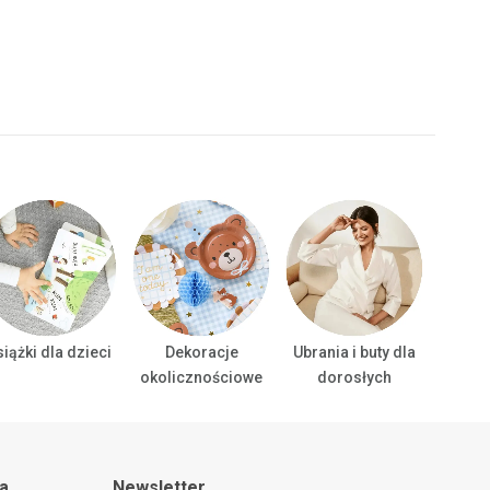
iążki dla dzieci
Dekoracje
Ubrania i buty dla
Ubrani
okolicznościowe
dorosłych
ta
Newsletter