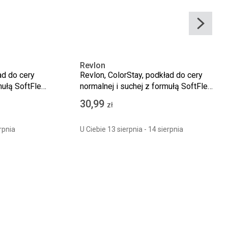
Revlon
ad do cery
Revlon, ColorStay, podkład do cery
mułą SoftFlex,
normalnej i suchej z formułą SoftFlex,
180 Sand Beige, 30 ml
30,99
zł
rpnia
U Ciebie 13 sierpnia - 14 sierpnia