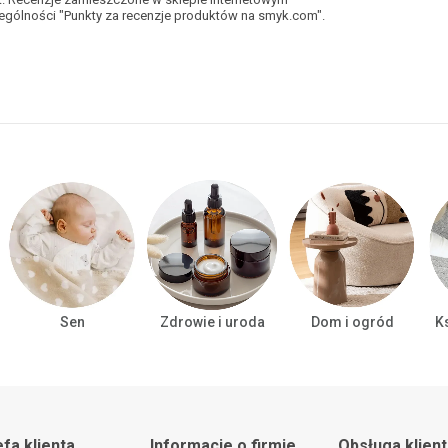
gólności "Punkty za recenzje produktów na smyk.com".
Sen
Zdrowie i uroda
Dom i ogród
Ks
efa klienta
Informacje o firmie
Obsługa klien