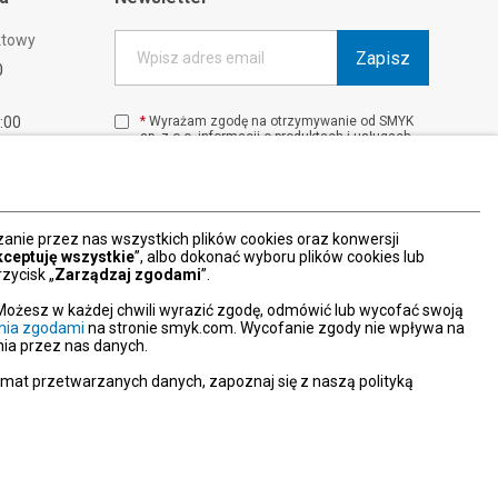
ktowy
Zapisz
Wpisz adres email
0
1:00
*
Wyrażam zgodę na otrzymywanie od SMYK
sp. z o.o. informacji o produktach i usługach
00
oraz promocjach i zniżkach oferowanych
00
przez SMYK sp. z o.o., za pośrednictwem
środków komunikacji elektronicznej (e-mail).
W każdej chwili możesz z łatwością cofnąć
wyrażone zgody.
nie przez nas wszystkich plików cookies oraz konwersji
więcej
kceptuję wszystkie
”, albo dokonać wyboru plików cookies lub
zycisk „
Zarządzaj zgodami
”.
Możesz w każdej chwili wyrazić zgodę, odmówić lub wycofać swoją
nia zgodami
na stronie smyk.com. Wycofanie zgody nie wpływa na
ia przez nas danych.
emat przetwarzanych danych, zapoznaj się z naszą polityką