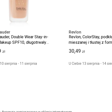
Lauder
Revlon
auder, Double Wear Stay-in-
Revlon, ColorStay, podkł
akeup SPF10, długotrwały
mieszanej i tłustej z for
 matujący, 1N2 Ecru, 30 ml
180 Sand Beige, 30 ml
9
30,49
zł
zł
10 sierpnia - 11 sierpnia
U Ciebie 13 sierpnia - 14 sie
kt. Recenzje zamieszczone w sklepie internetowym