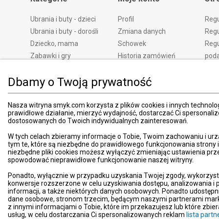
Ubrania i buty - dzieci
Profil
Reg
Ubrania i buty - dorośli
Zmiana danych
Regu
Dziecko, mama
Schowek
Regu
Zabawki i gry
Historia zamówień
pod
Książki
Edycja zgód
Kosz
Dbamy o Twoją prywatność
Zdrowie i uroda
Polityka prywatności
Zwro
Dom i ogród
Ustawienia prywatności
Rek
Promocje
Śledzenie zamówień
Meto
Nasza witryna smyk.com korzysta z plików cookies i innych technolog
prawidłowe działanie, mierzyć wydajność, dostarczać Ci spersonali
Porady
Pay
dostosowanych do Twoich indywidualnych zainteresowań.
Mapa witryny
Apli
W tych celach zbieramy informacje o Tobie, Twoim zachowaniu i urz
Kart
tym te, które są niezbędne do prawidłowego funkcjonowania strony
niezbędne pliki cookies możesz wyłączyć zmieniając ustawienia prz
Znaj
spowodować nieprawidłowe funkcjonowanie naszej witryny.
Pro
Ponadto, wyłącznie w przypadku uzyskania Twojej zgody, wykorzyst
News
konwersje rozszerzone w celu uzyskiwania dostępu, analizowania 
Kom
informacji, a także niektórych danych osobowych. Ponadto udostępn
dane osobowe, stronom trzecim, będącym naszymi partnerami mark
Dekl
z innymi informacjami o Tobie, które im przekazujesz lub które zbi
usług, w celu dostarczania Ci spersonalizowanych reklam
lista par
Pom