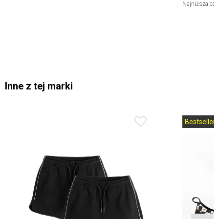
Najniższa cen
Inne z tej marki
Bestseller