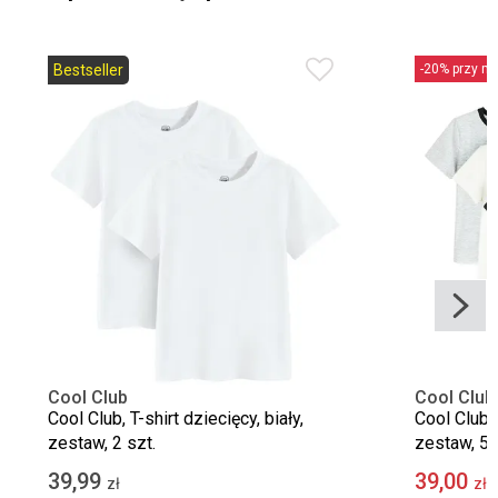
Bestseller
-20% przy min
Cool Club
Cool Club
Cool Club, T-shirt dziecięcy, biały,
Cool Club, 
zestaw, 2 szt.
zestaw, 5 
39,99
39,00
zł
zł