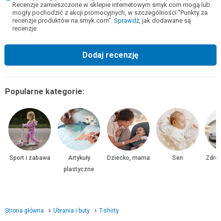
Recenzje zamieszczone w sklepie internetowym smyk.com mogą lub
mogły pochodzić z akcji promocyjnych, w szczególności "Punkty za
recenzje produktów na smyk.com".
Sprawdź
, jak dodawane są
recenzje.
Dodaj recenzję
Popularne kategorie:
Sport i zabawa
Artykuły
Dziecko, mama
Sen
Zdrow
plastyczne
Strona główna
Ubrania i buty
T-shirty