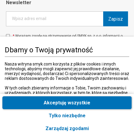
Newsletter
Zapisz
Wpisz adres email
*
Wyrażam zgodę na otrzymywanie od SMYK sp. z o.o. informacji o
produktach i usługach oraz promocjach i zniżkach oferowanych
przez SMYK sp. z o.o., za pośrednictwem środków komunikacji
Dbamy o Twoją prywatność
elektronicznej (e-mail).
W każdej chwili możesz z łatwością cofnąć wyrażone zgody.
więcej
Nasza witryna smyk.com korzysta z plików cookies i innych
technologii, abyśmy mogli zapewnić jej prawidłowe działanie,
mierzyć wydajność, dostarczać Ci spersonalizowanych treści oraz
reklam dostosowanych do Twoich indywidualnych zainteresowań.
Kraj i język
:
Polska (Poland)
W tych celach zbieramy informacje o Tobie, Twoim zachowaniu i
urządzeniach, z których korzystasz, w tym te, które są niezbędne
do prawidłowego funkcjonowania strony internetowej smyk.com.
Te niezbędne pliki cookies możesz wyłączyć zmieniając
Akceptuję wszystkie
ustawienia przeglądarki, przy czym może to spowodować
nieprawidłowe funkcjonowanie naszej witryny.
Tylko niezbędne
© 2026, SMYK sp. z o.o.
Ponadto, wyłącznie w przypadku uzyskania Twojej zgody,
wykorzystujemy dodatkowe pliki cookies oraz konwersje
Zarządzaj zgodami
rozszerzone w celu uzyskiwania dostępu, analizowania i