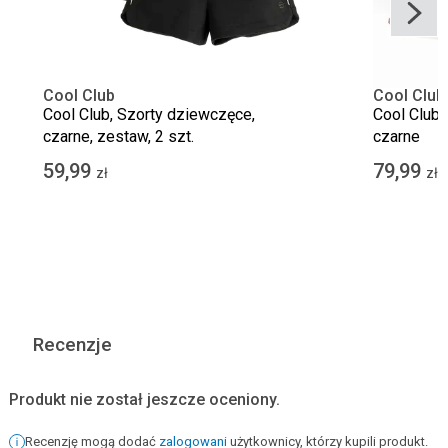
Cool Club
Cool Club
Cool Club, Szorty dziewczęce,
Cool Club,
czarne, zestaw, 2 szt.
czarne
59,99
79,99
zł
zł
Recenzje
Produkt nie został jeszcze oceniony.
Recenzję mogą dodać
zalogowani
użytkownicy, którzy kupili produkt.