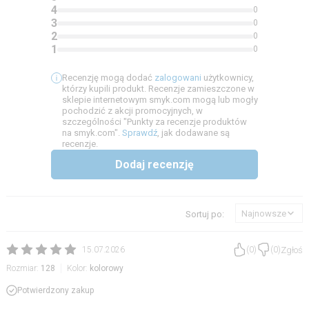
4
0
3
0
2
0
1
0
Recenzję mogą dodać
zalogowani
użytkownicy,
którzy kupili produkt. Recenzje zamieszczone w
sklepie internetowym smyk.com mogą lub mogły
pochodzić z akcji promocyjnych, w
szczególności "Punkty za recenzje produktów
na smyk.com".
Sprawdź
, jak dodawane są
recenzje.
Dodaj recenzję
Najnowsze
Sortuj po:
Zgłoś
15.07.2026
(
0
)
(
0
)
Rozmiar:
128
Kolor:
kolorowy
Potwierdzony zakup