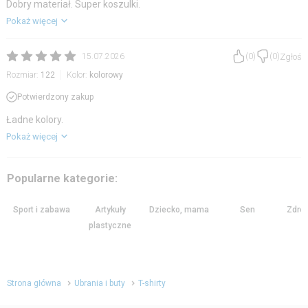
Dobry materiał. Super koszulki.
Pokaż więcej
Zgłoś
15.07.2026
(
0
)
(
0
)
Rozmiar:
122
Kolor:
kolorowy
Potwierdzony zakup
Ładne kolory.
Pokaż więcej
Popularne kategorie:
Sport i zabawa
Artykuły
Dziecko, mama
Sen
Zdrow
plastyczne
Strona główna
Ubrania i buty
T-shirty