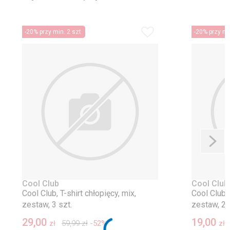
-20% przy min. 2 szt.
-20% przy min
Cool Club
Cool Club
Cool Club, T-shirt chłopięcy, mix,
Cool Club, 
zestaw, 3 szt.
zestaw, 2 
29,00
19,00
59,99
zł
-52%
zł
zł