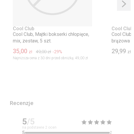
Cool Club
Cool Club
Cool Club, Majtki bokserki chłopięce,
Cool Club,
mix, zestaw, 5 szt.
brązowa
35,00
29,99
49,00
zł
-29%
zł
zł
Najniższa cena z 30 dni przed obniżką:
49,00 zł
Recenzje
5
/5
na podstawie
2
ocen
5
2