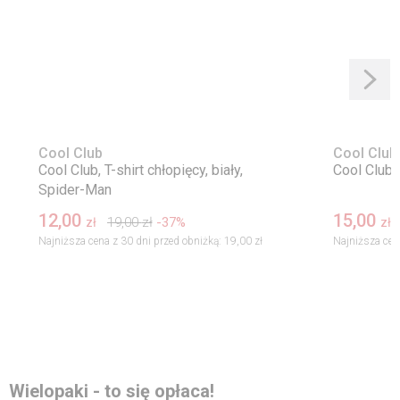
Cool Club
Cool Club
Cool Club, T-shirt chłopięcy, biały,
Cool Club, 
Spider-Man
12,00
15,00
19,00
zł
-37%
zł
zł
Najniższa cena z 30 dni przed obniżką:
19,00 zł
Najniższa cen
Wielopaki - to się opłaca!