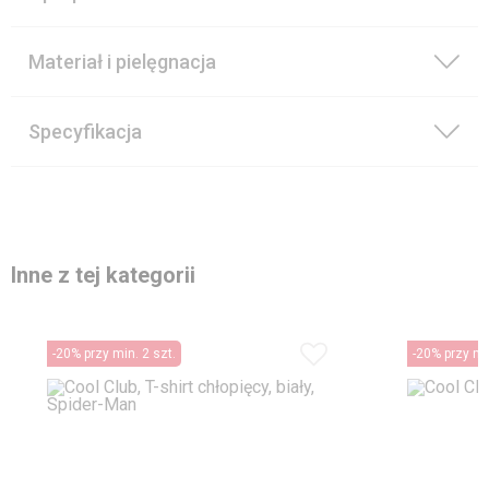
Materiał i pielęgnacja
Specyfikacja
Inne z tej kategorii
-20% przy min. 2 szt.
-20% przy min