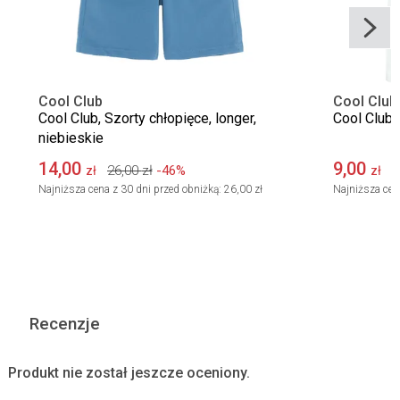
Cool Club
Cool Club
Cool Club, Szorty chłopięce, longer,
Cool Club, 
niebieskie
14,00
9,00
26,00
zł
-46%
1
zł
zł
Najniższa cena z 30 dni przed obniżką:
26,00 zł
Najniższa cen
Recenzje
Produkt nie został jeszcze oceniony.