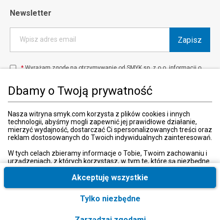
Newsletter
Zapisz
Wpisz adres email
*
Wyrażam zgodę na otrzymywanie od SMYK sp. z o.o. informacji o
produktach i usługach oraz promocjach i zniżkach oferowanych
przez SMYK sp. z o.o., za pośrednictwem środków komunikacji
Dbamy o Twoją prywatność
elektronicznej (e-mail).
W każdej chwili możesz z łatwością cofnąć wyrażone zgody.
więcej
Nasza witryna smyk.com korzysta z plików cookies i innych
technologii, abyśmy mogli zapewnić jej prawidłowe działanie,
mierzyć wydajność, dostarczać Ci spersonalizowanych treści oraz
reklam dostosowanych do Twoich indywidualnych zainteresowań.
Kraj i język
:
Polska (Poland)
W tych celach zbieramy informacje o Tobie, Twoim zachowaniu i
urządzeniach, z których korzystasz, w tym te, które są niezbędne
do prawidłowego funkcjonowania strony internetowej smyk.com.
Te niezbędne pliki cookies możesz wyłączyć zmieniając
Akceptuję wszystkie
ustawienia przeglądarki, przy czym może to spowodować
nieprawidłowe funkcjonowanie naszej witryny.
Tylko niezbędne
© 2026, SMYK sp. z o.o.
Ponadto, wyłącznie w przypadku uzyskania Twojej zgody,
wykorzystujemy dodatkowe pliki cookies oraz konwersje
Zarządzaj zgodami