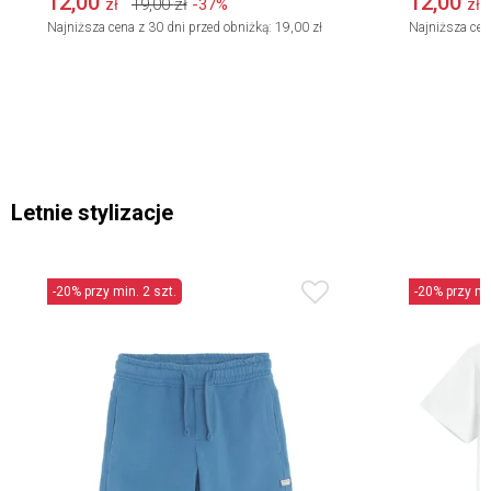
12,00
12,00
19,00
zł
-37%
zł
zł
Najniższa cena z 30 dni przed obniżką:
19,00 zł
Najniższa cen
Letnie stylizacje
-20% przy min. 2 szt.
-20% przy min