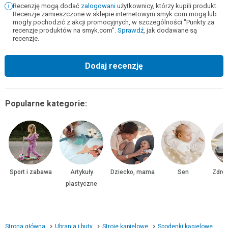
Recenzję mogą dodać
zalogowani
użytkownicy, którzy kupili produkt.
Recenzje zamieszczone w sklepie internetowym smyk.com mogą lub
mogły pochodzić z akcji promocyjnych, w szczególności "Punkty za
recenzje produktów na smyk.com".
Sprawdź
, jak dodawane są
recenzje.
Dodaj recenzję
Popularne kategorie:
Sport i zabawa
Artykuły
Dziecko, mama
Sen
Zdrow
plastyczne
Strona główna
Ubrania i buty
Stroje kąpielowe
Spodenki kąpielowe