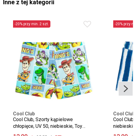
Inne z tej kategorii
-20% przy min. 2 szt.
-20% przy min
Cool Club
Cool Club
Cool Club, Szorty kąpielowe
Cool Club,
chłopięce, UV 50, niebieskie, Toy
niebieskie
Story