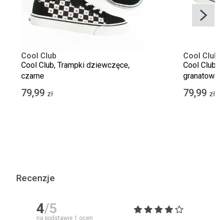
Cool Club
Cool Club
Cool Club, Trampki dziewczęce,
Cool Club,
czarne
granatowe
79,99
79,99
zł
zł
Recenzje
4
/5
na podstawie
1
ocen