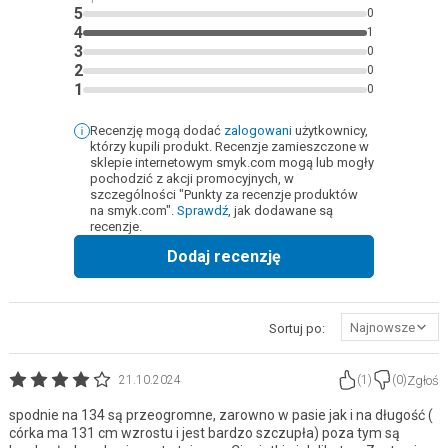
5
0
4
1
3
0
2
0
1
0
Recenzję mogą dodać
zalogowani
użytkownicy,
którzy kupili produkt. Recenzje zamieszczone w
sklepie internetowym smyk.com mogą lub mogły
pochodzić z akcji promocyjnych, w
szczególności "Punkty za recenzje produktów
na smyk.com".
Sprawdź
, jak dodawane są
recenzje.
Dodaj recenzję
Najnowsze
Sortuj po:
Zgłoś
21.10.2024
(
1
)
(
0
)
spodnie na 134 są przeogromne, zarowno w pasie jak i na długość (
córka ma 131 cm wzrostu i jest bardzo szczupła) poza tym są