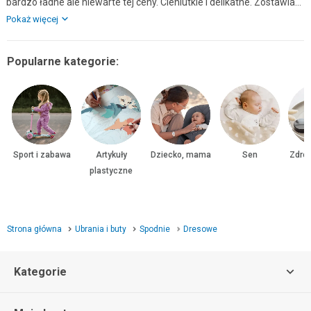
bardzo ładne ale niewarte tej ceny. Cieniutkie i delikatne. Zostawiam
aż do nich podrośnie bo ładne.
Pokaż więcej
Popularne kategorie:
Sport i zabawa
Artykuły
Dziecko, mama
Sen
Zdrow
plastyczne
Strona główna
Ubrania i buty
Spodnie
Dresowe
Kategorie