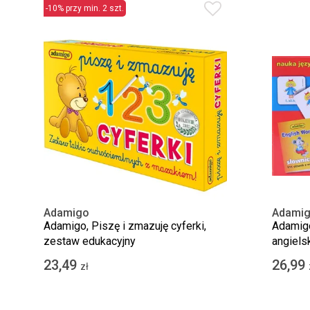
-10% przy min. 2 szt.
Adamigo
Adami
Adamigo, Piszę i zmazuję cyferki,
Adamigo
zestaw edukacyjny
angiels
23,49
26,99
zł