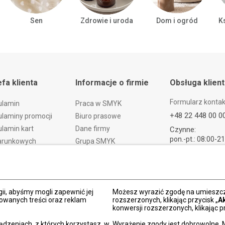
Sen
Zdrowie i uroda
Dom i ogród
Ks
efa klienta
Informacje o firmie
Obsługa klien
Formularz konta
ulamin
Praca w SMYK
+48 22 448 00 0
laminy promocji
Biuro prasowe
lamin kart
Dane firmy
Czynne:
pon.-pt.: 08:00-2
arunkowych
Grupa SMYK
sob.: 09:00-21:
t i czas dostawy
Smyk.ua
ndz.: 10:00-18:
ty i wymiany
Smyk.ro
lamacje
Akt o usługach cyfrowych
dy płatności
Deklaracja dostępności
ii, abyśmy mogli zapewnić jej
Możesz wyrazić zgodę na umieszcza
zowanych treści oraz reklam
rozszerzonych, klikając przycisk „
A
Po
konwersji rozszerzonych, klikając pr
kacja SMYK
ądzeniach, z których korzystasz, w
Wyrażenie zgody jest dobrowolne. 