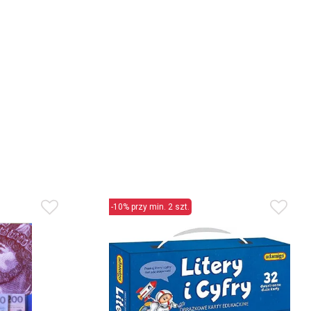
-10% przy min. 2 szt.