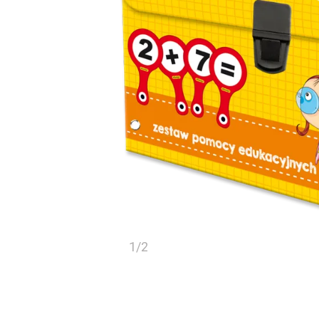
1
/
2