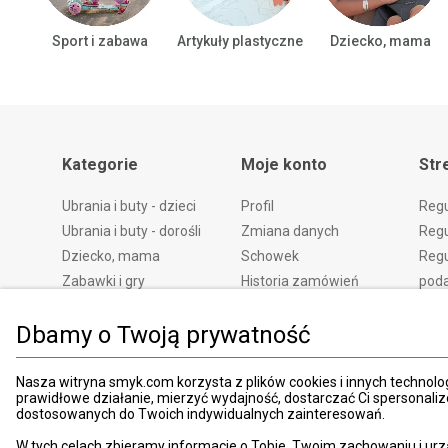
Sport i zabawa
Artykuły plastyczne
Dziecko, mama
Kategorie
Moje konto
Str
Ubrania i buty - dzieci
Profil
Reg
Ubrania i buty - dorośli
Zmiana danych
Regu
Dziecko, mama
Schowek
Regu
Zabawki i gry
Historia zamówień
pod
Książki
Edycja zgód
Kosz
Dbamy o Twoją prywatność
Zdrowie i uroda
Polityka prywatności
Zwro
Dom i ogród
Ustawienia prywatności
Rek
Promocje
Śledzenie zamówień
Meto
Nasza witryna smyk.com korzysta z plików cookies i innych technolog
prawidłowe działanie, mierzyć wydajność, dostarczać Ci spersonali
Porady
Pay
dostosowanych do Twoich indywidualnych zainteresowań.
Mapa witryny
Apli
W tych celach zbieramy informacje o Tobie, Twoim zachowaniu i urz