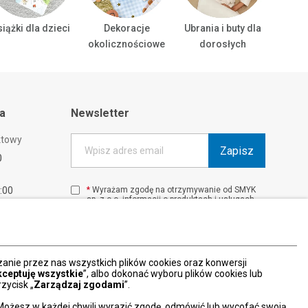
iążki dla dzieci
Dekoracje
Ubrania i buty dla
Ubrani
okolicznościowe
dorosłych
ta
Newsletter
ktowy
Zapisz
Wpisz adres email
0
1:00
*
Wyrażam zgodę na otrzymywanie od SMYK
sp. z o.o. informacji o produktach i usługach
00
oraz promocjach i zniżkach oferowanych
00
przez SMYK sp. z o.o., za pośrednictwem
środków komunikacji elektronicznej (e-mail).
W każdej chwili możesz z łatwością cofnąć
wyrażone zgody.
nie przez nas wszystkich plików cookies oraz konwersji
więcej
kceptuję wszystkie
”, albo dokonać wyboru plików cookies lub
zycisk „
Zarządzaj zgodami
”.
Możesz w każdej chwili wyrazić zgodę, odmówić lub wycofać swoją